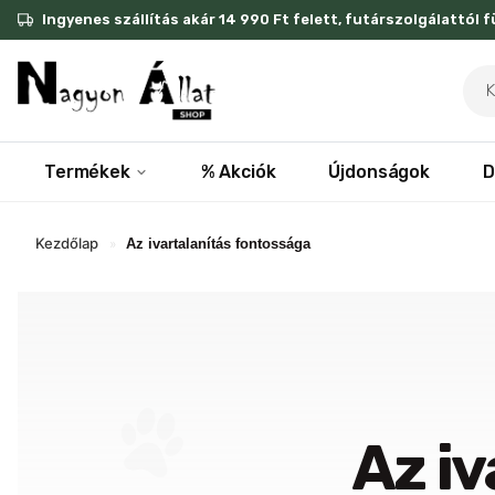
Skip
Ingyenes szállítás akár 14 990 Ft felett, futárszolgálattól 
to
content
Pro
sea
Termékek
% Akciók
Újdonságok
D
Kezdőlap
»
Az ivartalanítás fontossága
Az i