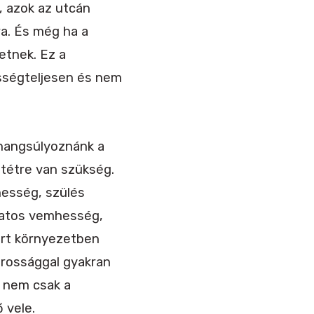
, azok az utcán
ra. És még ha a
letnek. Ez a
sségteljesen és nem
(hangsúlyoznánk a
űtétre van szükség.
hesség, szülés
matos vemhesség,
árt környezetben
varossággal gyakran
s nem csak a
 vele.