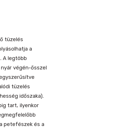
ső tüzelés
olyásolhatja a
. A legtöbb
s nyár végén-ősszel
eegyszerűsítve
alódi tüzelés
mhesség időszaka).
g tart, ilyenkor
 legmegfelelőbb
 a petefészek és a