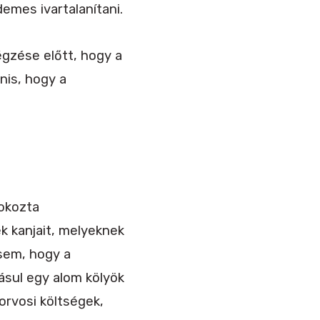
emes ivartalanítani.
égzése előtt, hogy a
anis, hogy a
 okozta
k kanjait, melyeknek
 sem, hogy a
dásul egy alom kölyök
orvosi költségek,