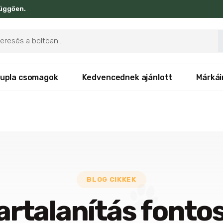
függően.
ducts
rch
upla csomagok
Kedvencednek ajánlott
Márkái
BLOG CIKKEK
vartalanítás fonto