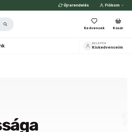
Újrarendelés
Fiókom
Kedvencek
Kosár
BELÉPÉS
nk
Kiskedvenceim
ssága