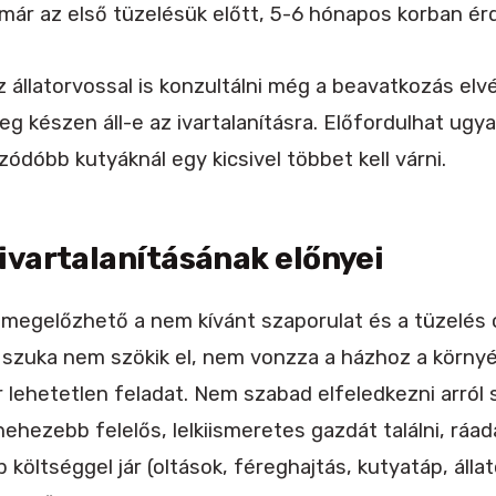
már az első tüzelésük előtt, 5-6 hónapos korban érd
állatorvossal is konzultálni még a beavatkozás elv
leg készen áll-e az ivartalanításra. Előfordulhat ugy
ódóbb kutyáknál egy kicsivel többet kell várni.
ivartalanításának előnyei
al megelőzhető a nem kívánt szaporulat és a tüzelés
 szuka nem szökik el, nem vonzza a házhoz a környé
r lehetetlen feladat. Nem szabad elfeledkezni arról
ehezebb felelős, lelkiismeretes gazdát találni, ráa
költséggel jár (oltások, féreghajtás, kutyatáp, állat