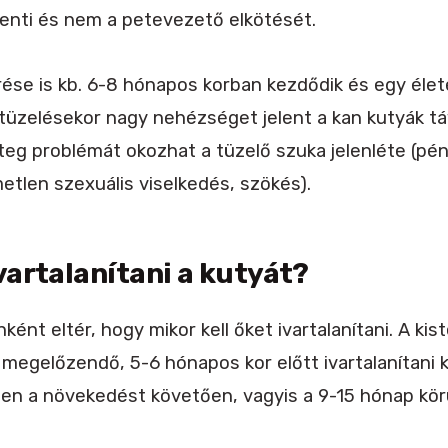
lenti és nem a petevezető elkötését.
rése is kb. 6-8 hónapos korban kezdődik és egy élet
tüzelésekor nagy nehézséget jelent a kan kutyák tá
teg problémát okozhat a tüzelő szuka jelenléte (pén
metlen szexuális viselkedés, szökés).
vartalanítani a kutyát?
ként eltér, hogy mikor kell őket ivartalanítani. A ki
 megelőzendő, 5-6 hónapos kor előtt ivartalanítani k
en a növekedést követően, vagyis a 9-15 hónap körü