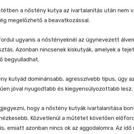
ntétben a nőstény kutya az ivartalanítás után nem v
ség megelőzhető a beavatkozással.
ordul ugyanis a nőstényeknél az úgynevezett álve
asztás. Azonban nincsenek kiskutyák, amelyek a teje
ő begyulladhat.
y kutyád dominánsabb, agresszívebb típus, úgy az 
en jóval nyugodtabb és kiegyensúlyozottabb lesz.
egyezni, hogy a nőstény kutyák ivartalanítása bon
nehézkesebb. Közvetlenül a műtétet követően előfor
is, emiatt azonban nincs ok az aggodalomra. Az idő