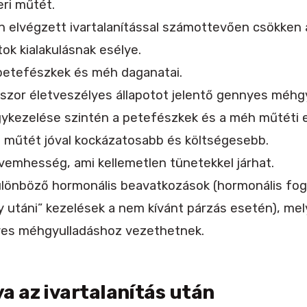
eri műtét.
en elvégzett ivartalanítással számottevően csökken
ok kialakulásnak esélye.
petefészkek és méh daganatai.
okszor életveszélyes állapotot jelentő gennyes méhg
kezelése szintén a petefészkek és a méh műtéti elt
a műtét jóval kockázatosabb és költségesebb.
vemhesség, ami kellemetlen tünetekkel járhat.
ülönböző hormonális beavatkozások (hormonális fo
utáni” kezelések a nem kívánt párzás esetén), mel
yes méhgyulladáshoz vezethetnek.
a az ivartalanítás után