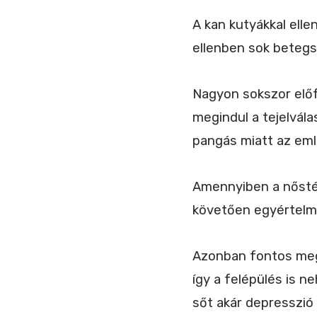
A kan kutyákkal elle
ellenben sok beteg
Nagyon sokszor előf
megindul a tejelvál
pangás miatt az eml
Amennyiben a nőstén
követően egyértelmű
Azonban fontos megj
így a felépülés is 
sőt akár depresszió 