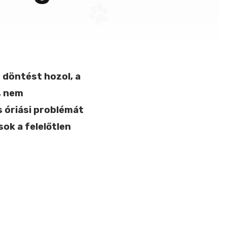
 döntést hozol, a
, nem
 óriási problémát
sok a felelőtlen