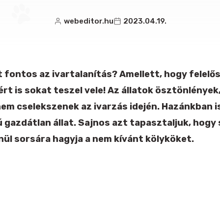
webeditor.hu
2023.04.19.
 fontos az ivartalanítás? Amellett, hogy felelős
t is sokat teszel vele! Az állatok ösztönlények
m cselekszenek az ivarzás idején. Hazánkban is
 gazdátlan állat. Sajnos azt tapasztaljuk, hogy 
enül sorsára hagyja a nem kívánt kölyköket.