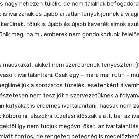
s nagy nehezen túlélik, de nem találnak befogadóra
 is ivarzanak és újabb ártatlan lények jönnek a világ
s kerülnek, tőlük is újabb és újabb keverék almok szü
űnik meg, ha mi, emberek nem gondolkodunk felelő
s macskákat, akiket nem szeretnének tenyészteni 
vasolt ivartalanítani. Csak egy – mára már rutin – m
s megkíméljük a sorozatos tüzelés, esetenként álvem
rmészetesen nem tesz jót a szervezetüknek a folya
an kutyákat is érdemes ivartalanítani, hacsak nem z
kóborolni, elszökni tüzelési időszak alatt, bár az i
gektől így nem tudjuk megóvni őket. az ivartalanítá
miatt fontos, de rengeteg betegség is megelőzhető