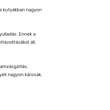
 a kutyákban nagyon
yulladás. Ennek a
ávolításából áll,
gamzásgátlás,
yek nagyon károsak,