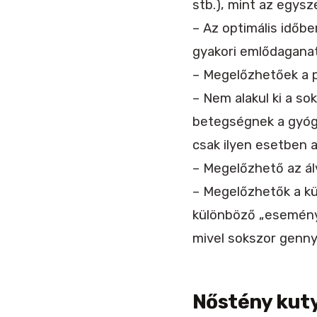
stb.), mint az egysz
– Az optimális időb
gyakori emlődaganat
– Megelőzhetőek a 
– Nem alakul ki a s
betegségnek a gyógy
csak ilyen esetben 
– Megelőzhető az ál
– Megelőzhetők a k
különböző „esemény 
mivel sokszor genn
Nőstény kuty