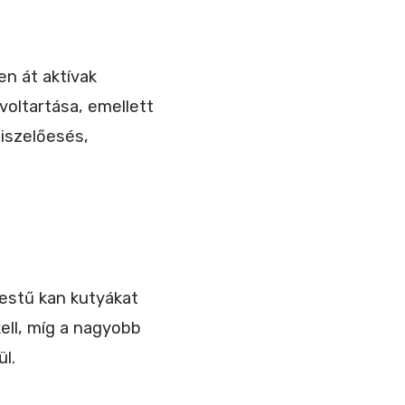
en át aktívak
voltartása, emellett
iszelőesés,
stestű kan kutyákat
ell, míg a nagyobb
l.