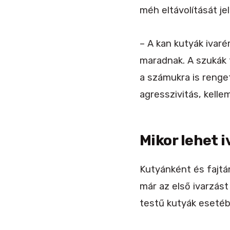
méh eltávolítását je
– A kan kutyák ivaré
maradnak. A szukák 
a számukra is renge
agresszivitás, kelle
Mikor lehet i
Kutyánként és fajtán
már az első ivarzást
testű kutyák esetéb