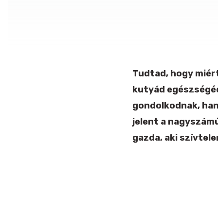
Tudtad, hogy miért
kutyád egészségéér
gondolkodnak, hane
jelent a nagyszámú
gazda, aki szívtel