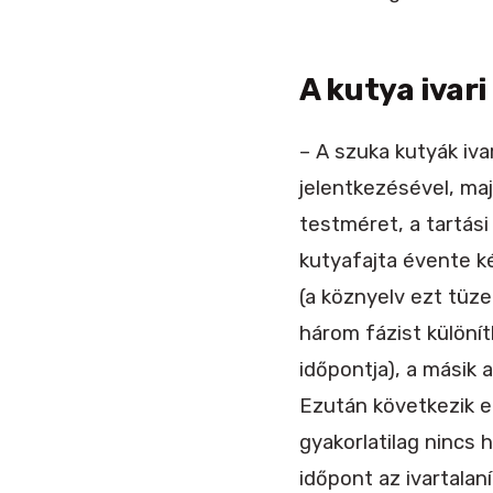
A kutya ivari
– A szuka kutyák iv
jelentkezésével, maj
testméret, a tartási
kutyafajta évente ké
(a köznyelv ezt tüz
három fázist különít
időpontja), a másik
Ezután következik eg
gyakorlatilag nincs
időpont az ivartalan