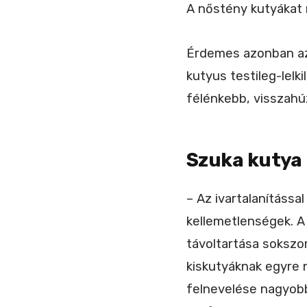
A nőstény kutyákat 
Érdemes azonban az 
kutyus testileg-lelki
félénkebb, visszahúz
Szuka kutya 
– Az ivartalanításs
kellemetlenségek. A
távoltartása sokszo
kiskutyáknak egyre n
felnevelése nagyobb 