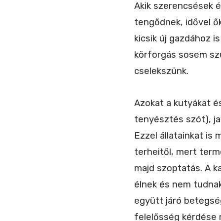
Akik szerencsések é
tengődnek, idővel ők
kicsik új gazdához i
körforgás sosem sz
cselekszünk.
Azokat a kutyákat é
tenyésztés szót), ja
Ezzel állatainkat i
terheitől, mert te
majd szoptatás. A k
élnek és nem tudnak 
együtt járó betegsé
felelősség kérdése 