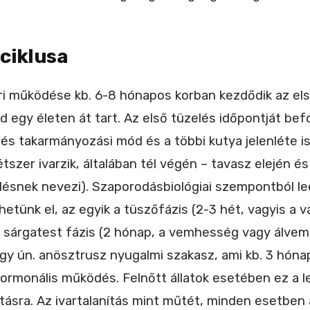
 ciklusa
ari működése kb. 6-8 hónapos korban kezdődik az el
d egy életen át tart. Az első tüzelés időpontját bef
 és takarmányozási mód és a többi kutya jelenléte is
tszer ivarzik, általában tél végén – tavasz elején é
elésnek nevezi). Szaporodásbiológiai szempontból l
hetünk el, az egyik a tüszőfázis (2-3 hét, vagyis a v
 a sárgatest fázis (2 hónap, a vemhesség vagy álve
y ún. anösztrusz nyugalmi szakasz, ami kb. 3 hónapi
 hormonális működés. Felnőtt állatok esetében ez a
ításra. Az ivartalanítás mint műtét, minden esetben