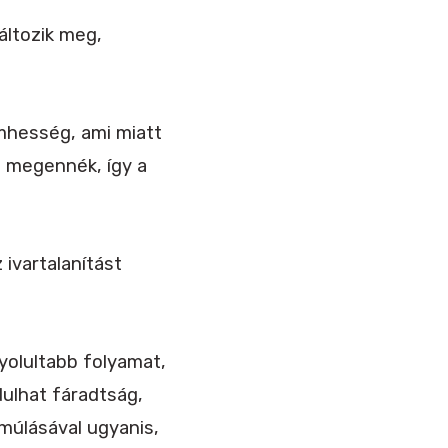
áltozik meg,
mhesség, ami miatt
t megennék, így a
ivartalanítást
yolultabb folyamat,
dulhat fáradtság,
 múlásával ugyanis,