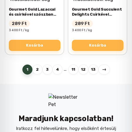
Gourmet Gold Lazaccal
Gourmet Gold Succulent
és csirkével szószban
Delights Csirkével
nedves macskaeledel
nedves macskaeledel
289
Ft
289
Ft
85g
85g
3 400 Ft / kg
3 400 Ft / kg
Kosárba
Kosárba
→
1
2
3
4
…
11
12
13
Maradjunk kapcsolatban!
Iratkozz fel hírlevelünkre, hogy elsőként értesülj