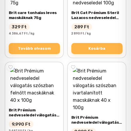
Brit care tonhalas leves
Brit Cat Prémium Steril
macskáknak 75g
Lazacos nedveseledel
100g
329
Ft
289
Ft
4 386,67 Ft / kg
2 890 Ft / kg
Tovább olvasom
Kosárba
Brit Prémium
nedveseledel válogatás
Brit Prémium
szószban felnőtt
nedveseledel válogatás
9,990
Ft
macskáknak 40 x 100g
szószban ivartalanított
2 497,50 Ft / kg