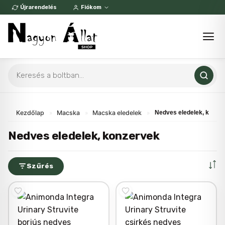
Skip
Újrarendelés
Fiókom
to
content
Products
search
Kezdőlap
»
Macska
»
Macska eledelek
»
Nedves eledelek, konze
Nedves eledelek, konzervek
Szűrés