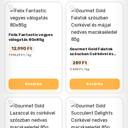
Felix Fantastic vegyes
válogatás 80x85g
12,990
Ft
Gourmet Gold Falatok
szószban Csirkével és
1 910,29 Ft / kg
májjal nedves
289
Ft
macskaeledel 85g
3 400 Ft / kg
Kosárba
Kosárba