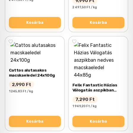
9,990
Ft
macskáknak 40 x 100g
2 497,50 Ft / kg
Kosárba
Kosárba
Cattos alutasakos
macskaeledel 24x100g
2,990
Ft
Felix Fantastic Házias
Válogatás aszpikban
1 245,83 Ft / kg
nedves macskaeledel
7,290
Ft
44x85g
1 949,20 Ft / kg
Kosárba
Kosárba