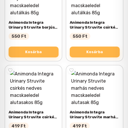
Animonda Integra
Animonda Integra
Urinary Struvite borjús
Urinary Struvite csirkés
nedves macskaeledel
nedves macskaeledel
550
Ft
550
Ft
alutálkás 85g
alutálkás 85g
Kosárba
Kosárba
Animonda Integra
Animonda Integra
Urinary Struvite csirkés
Urinary Struvite marhás
nedves macskaeledel
nedves macskaeledel
419
Ft
419
Ft
alutasakos 85g
alutasak 85g