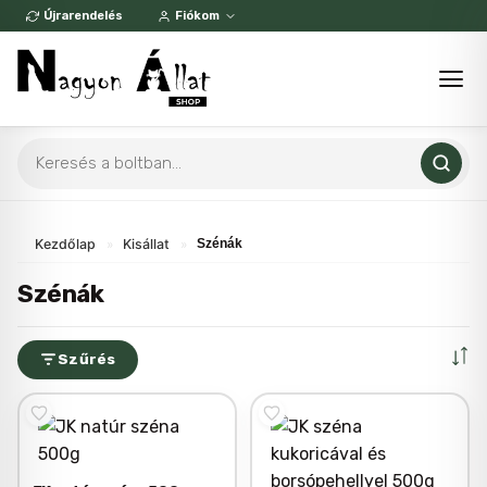
Skip
Újrarendelés
Fiókom
to
content
Products
search
Kezdőlap
»
Kisállat
»
Szénák
Szénák
Szűrés