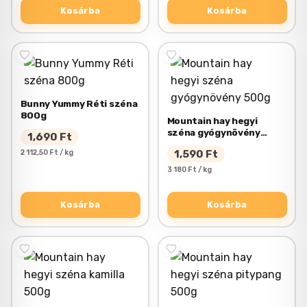
Kosárba
Kosárba
Bunny Yummy Réti széna
800g
Mountain hay hegyi
széna gyógynövény
1,690
Ft
500g
2 112,50 Ft / kg
1,590
Ft
3 180 Ft / kg
Kosárba
Kosárba