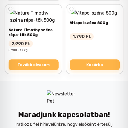
Vitapol széna 800g
Nature Timothy széna
répa-tök 500g
1,790
Ft
2,990
Ft
5 980 Ft / kg
Tovább olvasom
Kosárba
Maradjunk kapcsolatban!
Iratkozz fel hírlevelünkre, hogy elsőként értesülj