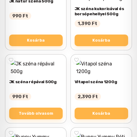
JK natúr széna 500g
JK széna kukoricával és
borsópehellyel 500g
990
Ft
1,390
Ft
Kosárba
Kosárba
JK széna répával 500g
Vitapol széna 1200g
990
Ft
2,390
Ft
Tovább olvasom
Kosárba