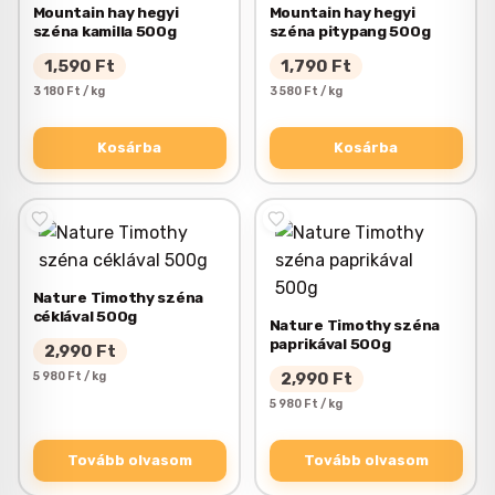
Mountain hay hegyi
Mountain hay hegyi
széna kamilla 500g
széna pitypang 500g
1,590
Ft
1,790
Ft
3 180 Ft / kg
3 580 Ft / kg
Kosárba
Kosárba
Nature Timothy széna
céklával 500g
Nature Timothy széna
paprikával 500g
2,990
Ft
5 980 Ft / kg
2,990
Ft
5 980 Ft / kg
Tovább olvasom
Tovább olvasom