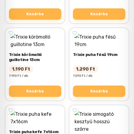
Kosárba
Kosárba
Trixie körömolló
Trixie puha fésű 19cm
guillotine 13cm
1,190
Ft
1,290
Ft
1 190 Ft / db
1 290 Ft / db
Kosárba
Kosárba
Trixie puha kefe 7x16cm