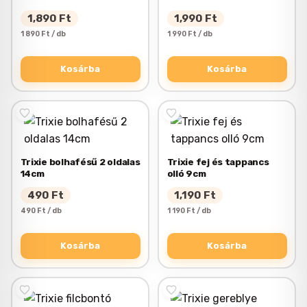
1,890
Ft
1,990
Ft
1 890 Ft / db
1 990 Ft / db
Kosárba
Kosárba
Trixie bolhafésű 2 oldalas
Trixie fej és tappancs
14cm
olló 9cm
490
Ft
1,190
Ft
490 Ft / db
1 190 Ft / db
Kosárba
Kosárba