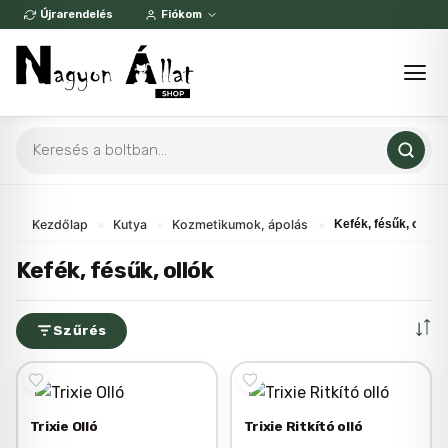
Skip
Újrarendelés
Fiókom
to
content
Products
search
Kezdőlap
»
Kutya
»
Kozmetikumok, ápolás
»
Kefék, fésűk, ollók
Kefék, fésűk, ollók
Szűrés
Trixie Olló
Trixie Ritkító olló