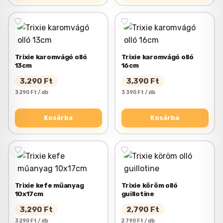
Trixie karomvágó olló
Trixie karomvágó olló
13cm
16cm
3,290
Ft
3,390
Ft
3 290 Ft / db
3 390 Ft / db
Kosárba
Kosárba
Trixie kefe műanyag
Trixie köröm olló
10x17cm
guillotine
3,290
Ft
2,790
Ft
3 290 Ft / db
2 790 Ft / db