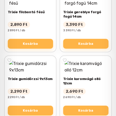
Trixie filcbontó fésű
Trixie gereblye forgó
fogú 14cm
2,890
Ft
3,390
Ft
2 890 Ft / db
3 390 Ft / db
Kosárba
Kosárba
Trixie gumidörzsi 9x13cm
Trixie karomvágó olló
12cm
2,290
Ft
2,690
Ft
2 290 Ft / db
2 690 Ft / db
Kosárba
Kosárba