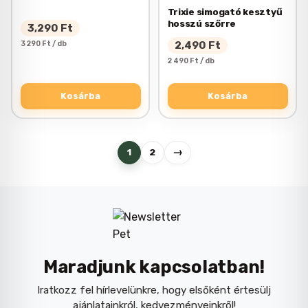
Trixie simogató kesztyű
hosszú szőrre
3,290
Ft
3 290 Ft / db
2,490
Ft
2 490 Ft / db
Kosárba
Kosárba
→
1
2
Maradjunk kapcsolatban!
Iratkozz fel hírlevelünkre, hogy elsőként értesülj
ajánlatainkról, kedvezményeinkről!