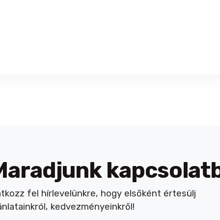
Maradjunk kapcsolat
atkozz fel hírlevelünkre, hogy elsőként értesülj
ánlatainkról, kedvezményeinkről!