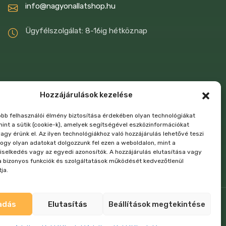
info@nagyonallatshop.hu
Ügyfélszolgálat: 8-16ig hétköznap
Hozzájárulások kezelése
jobb felhasználói élmény biztosítása érdekében olyan technológiákat
mint a sütik (cookie-k), amelyek segítségével eszközinformációkat
agy érünk el. Az ilyen technológiákhoz való hozzájárulás lehetővé teszi
ogy olyan adatokat dolgozzunk fel ezen a weboldalon, mint a
iselkedés vagy az egyedi azonosítók. A hozzájárulás elutasítása vagy
 bizonyos funkciók és szolgáltatások működését kedvezőtlenül
ja.
adás
Elutasítás
Beállítások megtekintése
Weboldalt fejlesztette