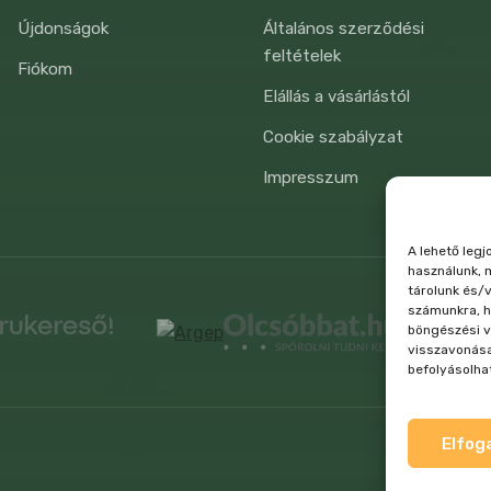
Újdonságok
Általános szerződési
feltételek
Fiókom
Elállás a vásárlástól
Cookie szabályzat
Impresszum
A lehető leg
használunk, 
tárolunk és/v
számunkra, h
böngészési v
visszavonása
befolyásolhat
Elfog