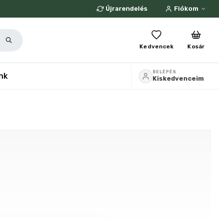
Újrarendelés
Fiókom
Kedvencek
Kosár
BELÉPÉS
nk
Kiskedvenceim