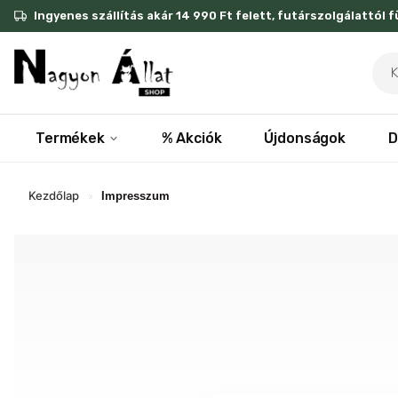
Skip
Ingyenes szállítás akár 14 990 Ft felett, futárszolgálattól 
to
content
Pro
sea
Termékek
% Akciók
Újdonságok
D
Kezdőlap
»
Impresszum