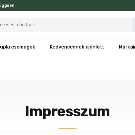
függően.
ducts
rch
upla csomagok
Kedvencednek ajánlott
Márkái
Impresszum