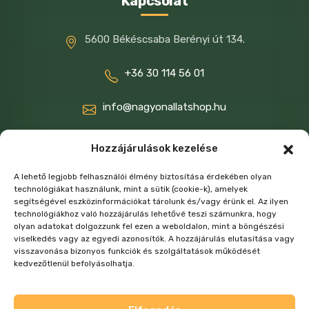
Kapcsolat
5600 Békéscsaba Berényi út 134.
+36 30 114 56 01
info@nagyonallatshop.hu
Ügyfélszolgálat: 8-16ig hétköznap
Hozzájárulások kezelése
A lehető legjobb felhasználói élmény biztosítása érdekében olyan
technológiákat használunk, mint a sütik (cookie-k), amelyek
segítségével eszközinformációkat tárolunk és/vagy érünk el. Az ilyen
technológiákhoz való hozzájárulás lehetővé teszi számunkra, hogy
olyan adatokat dolgozzunk fel ezen a weboldalon, mint a böngészési
viselkedés vagy az egyedi azonosítók. A hozzájárulás elutasítása vagy
visszavonása bizonyos funkciók és szolgáltatások működését
kedvezőtlenül befolyásolhatja.