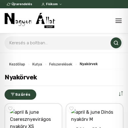
Skip
Újrarendelés
Fiókom
to
content
Products
search
Kezdőlap
»
Kutya
»
Felszerelések
»
Nyakörvek
Nyakörvek
Szűrés