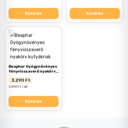
Kosárba
Kosárba
Beaphar Gyógynövényes
fényvisszaverő nyakörv
kutyáknak
3,290
Ft
3 290 Ft / db
Kosárba