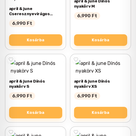
april & june Dínós
nyakörv M
april & june
Cseresznyevirágos
6,990
Ft
nyakörv XS
6,990
Ft
Kosárba
Kosárba
april & june Dínós
april & june Dínós
nyakörv S
nyakörv XS
6,990
Ft
6,990
Ft
Kosárba
Kosárba