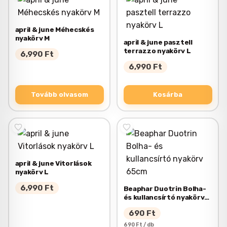
april & june Méhecskés
nyakörv M
april & june pasztell
terrazzo nyakörv L
6,990
Ft
6,990
Ft
Tovább olvasom
Kosárba
april & june Vitorlások
nyakörv L
6,990
Ft
Beaphar Duotrin Bolha-
és kullancsírtó nyakörv
65cm
690
Ft
690 Ft / db