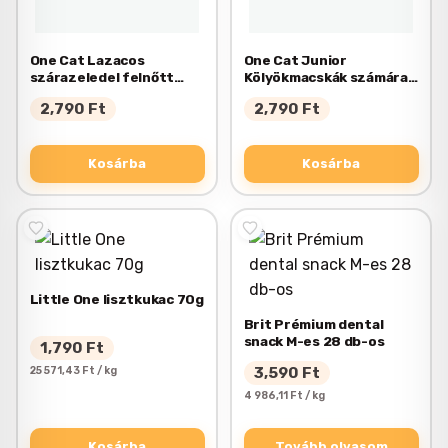
One Cat Lazacos
One Cat Junior
szárazeledel felnőtt
Kölyökmacskák számára
macskáknak 750g
csirke ízesítéssel 750g
2,790
Ft
2,790
Ft
Kosárba
Kosárba
Little One lisztkukac 70g
Brit Prémium dental
snack M-es 28 db-os
1,790
Ft
25 571,43 Ft / kg
3,590
Ft
4 986,11 Ft / kg
Kosárba
Tovább olvasom