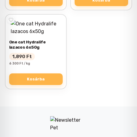
Kosárba
Kosárba
One cat Hydralife
lazacos 6x50g
1,890
Ft
6 300 Ft / kg
Kosárba