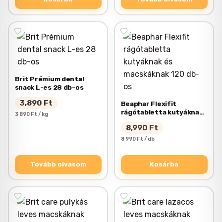
Brit Prémium dental
snack L-es 28 db-os
3,890
Ft
Beaphar Flexifit
rágótabletta kutyáknak
3 890 Ft / kg
és macskáknak 120 db-os
8,990
Ft
8 990 Ft / db
Tovább olvasom
Kosárba