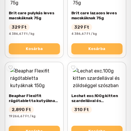
Brit care pulykás leves
Brit care lazacos leves
macskáknak 75g
macskáknak 75g
329
Ft
329
Ft
4 386,67 Ft / kg
4 386,67 Ft / kg
Kosárba
Kosárba
Beaphar Flexifit
Lechat exc.100g kitten
rágótabletta kutyáknak
szardellával és
150g
zöldséggel szószban
2,890
Ft
310
Ft
19 266,67 Ft / kg