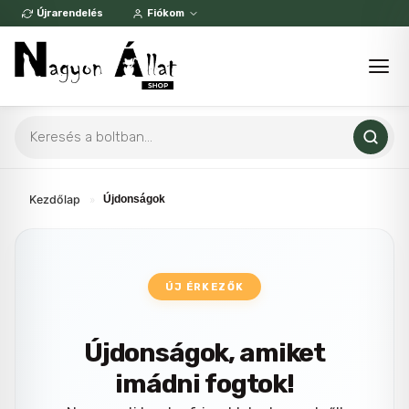
Skip
Újrarendelés
Fiókom
to
content
Products
search
Kezdőlap
»
Újdonságok
ÚJ ÉRKEZŐK
Újdonságok, amiket
imádni fogtok!