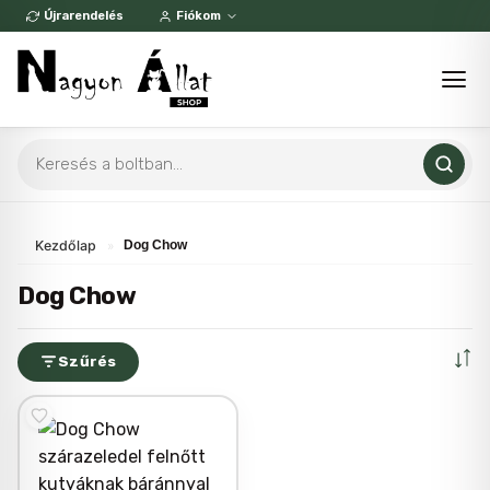
Skip
Újrarendelés
Fiókom
to
content
Products
search
Kezdőlap
»
Dog Chow
Dog Chow
Szűrés