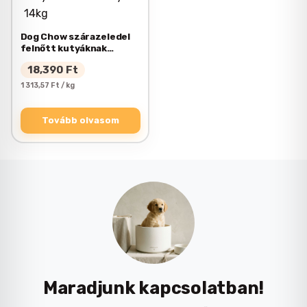
Dog Chow szárazeledel
felnőtt kutyáknak
báránnyal 14kg
18,390
Ft
1 313,57 Ft / kg
Tovább olvasom
Maradjunk kapcsolatban!