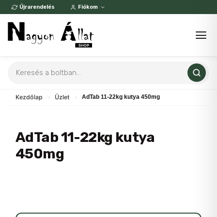
Skip
Újrarendelés
Fiókom
to
content
Products
search
Kezdőlap
»
Üzlet
»
AdTab 11-22kg kutya 450mg
AdTab 11-22kg kutya
450mg