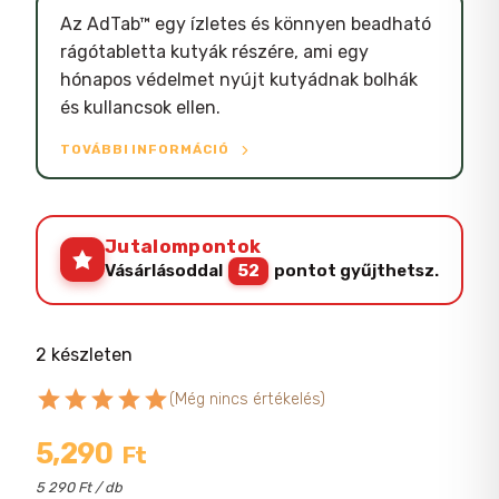
Az AdTab™ egy ízletes és könnyen beadható
rágótabletta kutyák részére, ami egy
hónapos védelmet nyújt kutyádnak bolhák
és kullancsok ellen.
TOVÁBBI INFORMÁCIÓ
Jutalompontok
Vásárlásoddal
52
pontot gyűjthetsz.
2 készleten
star
star
star
star
star
(Még nincs értékelés)
5,290
Ft
5 290 Ft / db