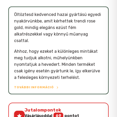
Öltöztesd kedvenced hazai gyártású egyedi
nyakörvünkbe, amit kérhettek trendi rose
gold, mindig elegáns ezüst fém
alkatrészekkel vagy könnyű műanyag
csattal.
Ahhoz, hogy ezeket a különleges mintákat
meg tudjuk alkotni, műhelyünkben
nyomtatjuk a hevedert. Minden terméket
csak igény esetén gyártunk le, így elkerülve
a felesleges környezeti terhelést.
TOVÁBBI INFORMÁCIÓ
Jutalompontok
Vásárlásoddal
69
pontot