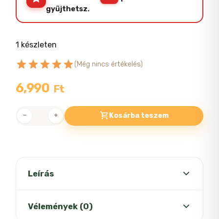
gyűjthetsz.
1 készleten
star
star
star
star
star
(Még nincs értékelés)
6,990
Ft
Kosárba teszem
april
&
june
Cseresznyevirágos
nyakörv
Leírás
XS
mennyiség
Vélemények (0)