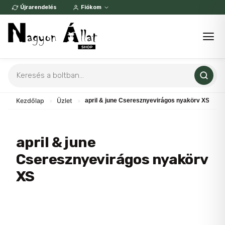
Skip
Újrarendelés
Fiókom
to
content
Products
search
Kezdőlap
»
Üzlet
»
april & june Cseresznyevirágos nyakörv XS
april & june
Cseresznyevirágos nyakörv
XS