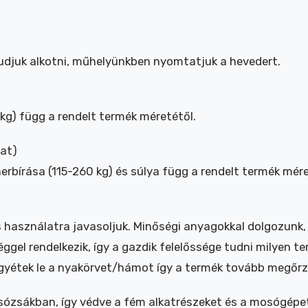
udjuk alkotni, műhelyünkben nyomtatjuk a hevedert.
kg) függ a rendelt termék méretétől.
zat)
rbírása (115-260 kg) és súlya függ a rendelt termék mére
használatra javasoljuk. Minőségi anyagokkal dolgozunk, d
gel rendelkezik, így a gazdik felelőssége tudni milyen ter
yétek le a nyakörvet/hámot így a termék tovább megőrzi 
sákban, így védve a fém alkatrészeket és a mosógépet.