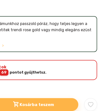
munkhoz passzoló póráz, hogy teljes legyen a
etitek trendi rose gold vagy mindig elegáns ezüst
Ó
tok
69
pontot gyűjthetsz.
Kosárba teszem