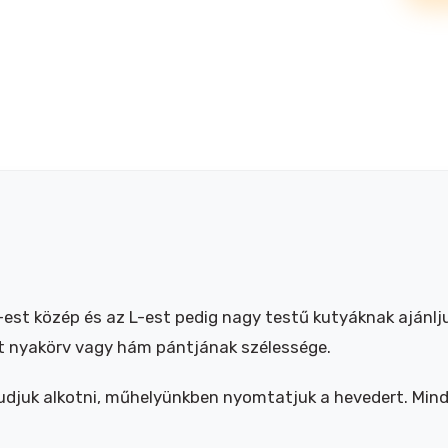
&
june
Dínós
póráz
M
mennyiség
est közép és az L-est pedig nagy testű kutyáknak ajánlju
t nyakörv vagy hám pántjának szélessége.
djuk alkotni, műhelyünkben nyomtatjuk a hevedert. Minde