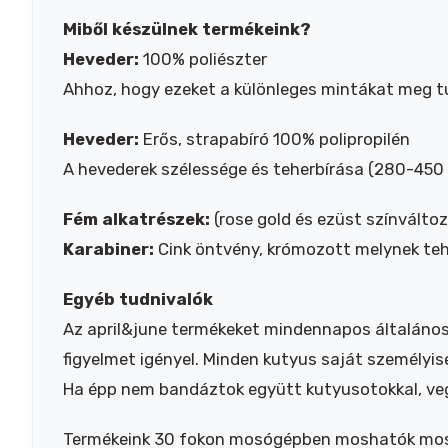
Miből készülnek termékeink?
Heveder:
100% poliészter
Ahhoz, hogy ezeket a különleges mintákat meg t
Heveder:
Erős, strapabíró 100% polipropilén
A hevederek szélessége és teherbírása (280-450 
Fém alkatrészek:
(rose gold és ezüst színválto
Karabiner:
Cink öntvény, krómozott melynek tehe
Egyéb tudnivalók
Az april&june termékeket mindennapos általános 
figyelmet igényel. Minden kutyus saját személyiség
Ha épp nem bandáztok együtt kutyusotokkal, veg
Termékeink 30 fokon mosógépben moshatók mosóz