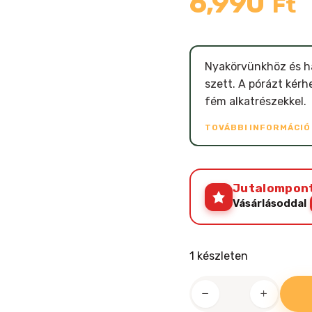
6,990
Ft
Nyakörvünkhöz és há
szett. A pórázt kérh
fém alkatrészekkel.
TOVÁBBI INFORMÁCI
Jutalompon
Vásárlásoddal
1 készleten
april