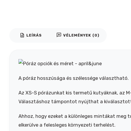
description
reviews
LEÍRÁS
VÉLEMÉNYEK (0)
A póráz hosszúsága és szélessége választható.
Az XS-S pórázunkat kis termetű kutyáknak, az M-
Választáshoz támpontot nyújthat a kiválasztot
Ahhoz, hogy ezeket a különleges mintákat meg tu
elkerülve a felesleges környezeti terhelést.