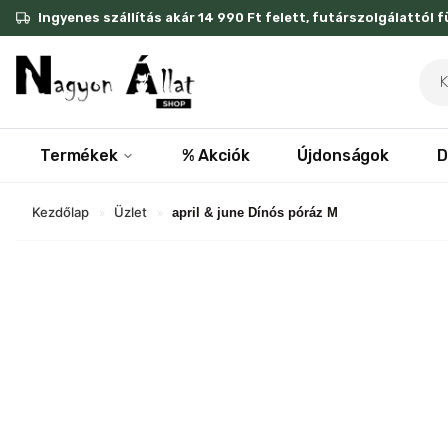
Skip
Ingyenes szállítás akár 14 990 Ft felett, futárszolgálattól 
to
content
Pro
sea
Termékek
% Akciók
Újdonságok
D
Kezdőlap
Üzlet
»
»
april & june Dínós póráz M