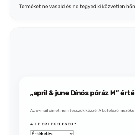
Terméket ne vasald és ne tegyed ki közvetlen hőn
„april & june Dínós póráz M” ért
Az e-mail címet nem tesszük közzé.
A kötelező mezőke
A TE ÉRTÉKELÉSED
*