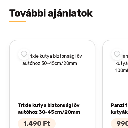
További ajánlatok
Trixie kutya biztonsági öv
Panzi f
autóhoz 30-45cm/20mm
kutyák
100ml
1,490
Ft
99