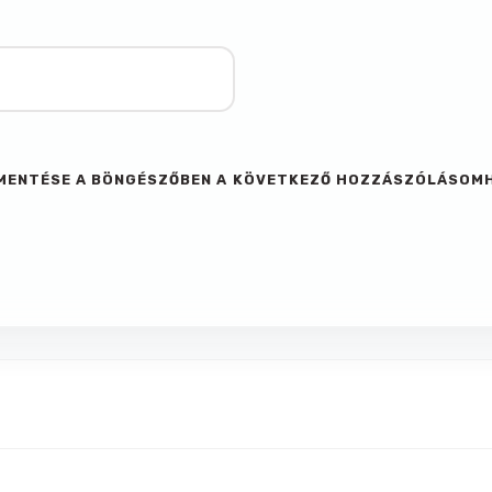
M MENTÉSE A BÖNGÉSZŐBEN A KÖVETKEZŐ HOZZÁSZÓLÁSOM