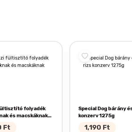
ültisztító folyadék
Special Dog bárány és
nak és macskáknak
konzerv 1275g
0
Ft
1,190
Ft