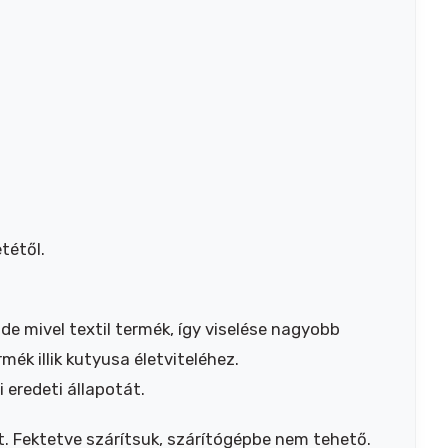
tétől.
e mivel textil termék, így viselése nagyobb
mék illik kutyusa életviteléhez.
eredeti állapotát.
 Fektetve szárítsuk, szárítógépbe nem tehető.