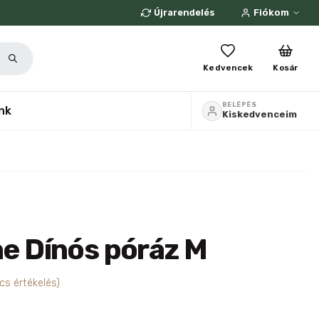
Újrarendelés
Fiókom
Kedvencek
Kosár
BELÉPÉS
nk
Kiskedvenceim
une Dínós póráz M
cs értékelés)