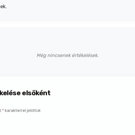
ek.
Még nincsenek értékelések.
ékelése elsőként
t
*
karakterrel jelöltük