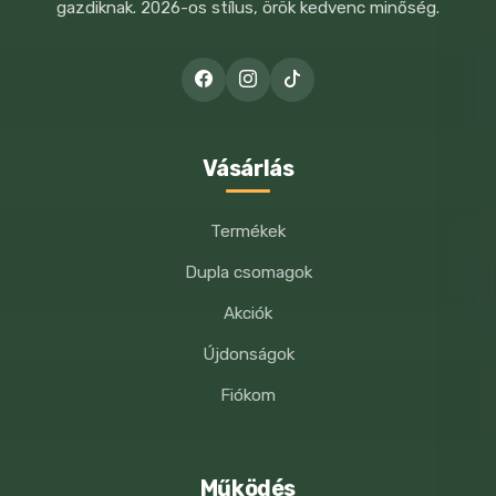
gazdiknak. 2026-os stílus, örök kedvenc minőség.
A NEVEM, E-MAIL CÍMEM, ÉS
WEBOLDALCÍMEM MENTÉSE A
BÖNGÉSZŐBEN A KÖVETKEZŐ
HOZZÁSZÓLÁSOMHOZ.
Vásárlás
Termékek
Dupla csomagok
Akciók
Újdonságok
Fiókom
Működés