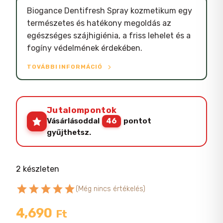
Biogance Dentifresh Spray kozmetikum egy
természetes és hatékony megoldás az
egészséges száj​higiénia, a friss lehelet és a
fogíny védelmének érdekében.
TOVÁBBI INFORMÁCIÓ
Jutalompontok
Vásárlásoddal
46
pontot
gyűjthetsz.
2 készleten
star
star
star
star
star
(Még nincs értékelés)
4,690
Ft