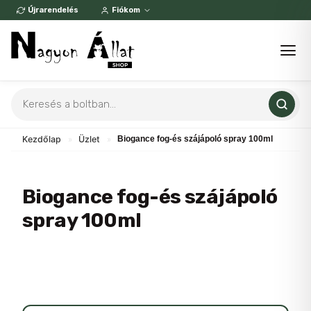
Skip
Újrarendelés
Fiókom
to
content
Products
search
Kezdőlap
»
Üzlet
»
Biogance fog-és szájápoló spray 100ml
Biogance fog-és szájápoló
spray 100ml