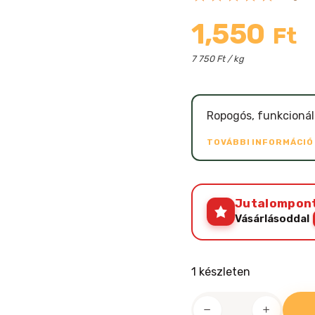
1,550
Ft
7 750 Ft / kg
Ropogós, funkcionál
TOVÁBBI INFORMÁCI
Jutalompon
Vásárlásoddal
1 készleten