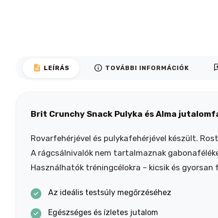
description
info
rev
LEÍRÁS
TOVÁBBI INFORMÁCIÓK
Brit Crunchy Snack Pulyka és Alma jutalomf
Rovarfehérjével és pulykafehérjével készült. R
A rágcsálnivalók nem tartalmaznak gabonaféléke
Használhatók tréningcélokra – kicsik és gyorsan
Az ideális testsúly megőrzéséhez
Egészséges és ízletes jutalom