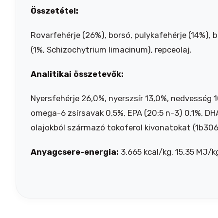
Összetétel:
Rovarfehérje (26%), borsó, pulykafehérje (14%), b
(1%, Schizochytrium limacinum), repceolaj.
Analitikai összetevők:
Nyersfehérje 26,0%, nyerszsír 13,0%, nedvesség 
omega-6 zsírsavak 0,5%, EPA (20:5 n-3) 0,1%, DHA
olajokból származó tokoferol kivonatokat (1b306(
Anyagcsere-energia:
3,665 kcal/kg, 15,35 MJ/k