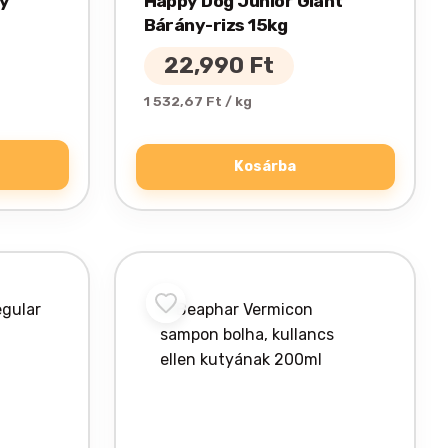
py
Happy Dog Junior Giant
Bárány-rizs 15kg
22,990
Ft
1 532,67 Ft / kg
Kosárba