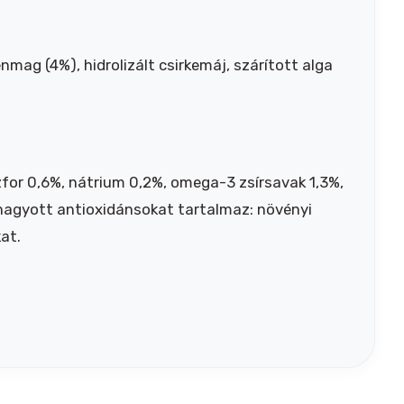
mag (4%), hidrolizált csirkemáj, szárított alga
zfor 0,6%, nátrium 0,2%, omega-3 zsírsavak 1,3%,
váhagyott antioxidánsokat tartalmaz: növényi
at.