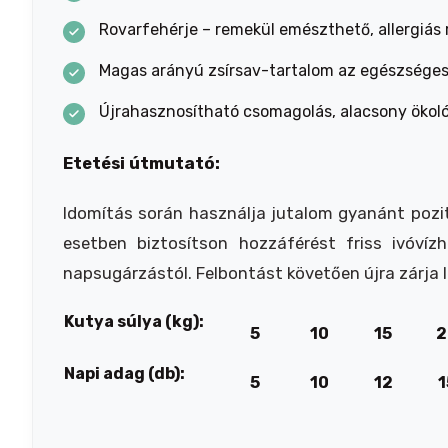
Rovarfehérje – remekül emészthető, allergiás
Magas arányú zsírsav-tartalom az egészséges
Újrahasznosítható csomagolás, alacsony ökol
Etetési útmutató:
Idomítás során használja jutalom gyanánt poz
esetben biztosítson hozzáférést friss ivóvízh
napsugárzástól. Felbontást követően újra zárja l
Kutya súlya (kg):
5
10
15
2
Napi adag (db):
5
10
12
1