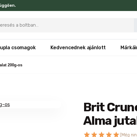
függően.
ducts
rch
upla csomagok
Kedvencednek ajánlott
Márkái
alat 200g-os
Brit Crun
Alma jut
star
star
star
star
star
(Még nin