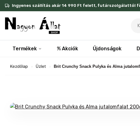
Skip
Ingyenes szállítás akár 14 990 Ft felett, futárszolgálattól 
to
content
Pro
sea
Termékek
% Akciók
Újdonságok
D
Kezdőlap
Üzlet
»
»
Brit Crunchy Snack Pulyka és Alma jutalomf