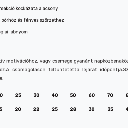
 reakció kockázata alacsony
 bőrhöz és fényes szőrzethez
ógiai lábnyom
itív motivációhoz, vagy csemege gyanánt napközben
a
kö
ez.
A csomagoláson feltüntetett
a lejárat időpontja.
S
e
.
0
25
30
40
50
60
70
5
20
22
25
28
30
35