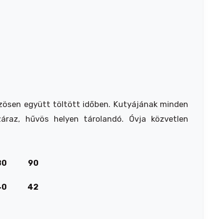
zösen együtt töltött időben. Kutyájának minden
záraz, hűvös helyen tárolandó. Óvja közvetlen
80
90
40
42