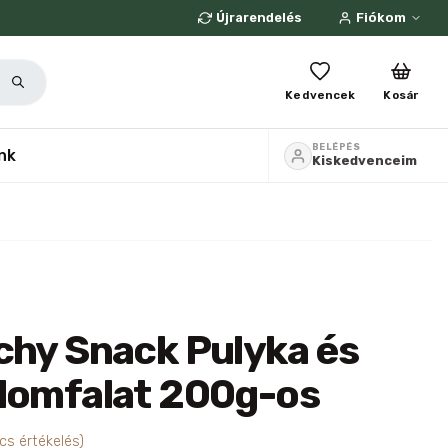
Újrarendelés
Fiókom
Kedvencek
Kosár
BELÉPÉS
nk
Kiskedvenceim
chy Snack Pulyka és
alomfalat 200g-os
cs értékelés)