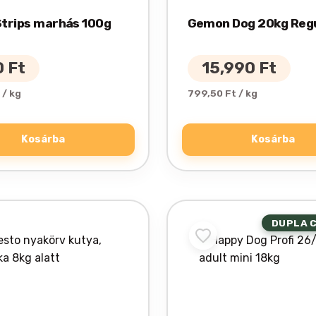
 Strips marhás 100g
Gemon Dog 20kg Reg
0
Ft
15,990
Ft
 / kg
799,50 Ft / kg
Kosárba
Kosárba
DUPLA 