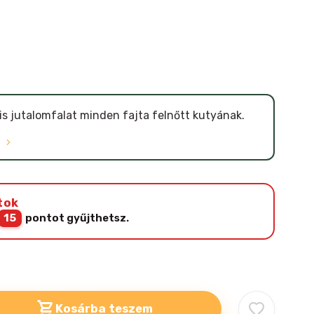
is jutalomfalat minden fajta felnőtt kutyának.
Ó
tok
15
pontot gyűjthetsz.
Kosárba teszem