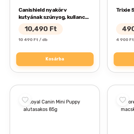
Canishield nyakörv
Trixie
kutyának szúnyog, kullancs,
bolha ellen 65cm
10,490
Ft
49
10 490 Ft / db
4 900 Ft
Kosárba