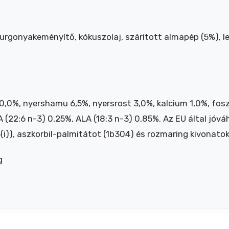
urgonyakeményítő, kókuszolaj, szárított almapép (5%), len
10,0%, nyershamu 6,5%, nyersrost 3,0%, kalcium 1,0%, fos
 (22:6 n-3) 0,25%, ALA (18:3 n-3) 0,85%. Az EU által jó
i)), aszkorbil-palmitátot (1b304) és rozmaring kivonatok
g