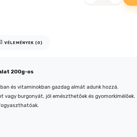
Brit
Crunchy
Snack
Pulyka
és
Alma
iews
VÉLEMÉNYEK (0)
jutalomfalat
200g-
os
mennyiség
alat 200g-os
ostban és vitaminokban gazdag almát adunk hozzá.
t vagy burgonyát, jól emészthetőek és gyomorkímélőek.
 fogyaszthatóak.