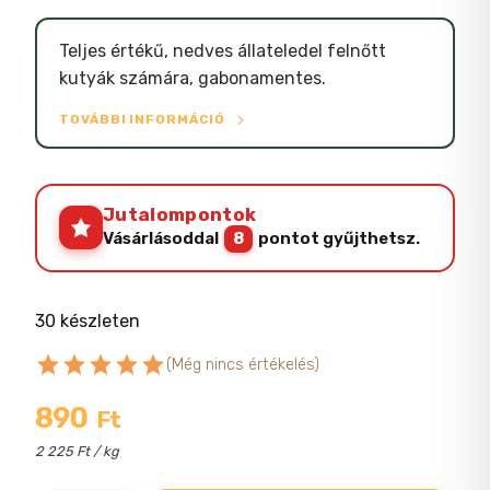
Teljes értékű, nedves állateledel felnőtt
kutyák számára, gabonamentes.
TOVÁBBI INFORMÁCIÓ
Jutalompontok
Vásárlásoddal
8
pontot gyűjthetsz.
30 készleten
star
star
star
star
star
(Még nincs értékelés)
890
Ft
2 225 Ft / kg