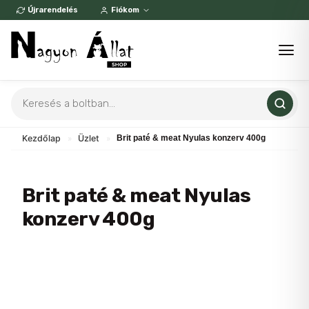
Skip
Újrarendelés
Fiókom
to
content
Products
search
Kezdőlap
»
Üzlet
»
Brit paté & meat Nyulas konzerv 400g
Brit paté & meat Nyulas
konzerv 400g