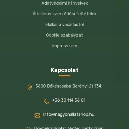
Kutya mérete
Adatvédelmi irányelvek
(1-10 kg)
Általános szerződési feltételek
Napi adag
50-530 g
Elállás a vásárlástól
Kiegészítő eledelként
Cookie szabályzat
50%-a a napi
25-265 g
bevitelnek
Impresszum
Összetétel:
Kapcsolat
26% nyúl, 24% csirke, 8% egész csirkemáj,
5600 Békéscsaba Berényi út 134.
12% szív és tüdő, 28,5% húsleves, 1%
ásványi anyag, 0,5% lazacolaj.
+36 30 114 56 01
Analitikai összetevők:
info@nagyonallatshop.hu
nyersfehérje 11,0 %, zsírtartalom 9,0 %,
Ügyfélszolgálat: 8-16ig hétköznap