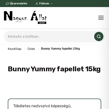
Skip
Újrarendelés
Fiókom
to
content
Products
search
Kezdőlap
»
Üzlet
»
Bunny Yummy fapellet 15kg
Bunny Yummy fapellet 15kg
Tökéletes nedvszívó képességű,