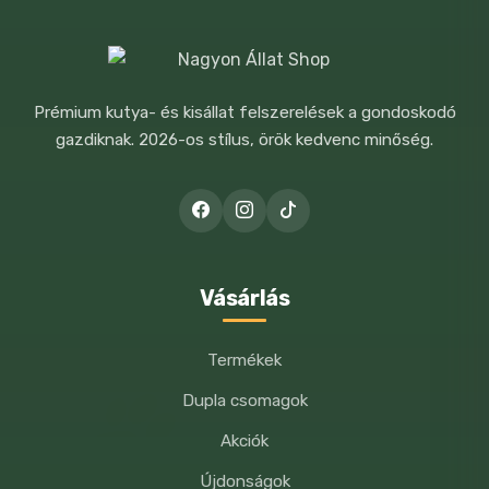
Prémium kutya- és kisállat felszerelések a gondoskodó
A NEVEM, E-MAIL CÍMEM, ÉS
gazdiknak. 2026-os stílus, örök kedvenc minőség.
WEBOLDALCÍMEM MENTÉSE A
BÖNGÉSZŐBEN A KÖVETKEZŐ
HOZZÁSZÓLÁSOMHOZ.
Vásárlás
Termékek
Dupla csomagok
Akciók
Újdonságok