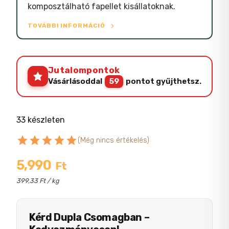
komposztálható fapellet kisállatoknak.
TOVÁBBI INFORMÁCIÓ
Jutalompontok
Vásárlásoddal
59
pontot gyűjthetsz.
33 készleten
star
star
star
star
star
(Még nincs értékelés)
5,990
Ft
399,33 Ft / kg
Kérd Dupla Csomagban –