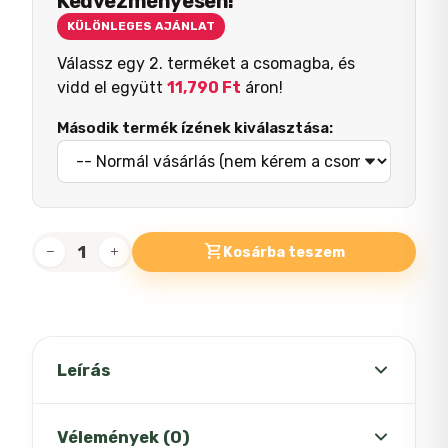
Kedvezményesen!
KÜLÖNLEGES AJÁNLAT
Válassz egy 2. terméket a csomagba, és
vidd el együtt
11,790
Ft
áron!
Második termék ízének kiválasztása:
Kosárba teszem
Bunny
Yummy
fapellet
15kg
mennyiség
Leírás
BUNNY YUMMY fapellet – erős
Vélemények (0)