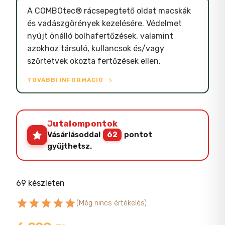
A COMBOtec® rácsepegtető oldat macskák
és vadászgörények kezelésére. Védelmet
nyújt önálló bolhafertőzések, valamint
azokhoz társuló, kullancsok és/vagy
szőrtetvek okozta fertőzések ellen.
TOVÁBBI INFORMÁCIÓ
Jutalompontok
Vásárlásoddal
62
pontot
gyűjthetsz.
69 készleten
star
star
star
star
star
(Még nincs értékelés)