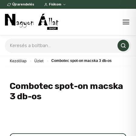
Skip
Újrarendelés
Fiókom
to
content
Products
search
Kezdőlap
»
Üzlet
»
Combotec spot-on macska 3 db-os
Combotec spot-on macska
3 db-os