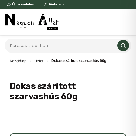
Skip
Újrarendelés
Fiókom
to
content
Products
search
Kezdőlap
»
Üzlet
»
Dokas szárított szarvashús 60g
Dokas szárított
szarvashús 60g