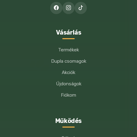
WEBOLDALCÍMEM MENTÉSE A
Nyerszsír 5,9 %,
BÖNGÉSZŐBEN A KÖVETKEZŐ
HOZZÁSZÓLÁSOMHOZ.
Nedvesség 15,7 %
Energia: 338KCAL/100G; 1415KJ/100G
Vásárlás
Termékek
Dupla csomagok
Akciók
Újdonságok
Fiókom
Működés