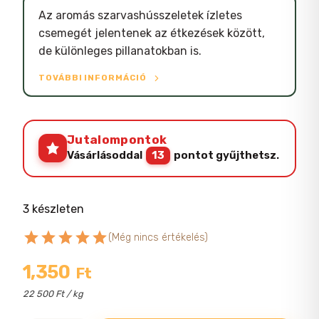
Az aromás szarvashússzeletek ízletes
csemegét jelentenek az étkezések között,
de különleges pillanatokban is.
TOVÁBBI INFORMÁCIÓ
Jutalompontok
Vásárlásoddal
13
pontot gyűjthetsz.
3 készleten
star
star
star
star
star
(Még nincs értékelés)
1,350
Ft
22 500 Ft / kg