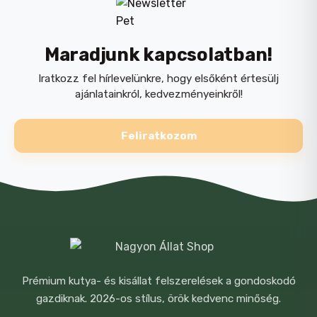
Ízületvédelem
: Glükózamin, kondroitin-
szulfát, hidrolizált kollagén és MSM –
Maradjunk kapcsolatban!
elősegítik a porcok regenerálódását és a
Iratkozz fel hírlevelünkre, hogy elsőként értesülj
mozgásszervi rendszer általános
ajánlatainkról, kedvezményeinkről!
egészségét
Feliratkozom
Fogak
: Ideális méretű tápszem és
NÉV
*
moszat- csökkenti a foglepedék, a fogkő
és a rossz lehelet kialakulását
Állati fehérjetartalom 75 %
E-MAIL
*
Metabolizálható energia (ME) 15,55 MJ/kg
Prémium kutya- és kisállat felszerelések a gondoskodó
Összetevők
: dehidratált bárányhús
gazdiknak. 2026-os stílus, örök kedvenc minőség.