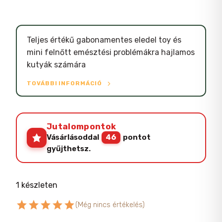
Teljes értékű gabonamentes eledel toy és
mini felnőtt emésztési problémákra hajlamos
kutyák számára
TOVÁBBI INFORMÁCIÓ
Jutalompontok
Vásárlásoddal
46
pontot
gyűjthetsz.
1 készleten
star
star
star
star
star
(Még nincs értékelés)