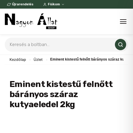
Skip
Újrarendelés
Fiókom
to
content
Products
search
Kezdőlap
»
Üzlet
»
Eminent kistestű felnőtt bárányos száraz kutyae
Eminent kistestű felnőtt
bárányos száraz
kutyaeledel 2kg