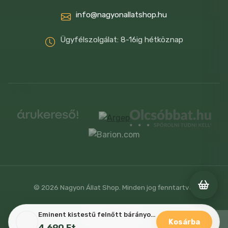
info@nagyonallatshop.hu
Ügyfélszolgálat: 8-16ig hétköznap
© 2026 Nagyon Állat Shop. Minden jog fenntartva.
Weboldalt fejlesztette
Eminent kistestű felnőtt bárányos száraz kutyaeledel 2kg
Kosárba
4,690
Ft