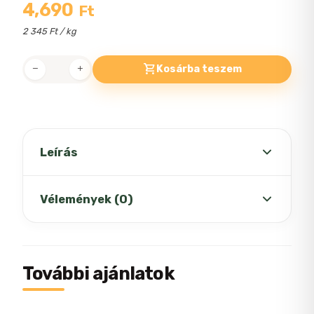
4,690
Ft
2 345 Ft / kg
Kosárba teszem
Eminent
kistestű
felnőtt
bárányos
száraz
Leírás
kutyaeledel
2kg
A táp emésztési problémákra hajlamos
Vélemények (0)
mennyiség
toy- és miniatűr kutyafajták számára
alkalmas .
A magas bárányhús- és bárányfehérje-
Még nincsenek értékelések.
További ajánlatok
tartalom tápanyagokkal látja el kutyáját,
ugyanakkor minimalizálja az