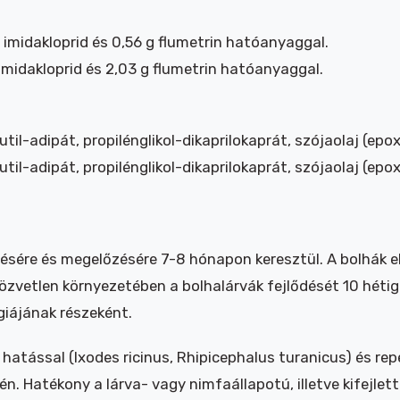
g imidakloprid és 0,56 g flumetrin hatóanyaggal.
 imidakloprid és 2,03 g flumetrin hatóanyaggal.
util-adipát, propilénglikol-dikaprilokaprát, szójaolaj (epo
util-adipát, propilénglikol-dikaprilokaprát, szójaolaj (epo
lésére és megelőzésére 7-8 hónapon keresztül. A bolhák e
zvetlen környezetében a bolhalárvák fejlődését 10 hétig
giájának részeként.
hatással (Ixodes ricinus, Rhipicephalus turanicus) és repe
én. Hatékony a lárva- vagy nimfaállapotú, illetve kifejlett