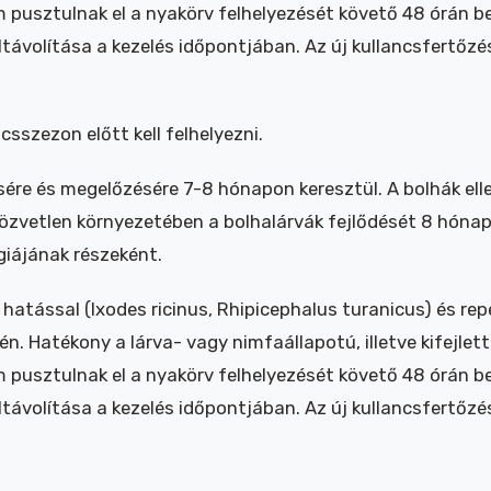
pusztulnak el a nyakörv felhelyezését követő 48 órán be
ltávolítása a kezelés időpontjában. Az új kullancsfertőz
csszezon előtt kell felhelyezni.
sére és megelőzésére 7-8 hónapon keresztül. A bolhák el
özvetlen környezetében a bolhalárvák fejlődését 8 hónap
giájának részeként.
hatással (Ixodes ricinus, Rhipicephalus turanicus) és repe
én. Hatékony a lárva- vagy nimfaállapotú, illetve kifejlett
pusztulnak el a nyakörv felhelyezését követő 48 órán be
ltávolítása a kezelés időpontjában. Az új kullancsfertőz