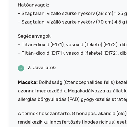
Hatóanyagok:
– Szagtalan, vízálló szürke nyekörv (38 cm) 1,25 
– Szagtalan, vízálló szürke nyekörv (70 cm) 4,5 g
Segédanyagok:
– Titán-dioxid (E171), vasoxid (fekete) (E172), dib
– Titán-dioxid (E171), vasoxid (fekete) (E172), dib
3, Javallatok:
Macska:
Bolhásság (Ctenocephalides felis) keze
azonnal megkezdődik. Megakadályozza az állat kö
allergiás bőrgyulladás (FAD) gyógykezelés straté
A termék hosszantartó, 8 hónapos, akaricid (ölő) 
rendelkezik kullancsfertőzés (Ixodes ricinus) eset