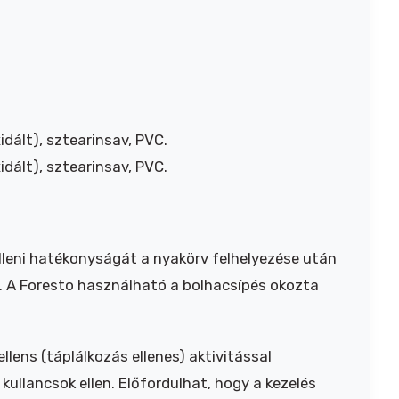
xidált), sztearinsav, PVC.
xidált), sztearinsav, PVC.
lleni hatékonyságát a nyakörv felhelyezése után
. A Foresto használható a bolhacsípés okozta
llens (táplálkozás ellenes) aktivitással
 kullancsok ellen. Előfordulhat, hogy a kezelés