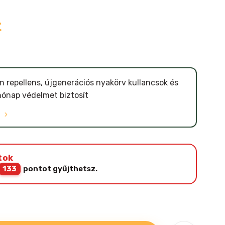
t
n repellens, újgenerációs nyakörv kullancsok és
 hónap védelmet biztosít
Ó
tok
133
pontot gyűjthetsz.