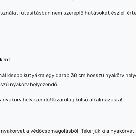
nálati utasításban nem szereplő hatásokat észlel, értesí
nként:
nál kisebb kutyákra egy darab 38 cm hosszú nyakörv hel
szú nyakörv helyezendő.
y nyakörv helyezendő! Kizárólag külső alkalmazásra!
 a nyakörvet a védőcsomagolásból. Tekerjük ki a nyakörve