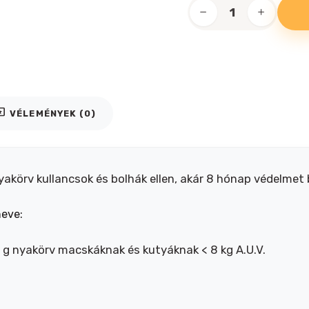
Foresto
nyakörv
kutya,
macska
8kg
alatt
iews
VÉLEMÉNYEK (0)
mennyiség
yakörv kullancsok és bolhák ellen, akár 8 hónap védelmet 
neve:
6 g nyakörv macskáknak és kutyáknak < 8 kg A.U.V.