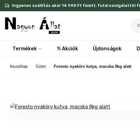
Skip
Ingyenes szállítás akár 14 990 Ft felett, futárszolgálattól 
to
content
Pro
sea
Termékek
% Akciók
Újdonságok
D
Kezdőlap
Üzlet
»
»
Foresto nyakörv kutya, macska 8kg alatt