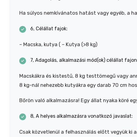
Ha súlyos nemkívánatos hatást vagy egyéb, a hasz
6, Célállat fajok:
– Macska, kutya ( – Kutya (>8 kg)
7, Adagolás, alkalmazási mód(ok) célállat fajo
Macskákra és kistestű, 8 kg testtömegű vagy an
8 kg-nál nehezebb kutyákra egy darab 70 cm hos
Bőrön való alkalmazásra! Egy állat nyaka köré eg
8, A helyes alkalmazásra vonatkozó javaslat:
Csak közvetlenül a felhasználás előtt vegyük ki