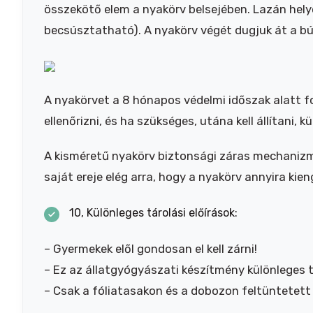
összekötő elem a nyakörv belsejében. Lazán helyez
becsúsztatható). A nyakörv végét dugjuk át a búj
A nyakörvet a 8 hónapos védelmi időszak alatt fo
ellenőrizni, és ha szükséges, utána kell állítani, 
A kisméretű nyakörv biztonsági záras mechanizm
saját ereje elég arra, hogy a nyakörv annyira kie
10, Különleges tárolási előírások:
– Gyermekek elől gondosan el kell zárni!
– Ez az állatgyógyászati készítmény különleges t
– Csak a fóliatasakon és a dobozon feltüntetett l