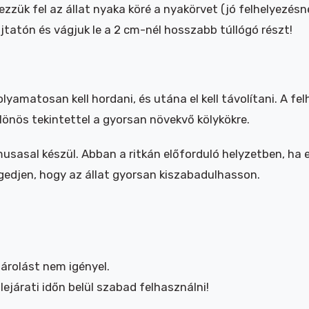
zük fel az állat nyaka köré a nyakörvet (jó felhelyezésné
tatón és vágjuk le a 2 cm-nél hosszabb túllógó részt!
lyamatosan kell hordani, és utána el kell távolítani. A f
különös tekintettel a gyorsan növekvő kölykökre.
usasal készül. Abban a ritkán előforduló helyzetben, ha
ngedjen, hogy az állat gyorsan kiszabadulhasson.
árolást nem igényel.
ejárati időn belül szabad felhasználni!