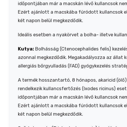
időpontjában már a macskán lévő kullancsok nem 
Ezért ajánlott a macskába fúródott kullancsok e
két napon belül megkezdődik.
Ideális esetben a nyakörvet a bolha- illetve kullan
Kutya:
Bolhásság (Ctenocephalides felis) kezelé
azonnal megkezdődik. Megakadályozza az állat k
allergiás bőrgyulladás (FAD) gyógykezelés straté
A termék hosszantartó, 8 hónapos, akaricid (ölő) 
rendelkezik kullancsfertőzés (Ixodes ricinus) eset
időpontjában már a macskán lévő kullancsok nem 
Ezért ajánlott a macskába fúródott kullancsok e
két napon belül megkezdődik.