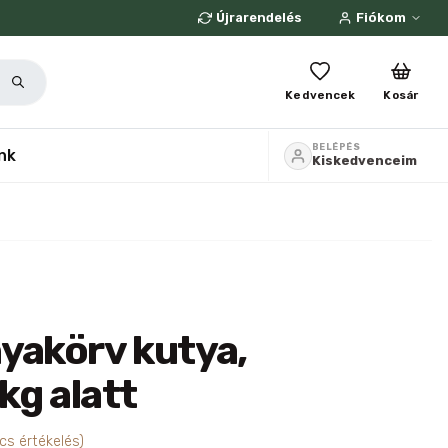
Újrarendelés
Fiókom
Kedvencek
Kosár
BELÉPÉS
nk
Kiskedvenceim
yakörv kutya,
g alatt
cs értékelés)