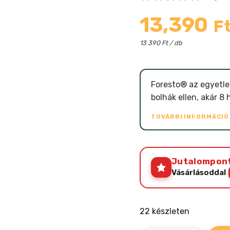
13,390
F
13 390 Ft / db
Foresto® az egyetle
bolhák ellen, akár 8
TOVÁBBI INFORMÁCI
Jutalompon
Vásárlásoddal
22 készleten