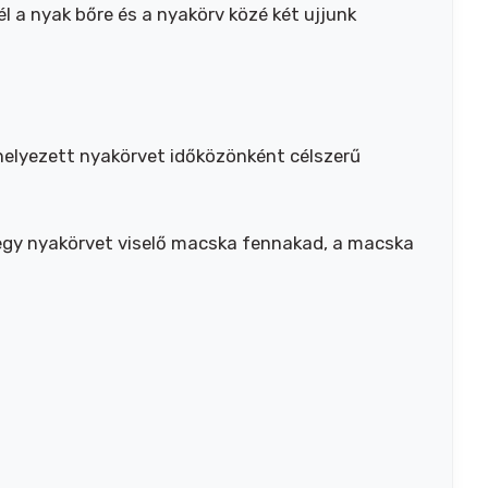
l a nyak bőre és a nyakörv közé két ujjunk
elhelyezett nyakörvet időközönként célszerű
 egy nyakörvet viselő macska fennakad, a macska