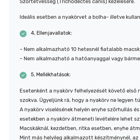
Szőrtetvesség (Trichodectes canis) kezelésére.
Ideális esetben a nyakörvet a bolha- illetve kullan
4, Ellenjavallatok:
– Nem alkalmazható 10 hetesnél fiatalabb macska
– Nem alkalmazható a hatóanyaggal vagy bármel
5, Mellékhatások:
Esetenként a nyakörv felhelyezését követő első n
szokva. Ügyeljünk rá, hogy a nyakörv ne legyen tú
A nyakörv viselésének helyén enyhe szőrhullás és 
esetekben a nyakörv átmeneti levételére lehet 
Macskáknál, kezdetben, ritka esetben, enyhe átm
Mint más helyileg alkalmazott készítménynél, az 