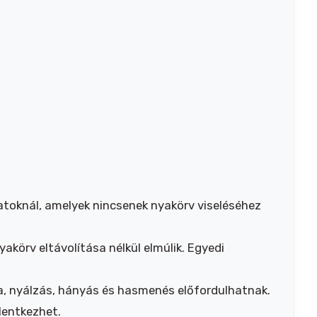
latoknál, amelyek nincsenek nyakörv viseléséhez
yakörv eltávolítása nélkül elmúlik. Egyedi
sa, nyálzás, hányás és hasmenés előfordulhatnak.
lentkezhet.