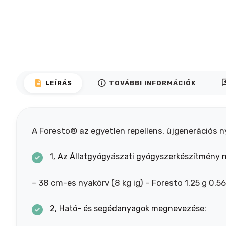
description
info
rev
LEÍRÁS
TOVÁBBI INFORMÁCIÓK
A Foresto® az egyetlen repellens, újgenerációs n
1, Az Állatgyógyászati gyógyszerkészítmény 
– 38 cm-es nyakörv (8 kg ig) – Foresto 1,25 g 0,5
2, Ható- és segédanyagok megnevezése: