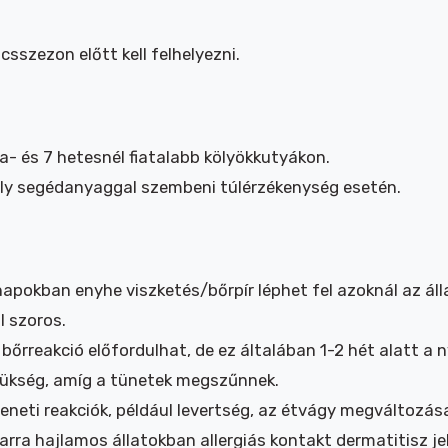
csszezon előtt kell felhelyezni.
- és 7 hetesnél fiatalabb kölyökkutyákon.
y segédanyaggal szembeni túlérzékenység esetén.
apokban enyhe viszketés/bőrpír léphet fel azoknál az ál
l szoros.
bőrreakció előfordulhat, de ez általában 1-2 hét alatt a n
szükség, amíg a tünetek megszűnnek.
eneti reakciók, például levertség, az étvágy megváltozá
arra hajlamos állatokban allergiás kontakt dermatitisz je