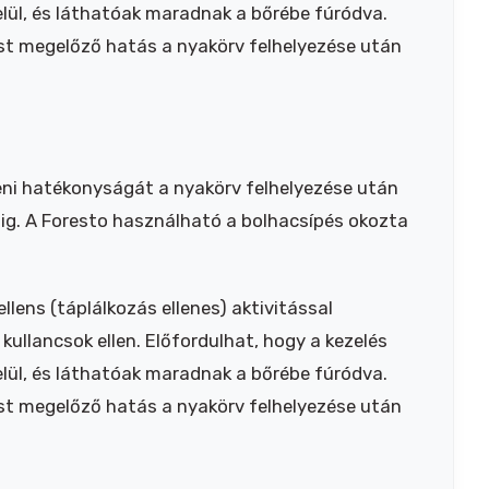
lül, és láthatóak maradnak a bőrébe fúródva.
ést megelőző hatás a nyakörv felhelyezése után
leni hatékonyságát a nyakörv felhelyezése után
ig. A Foresto használható a bolhacsípés okozta
llens (táplálkozás ellenes) aktivitással
 kullancsok ellen. Előfordulhat, hogy a kezelés
lül, és láthatóak maradnak a bőrébe fúródva.
ést megelőző hatás a nyakörv felhelyezése után