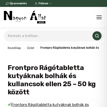
Skip
Újrarendelés
Fiókom
to
content
Products
search
Kezdőlap
»
Üzlet
»
Frontpro Rágótabletta kutyáknak bolhák és kullan
Frontpro Rágótabletta
kutyáknak bolhák és
kullancsok ellen 25 – 50 kg
között