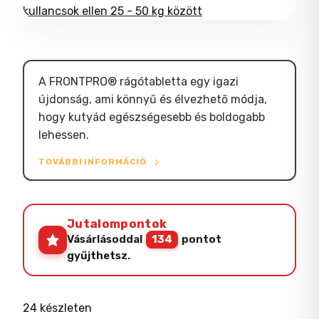
A FRONTPRO® rágótabletta egy igazi
újdonság, ami könnyű és élvezhető módja,
hogy kutyád egészségesebb és boldogabb
lehessen.
TOVÁBBI INFORMÁCIÓ
Jutalompontok
Vásárlásoddal
134
pontot
gyűjthetsz.
24 készleten