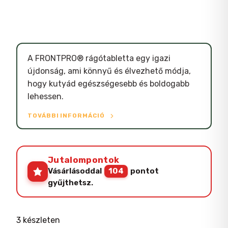
A FRONTPRO® rágótabletta egy igazi
újdonság, ami könnyű és élvezhető módja,
hogy kutyád egészségesebb és boldogabb
lehessen.
TOVÁBBI INFORMÁCIÓ
Jutalompontok
Vásárlásoddal
104
pontot
gyűjthetsz.
3 készleten