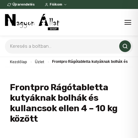
Skip
Újrarendelés
Fiókom
to
content
Products
search
Kezdőlap
»
Üzlet
»
Frontpro Rágótabletta kutyáknak bolhák és kullan
Frontpro Rágótabletta
kutyáknak bolhák és
kullancsok ellen 4 – 10 kg
között