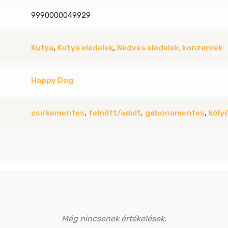
9990000049929
Kutya
,
Kutya eledelek
,
Nedves eledelek, konzervek
Happy Dog
csirkementes
,
felnőtt/adult
,
gabonamentes
,
köly
Még nincsenek értékelések.