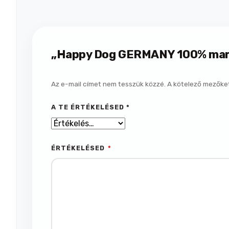
„Happy Dog GERMANY 100% marh
Az e-mail címet nem tesszük közzé.
A kötelező mezőke
A TE ÉRTÉKELÉSED
*
ÉRTÉKELÉSED
*