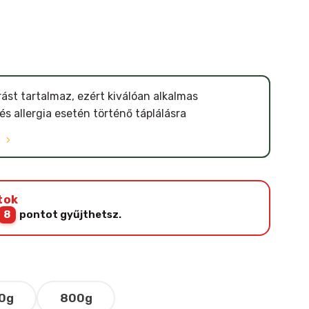
ást tartalmaz, ezért kiválóan alkalmas
és allergia esetén történő táplálásra
Ó
tok
8
pontot gyűjthetsz.
0g
800g