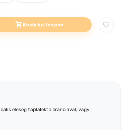
Kosárba teszem
eális eleség tápláléktoleranciával, vagy