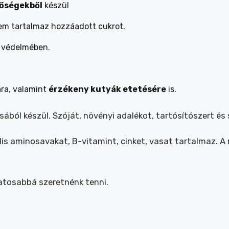
sőségekből
készül
nem tartalmaz hozzáadott cukrot.
 védelmében.
ra, valamint
érzékeny kutyák etetésére
is.
ából készül. Szóját, növényi adalékot, tartósítószert és
lis aminosavakat, B-vitamint, cinket, vasat tartalmaz. 
atosabbá szeretnénk tenni.