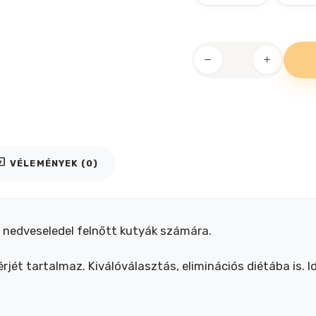
Happy
Dog
GERMANY
100%
marha
konzerv
iews
VÉLEMÉNYEK (0)
mennyiség
s nedveseledel felnőtt kutyák számára.
ét tartalmaz. Kiválóválasztás, eliminációs diétába is. Id