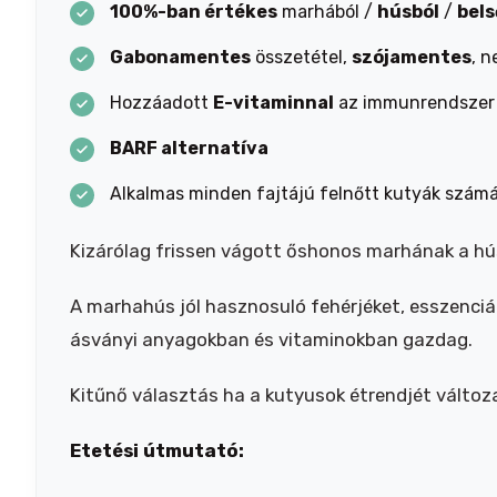
100%-ban értékes
marhából /
húsból
/
bel
Gabonamentes
összetétel,
szójamentes
, 
Hozzáadott
E-vitaminnal
az immunrendszer
BARF alternatíva
Alkalmas minden fajtájú felnőtt kutyák számá
Kizárólag frissen vágott őshonos marhának a hús
A marhahús jól hasznosuló fehérjéket, esszenciá
ásványi anyagokban és vitaminokban gazdag.
Kitűnő választás ha a kutyusok étrendjét változ
Etetési útmutató: