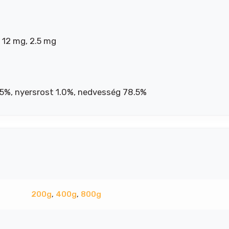
n 12 mg, 2.5 mg
.5%, nyersrost 1.0%, nedvesség 78.5%
200g
,
400g
,
800g