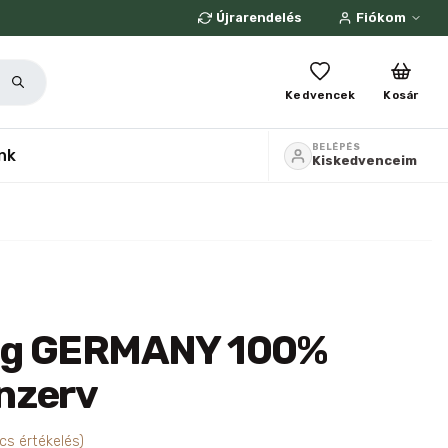
Újrarendelés
Fiókom
Kedvencek
Kosár
BELÉPÉS
nk
Kiskedvenceim
og GERMANY 100%
nzerv
cs értékelés)