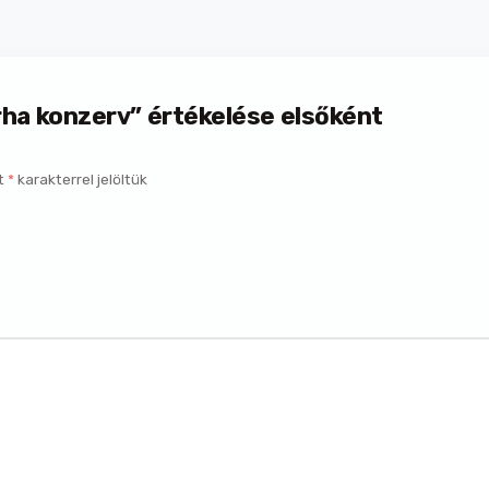
a konzerv” értékelése elsőként
t
*
karakterrel jelöltük