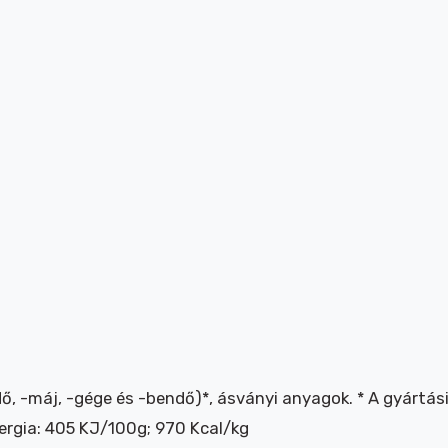
dő, -máj, -gége és -bendő)*, ásványi anyagok. * A gyártási
ergia: 405 KJ/100g; 970 Kcal/kg