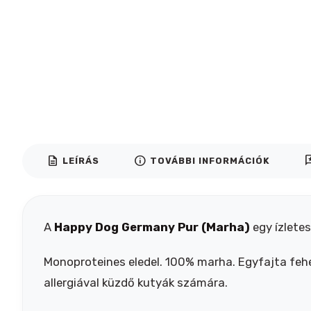
description
info
rev
LEÍRÁS
TOVÁBBI INFORMÁCIÓK
A
Happy Dog Germany Pur (Marha)
egy ízlete
Monoproteines eledel. 100% marha. Egyfajta fehérj
allergiával küzdő kutyák számára.