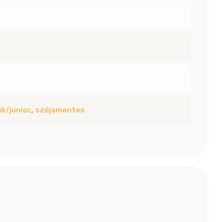
ök/junior
,
szójamentes