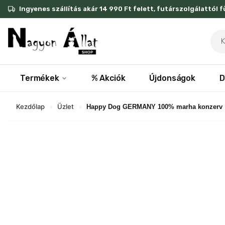
Skip
Ingyenes szállítás akár 14 990 Ft felett, futárszolgálattól 
to
content
Pro
sea
Termékek
% Akciók
Újdonságok
D
Kezdőlap
Üzlet
»
»
Happy Dog GERMANY 100% marha konzerv