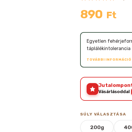
890
Ft
Egyetlen fehérjeforr
táplálékintolerancia 
TOVÁBBI INFORMÁCI
Jutalompon
Vásárlásoddal
SÚLY VÁLASZTÁSA
200g
40