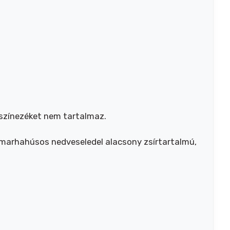
 színezéket nem tartalmaz.
A marhahúsos nedveseledel alacsony zsírtartalmú,