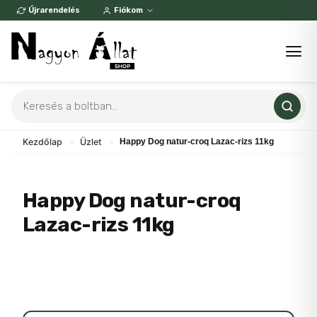
Skip
Újrarendelés
Fiókom
to
content
Products
search
Kezdőlap
»
Üzlet
»
Happy Dog natur-croq Lazac-rizs 11kg
Happy Dog natur-croq
Lazac-rizs 11kg