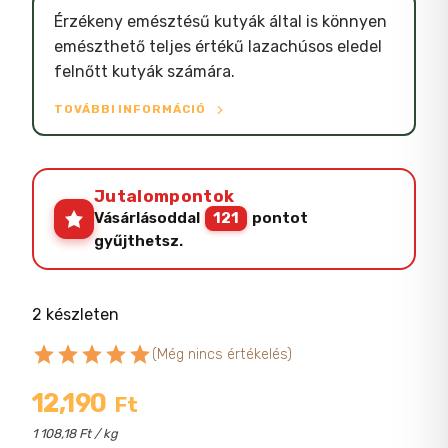
Érzékeny emésztésű kutyák által is könnyen
emészthető teljes értékű lazachúsos eledel
felnőtt kutyák számára.
TOVÁBBI INFORMÁCIÓ
Jutalompontok
Vásárlásoddal
121
pontot
gyűjthetsz.
2 készleten
star
star
star
star
star
(Még nincs értékelés)
12,190
Ft
1 108,18 Ft / kg