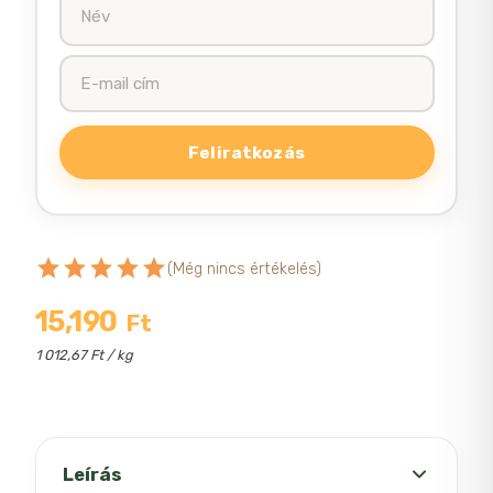
star
star
star
star
star
(Még nincs értékelés)
15,190
Ft
1 012,67 Ft / kg
Leírás