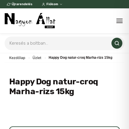
Skip
Újrarendelés
Fiókom
to
content
Products
search
Kezdőlap
»
Üzlet
»
Happy Dog natur-croq Marha-rizs 15kg
Happy Dog natur-croq
Marha-rizs 15kg