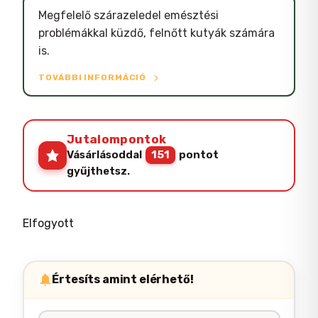
Megfelelő szárazeledel emésztési
problémákkal küzdő, felnőtt kutyák számára
is.
TOVÁBBI INFORMÁCIÓ
Jutalompontok
Vásárlásoddal
151
pontot
gyűjthetsz.
Elfogyott
Értesíts amint elérhető!