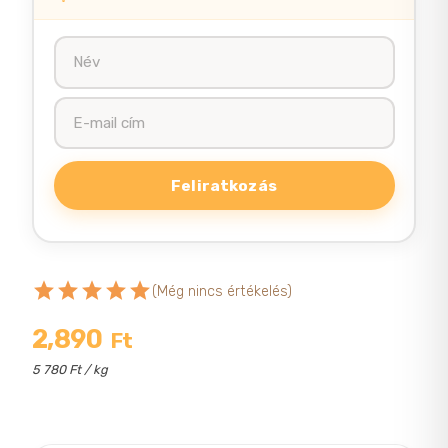
star
star
star
star
star
(Még nincs értékelés)
2,890
Ft
5 780 Ft / kg