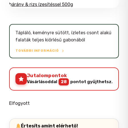
Tápláló, keményre sütött, ízletes csont alakú
falaták teljes kiőrlésű gabonából
TOVÁBBI INFORMÁCIÓ
Jutalompontok
Vásárlásoddal
28
pontot gyűjthetsz.
Elfogyott
Értesíts amint elérhető!