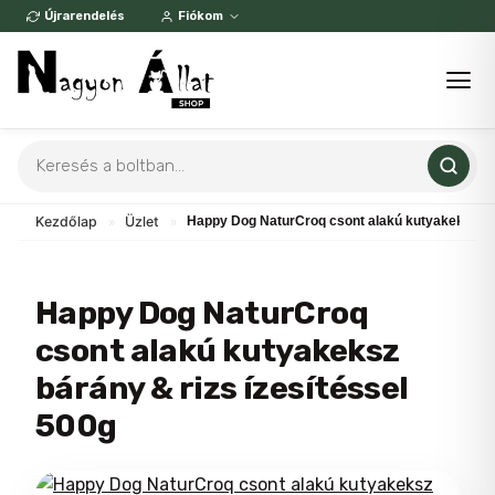
Skip
Újrarendelés
Fiókom
to
content
Products
search
Kezdőlap
»
Üzlet
»
Happy Dog NaturCroq csont alakú kutyakeksz bár
Happy Dog NaturCroq
csont alakú kutyakeksz
bárány & rizs ízesítéssel
500g