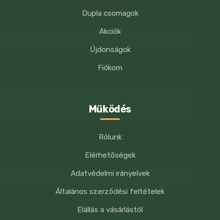
Kis méretű kutya
(>15 kg): 1,5 – 6
Dupla csomagok
keksz/hét
Akciók
Közepes méretű Kutya
(15 kg-30
Újdonságok
kg)/6-10 keksz/hét
Fiókom
Nagy méretű kutya
(>30 kg)/ 10-17,5
keksz/hét
Működés
Rólunk
Elérhetőségek
Adatvédelmi irányelvek
Általános szerződési feltételek
Elállás a vásárlástól