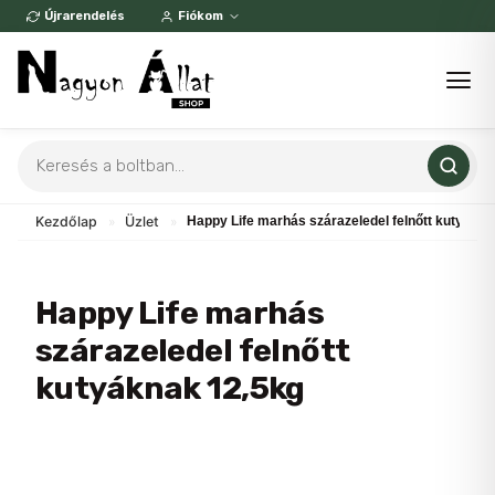
Skip
Újrarendelés
Fiókom
to
content
Products
search
Kezdőlap
»
Üzlet
»
Happy Life marhás szárazeledel felnőtt kutyákna
Happy Life marhás
szárazeledel felnőtt
kutyáknak 12,5kg