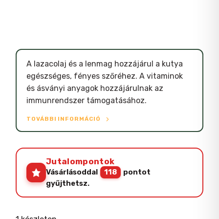
A lazacolaj és a lenmag hozzájárul a kutya
egészséges, fényes szőréhez. A vitaminok
és ásványi anyagok hozzájárulnak az
immunrendszer támogatásához.
TOVÁBBI INFORMÁCIÓ
Jutalompontok
Vásárlásoddal
118
pontot
gyűjthetsz.