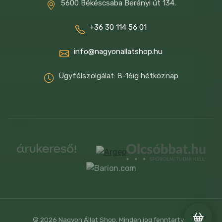
25-45 kg kutyáknak: 390-605 g
5600 Békéscsaba Berényi út 134.
45-70 kg kutyáknak: 605-840 g
+36 30 114 56 01
Mindig biztosíts friss ivóvizet.
info@nagyonallatshop.hu
Ügyfélszolgálat: 8-16ig hétköznap
© 2026 Nagyon Állat Shop. Minden jog fenntartva.