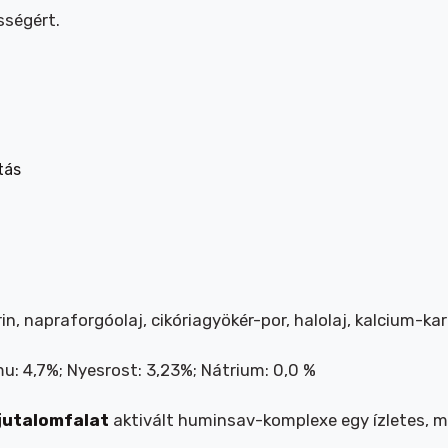
sségért.
tás
n, napraforgóolaj, cikóriagyökér-por, halolaj, kalcium-ka
mu: 4,7%; Nyesrost: 3,23%; Nátrium: 0,0 %
jutalomfalat
aktivált huminsav-komplexe egy ízletes, mi