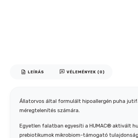
description
reviews
LEÍRÁS
VÉLEMÉNYEK (0)
Állatorvos által formulált hipoallergén puha ju
méregtelenítés számára.
Egyetlen falatban egyesíti a HUMAC® aktivált h
prebiotikumok mikrobiom-támogató tulajdonságai