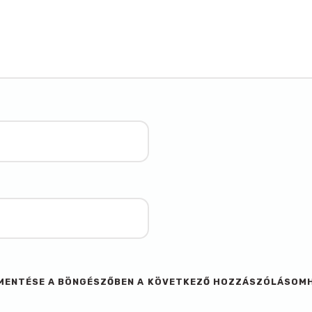
M MENTÉSE A BÖNGÉSZŐBEN A KÖVETKEZŐ HOZZÁSZÓLÁSOM