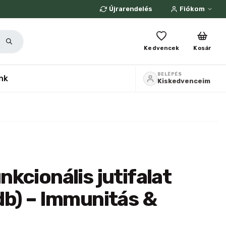
Újrarendelés
Fiókom
Kedvencek
Kosár
BELÉPÉS
nk
Kiskedvenceim
kcionális jutifalat
b) – Immunitás &