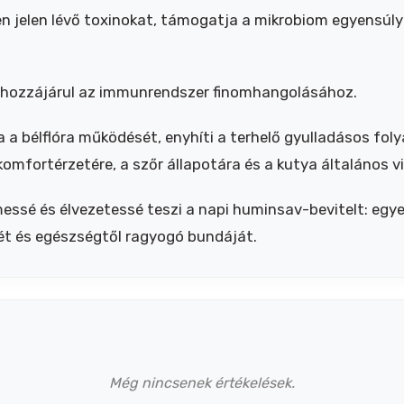
 jelen lévő toxinokat, támogatja a mikrobiom egyensúlyá
 hozzájárul az immunrendszer finomhangolásához.
a a bélflóra működését, enyhíti a terhelő gyulladásos fol
mfortérzetére, a szőr állapotára és a kutya általános vit
ssé és élvezetessé teszi a napi huminsav-bevitelt: egy
ét és egészségtől ragyogó bundáját.
Még nincsenek értékelések.