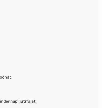
rbonát.
ndennapi jutifalat.