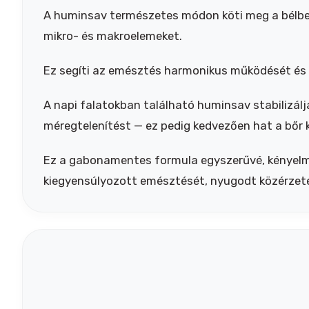
A huminsav természetes módon köti meg a bélben
mikro- és makroelemeket.
Ez segíti az emésztés harmonikus működését és
A napi falatokban található huminsav stabilizálj
méregtelenítést — ez pedig kedvezően hat a bőr ko
Ez a gabonamentes formula egyszerűvé, kényelme
kiegyensúlyozott emésztését, nyugodt közérzet