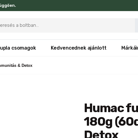
függően.
ducts
rch
upla csomagok
Kedvencednek ajánlott
Márkái
Immunitás & Detox
Humac fun
180g (60d
Detox