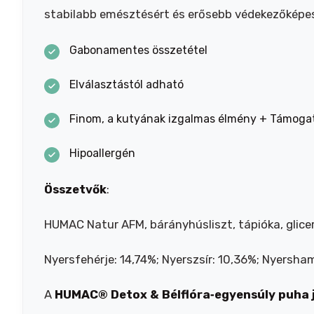
stabilabb emésztésért és erősebb védekezőképe
Gabonamentes összetétel
Elválasztástól adható
Finom, a kutyának izgalmas élmény + Támoga
Hipoallergén
Összetvők
:
HUMAC Natur AFM, bárányhúsliszt, tápióka, gliceri
Nyersfehérje: 14,74%; Nyerszsír: 10,36%; Nyersha
A
HUMAC® Detox & Bélflóra‑egyensúly puha 