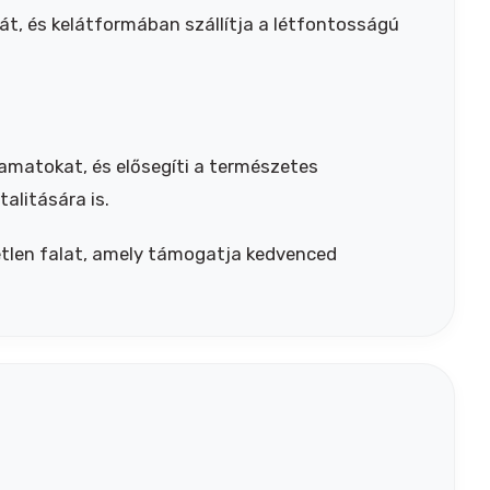
t, és kelátformában szállítja a létfontosságú
yamatokat, és elősegíti a természetes
alitására is.
etlen falat, amely támogatja kedvenced