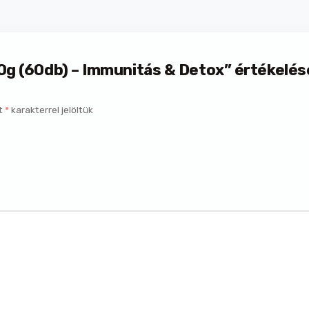
80g (60db) – Immunitás & Detox” értékelés
t
*
karakterrel jelöltük