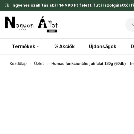
Skip
Ingyenes szállítás akár 14 990 Ft felett, futárszolgálattól 
to
content
Pro
sea
Termékek
% Akciók
Újdonságok
D
Kezdőlap
Üzlet
»
»
Humac funkcionális jutifalat 180g (60db) – 