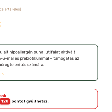
cs értékelés)
t
ulált hipoallergén puha jutifalat aktivált
-3-mal és prebiotikummal – támogatás az
éregtelenítés számára.
Ó
tok
128
pontot gyűjthetsz.