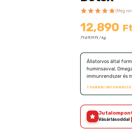
star
star
star
star
star
(Még nin
12,890
F
71 611,11 Ft / kg
Állatorvos által form
huminsavval, Omega
immunrendszer és m
TOVÁBBI INFORMÁCI
Jutalompon
Vásárlásoddal