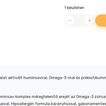
1 készleten
Humac
funkcionális
jutifalat
180g
(60db)
-
Immunitás
&
Detox
mennyiség
tifalat aktivált huminsavval, Omega-3-mal és prebiotik
uminsav‑komplex méregtelenítő erejét az Omega-3 zsírsa
val. Hipoallergén formula bárányhússal, gabonamentes,