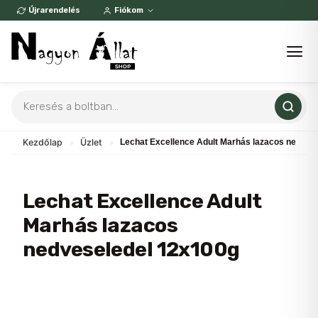
Skip
Újrarendelés
Fiókom
to
content
Products
search
Kezdőlap
»
Üzlet
»
Lechat Excellence Adult Marhás lazacos nedves
Lechat Excellence Adult
Marhás lazacos
nedveseledel 12x100g