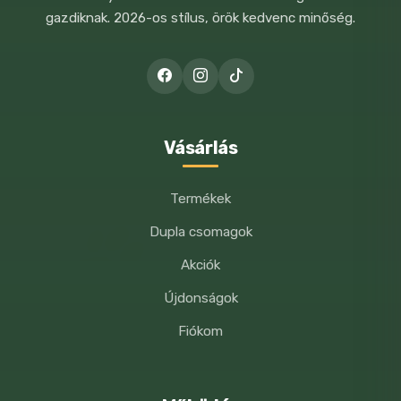
Etetési útmutató:
gazdiknak. 2026-os stílus, örök kedvenc minőség.
2-3 tasak naponta felnőtt macskák
A NEVEM, E-MAIL CÍMEM, ÉS
számára. Szobahőmérsékleten vagy
WEBOLDALCÍMEM MENTÉSE A
felmelegítve adható. Felbontás után
BÖNGÉSZŐBEN A KÖVETKEZŐ
HOZZÁSZÓLÁSOMHOZ.
hűtőszekrényben tárolandó. Mindig
Vásárlás
biztosítson friss vizet kedvencének!
Termékek
Dupla csomagok
Akciók
Újdonságok
Fiókom