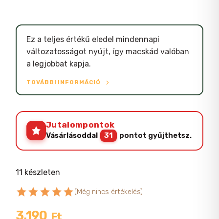
Ez a teljes értékű eledel mindennapi
változatosságot nyújt, így macskád valóban
a legjobbat kapja.
TOVÁBBI INFORMÁCIÓ
Jutalompontok
Vásárlásoddal
31
pontot gyűjthetsz.
11 készleten
star
star
star
star
star
(Még nincs értékelés)
3,190
Ft