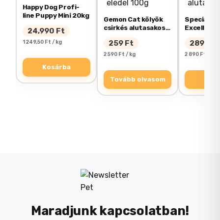
Happy Dog Profi-
line Puppy Mini 20kg
Gemon Cat kölyök
Special Do
Használat
: A doboztető eltávolítása
csirkés alutasakos
Excellenc
Az e-mail címet nem tesszük közzé.
A
24,990
Ft
után öntözze meg a doboz tartalmát
eledel 100g
tonhal alu
kötelező mezőket
*
karakterrel jelöltük
1 249,50 Ft / kg
259
Ft
289
Ft
100g
vízzel és tartsa nedvesen 4-5napig. A
2 590 Ft / kg
2 890 Ft / kg
A TE ÉRTÉKELÉSED
*
kikelt zöld növényeket innentől kedvence
Kosárba
fogyaszthatja. A macskák számára 4-5
Tovább olvasom
Kos
centiméteres szálhosszúság az ideális.
ÉRTÉKELÉSED
*
Tartalma
: vegyesfűmag/búza/árpa
vermikulit
Kiszerelés 75g
Maradjunk kapcsolatban!