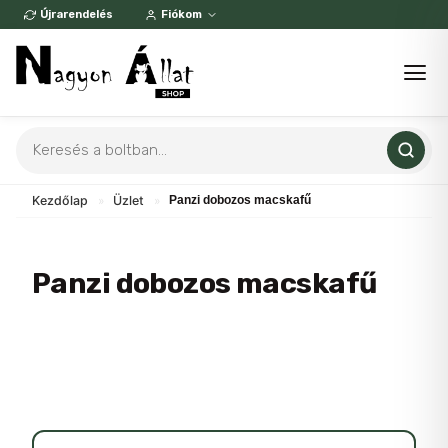
Skip
Újrarendelés
Fiókom
to
content
Products
search
Kezdőlap
»
Üzlet
»
Panzi dobozos macskafű
Panzi dobozos macskafű