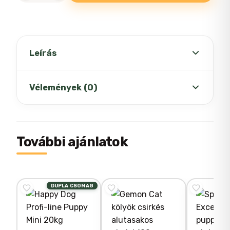
dobozos
macskafű
mennyiség
Leírás
PANZI Macskafű
– Ideális választás
Vélemények (0)
minden lakásban tartott cica számára.
A cicák számára elengedhetetlen a zöld
növény (fű vagy aprószálas zöld növény)
Még nincsenek értékelések.
További ajánlatok
rágásának biztosítása. A fű segíti
kedvence emésztésének megfelelő
működését. A Panzi macskafű rágásával
DUPLA CSOMAG
„Panzi dobozos
természetes módon támogatja kedvence
macskafű” értékelése
emésztését és természetes módon juttat
vitaminokat kedvencének.
elsőként