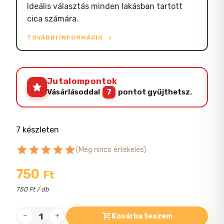
Ideális választás minden lakásban tartott
cica számára.
TOVÁBBI INFORMÁCIÓ
Jutalompontok
Vásárlásoddal
7
pontot gyűjthetsz.
7 készleten
star
star
star
star
star
(Még nincs értékelés)
750
Ft
750 Ft / db
Kosárba teszem
Panzi