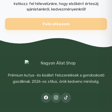
Iratkozz fel hírlevelünkre, hogy elsőként értesülj
ajánlatainkról, kedvezményeinkről!
NÉV
*
Feliratkozom
E-MAIL
*
Prémium kutya- és kisállat felszerelések a gondoskodó
gazdiknak. 2026-os stílus, örök kedvenc minőség.
A NEVEM, E-MAIL CÍMEM, ÉS
WEBOLDALCÍMEM MENTÉSE A
BÖNGÉSZŐBEN A KÖVETKEZŐ
HOZZÁSZÓLÁSOMHOZ.