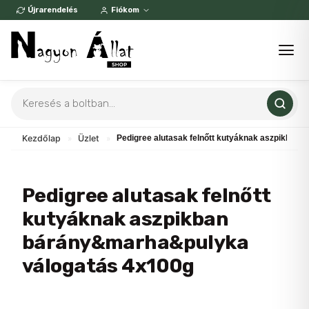
Skip
Újrarendelés
Fiókom
to
content
Products
search
Kezdőlap
»
Üzlet
»
Pedigree alutasak felnőtt kutyáknak aszpikban
Pedigree alutasak felnőtt
kutyáknak aszpikban
bárány&marha&pulyka
válogatás 4x100g