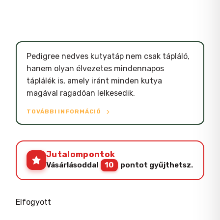
Pedigree nedves kutyatáp nem csak tápláló,
hanem olyan élvezetes mindennapos
táplálék is, amely iránt minden kutya
magával ragadóan lelkesedik.
TOVÁBBI INFORMÁCIÓ
Jutalompontok
Vásárlásoddal
10
pontot gyűjthetsz.
Elfogyott