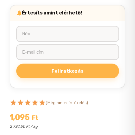
Értesíts amint elérhető!
star
star
star
star
star
(Még nincs értékelés)
1,095
Ft
2 737,50 Ft / kg