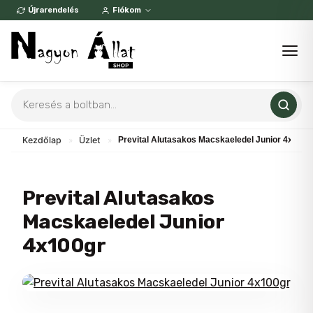
Skip
Újrarendelés
Fiókom
to
content
Products
search
Kezdőlap
»
Üzlet
»
Prevital Alutasakos Macskaeledel Junior 4x100g
Prevital Alutasakos
Macskaeledel Junior
4x100gr