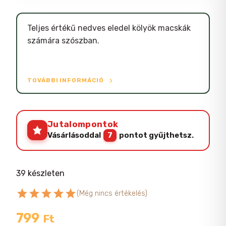
Teljes értékű nedves eledel kölyök macskák
számára szószban.
TOVÁBBI INFORMÁCIÓ
Jutalompontok
Vásárlásoddal
7
pontot gyűjthetsz.
39 készleten
star
star
star
star
star
(Még nincs értékelés)
799
Ft