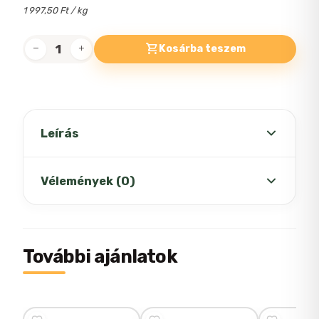
1 997,50 Ft / kg
Kosárba teszem
Prevital
Alutasakos
Macskaeledel
Junior
4x100gr
Leírás
mennyiség
A PreVital alutasakos eldel Junior egy
Vélemények (0)
teljes értékű eledel kölyök macskák
számára.
Etetési útmutató
:
Még nincsenek értékelések.
További ajánlatok
Egy átlagos méretű macska napi
szükséglete maximum 200-400 g, napi 2