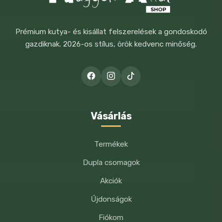
A NEVEM, E-MAIL CÍMEM, ÉS
WEBOLDALCÍMEM MENTÉSE A
BÖNGÉSZŐBEN A KÖVETKEZŐ
Prémium kutya- és kisállat felszerelések a gondoskodó
HOZZÁSZÓLÁSOMHOZ.
gazdiknak. 2026-os stílus, örök kedvenc minőség.
Vásárlás
Termékek
Dupla csomagok
Akciók
Újdonságok
Fiókom