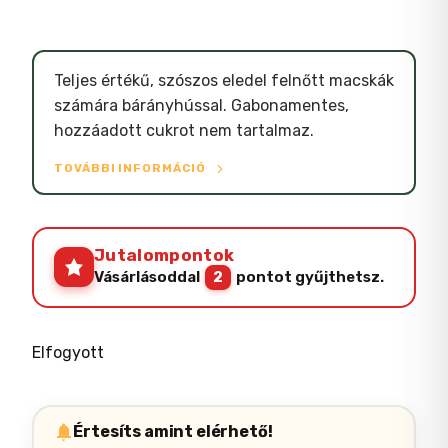
Teljes értékű, szószos eledel felnőtt macskák
számára bárányhússal. Gabonamentes,
hozzáadott cukrot nem tartalmaz.
TOVÁBBI INFORMÁCIÓ
Jutalompontok
Vásárlásoddal
2
pontot gyűjthetsz.
Elfogyott
Értesíts amint elérhető!