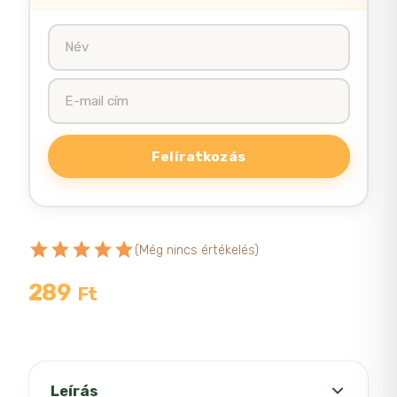
star
star
star
star
star
(Még nincs értékelés)
289
Ft
Leírás