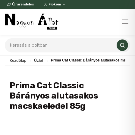
Skip
Újrarendelés
Fiókom
to
content
Products
search
Kezdőlap
»
Üzlet
»
Prima Cat Classic Bárányos alutasakos macska
Prima Cat Classic
Bárányos alutasakos
macskaeledel 85g