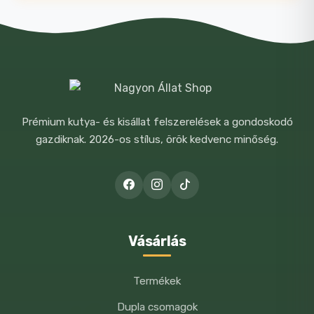
NÉV
*
E-MAIL
*
Prémium kutya- és kisállat felszerelések a gondoskodó
gazdiknak. 2026-os stílus, örök kedvenc minőség.
A NEVEM, E-MAIL CÍMEM, ÉS
WEBOLDALCÍMEM MENTÉSE A
BÖNGÉSZŐBEN A KÖVETKEZŐ
HOZZÁSZÓLÁSOMHOZ.
Vásárlás
Termékek
Dupla csomagok