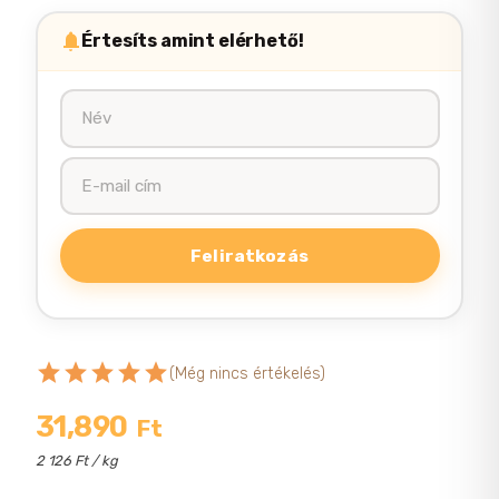
Értesíts amint elérhető!
star
star
star
star
star
(Még nincs értékelés)
31,890
Ft
2 126 Ft / kg