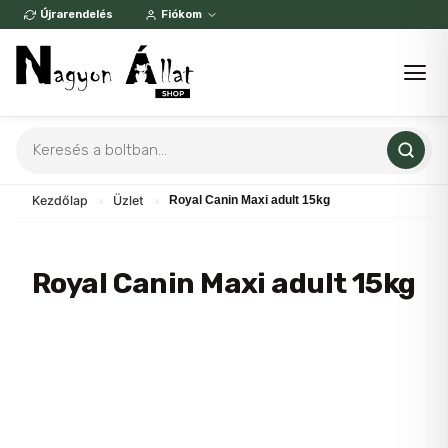
Skip
Újrarendelés
Fiókom
to
content
Products
search
Kezdőlap
»
Üzlet
»
Royal Canin Maxi adult 15kg
Royal Canin Maxi adult 15kg