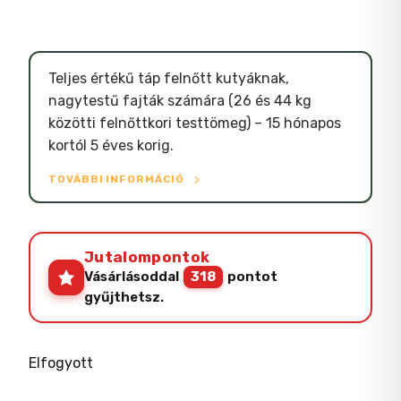
Teljes értékű táp felnőtt kutyáknak,
nagytestű fajták számára (26 és 44 kg
közötti felnőttkori testtömeg) – 15 hónapos
kortól 5 éves korig.
TOVÁBBI INFORMÁCIÓ
Jutalompontok
Vásárlásoddal
318
pontot
gyűjthetsz.
Elfogyott