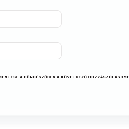
M MENTÉSE A BÖNGÉSZŐBEN A KÖVETKEZŐ HOZZÁSZÓLÁSOM