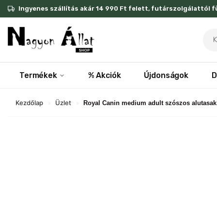
Skip
Ingyenes szállítás akár 14 990 Ft felett, futárszolgálattól 
to
content
Pro
sea
Termékek
% Akciók
Újdonságok
D
Kezdőlap
Üzlet
»
»
Royal Canin medium adult szószos alutasak