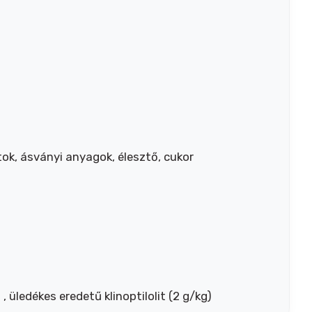
tok, ásványi anyagok, élesztő, cukor
 üledékes eredetű klinoptilolit (2 g/kg)