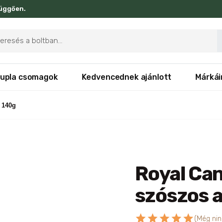
függően.
ducts
rch
upla csomagok
Kedvencednek ajánlott
Márkái
 140g
Royal Ca
szószos 
star
star
star
star
star
(Még nin