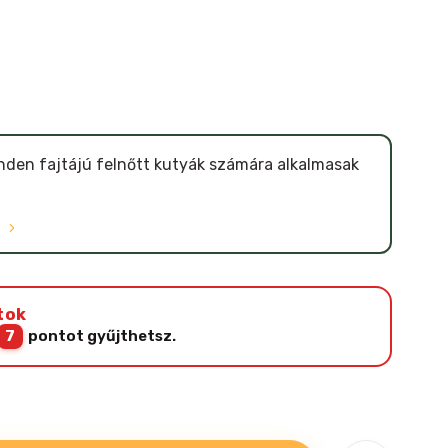
nden fajtájú felnőtt kutyák számára alkalmasak
Ó
tok
7
pontot gyűjthetsz.