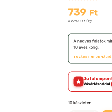
739
Ft
5 278,57 Ft / kg
A nedves falatok mi
10 éves korig.
TOVÁBBI INFORMÁCI
Jutalompon
Vásárlásoddal
10 készleten