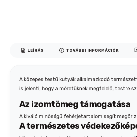
description
info
rev
LEÍRÁS
TOVÁBBI INFORMÁCIÓK
A közepes testű kutyák alkalmazkodó természette
is jelenti, hogy a méretüknek megfelelő, testre
Az izomtömeg támogatása
A kiváló minőségű fehérjetartalom segít megőri
A természetes védekezőkép