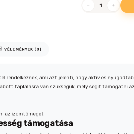
Royal
Canin
medium
adult
szószos
alutasak
iews
VÉLEMÉNYEK (0)
140g
mennyiség
l rendelkeznek, ami azt jelenti, hogy aktív és nyugodtab
 szabott táplálásra van szükségük, mely segít támogatni 
zni az izomtömeget
esség támogatása