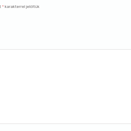
t
*
karakterrel jelöltük