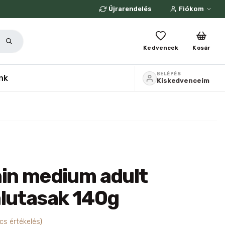
Újrarendelés
Fiókom
Kedvencek
Kosár
BELÉPÉS
nk
Kiskedvenceim
nin medium adult
alutasak 140g
cs értékelés)