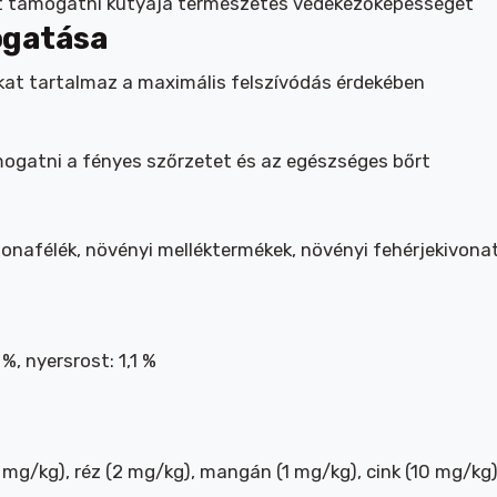
gít támogatni kutyája természetes védekezőképességét
ogatása
t tartalmaz a maximális felszívódás érdekében
mogatni a fényes szőrzetet és az egészséges bőrt
abonafélék, növényi melléktermékek, növényi fehérjekivona
 %, nyersrost: 1,1 %
mg/kg), réz (2 mg/kg), mangán (1 mg/kg), cink (10 mg/kg) ,