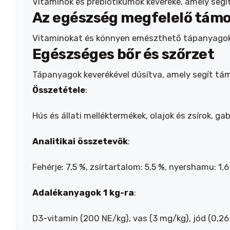
Vitaminok és prebiotikumok keveréke, amely se
Az egészség megfelelő tám
Vitaminokat és könnyen emészthető tápanyagoka
Egészséges bőr és szőrzet
Tápanyagok keverékével dúsítva, amely segít tá
Összetétele
:
Hús és állati melléktermékek, olajok és zsírok, g
Analitikai összetevők
:
Fehérje: 7,5 %, zsírtartalom: 5,5 %, nyershamu: 1,6
Adalékanyagok 1 kg-ra
:
D3-vitamin (200 NE/kg), vas (3 mg/kg), jód (0,26 