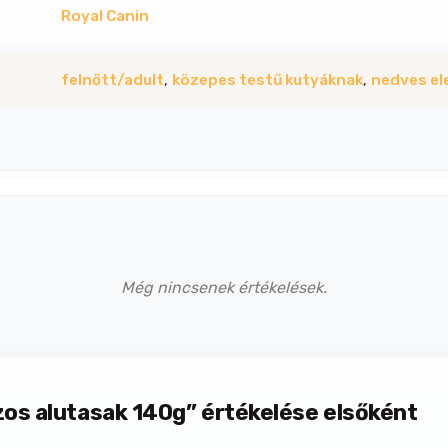
Royal Canin
felnőtt/adult
,
közepes testű kutyáknak
,
nedves el
Még nincsenek értékelések.
zos alutasak 140g” értékelése elsőként