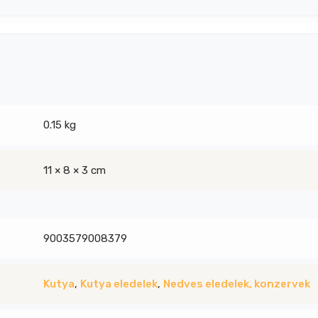
0.15 kg
11 × 8 × 3 cm
9003579008379
Kutya
,
Kutya eledelek
,
Nedves eledelek, konzervek