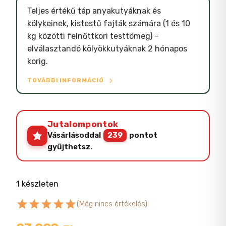
Teljes értékű táp anyakutyáknak és
kölykeinek, kistestű fajták számára (1 és 10
kg közötti felnőttkori testtömeg) –
elválasztandó kölyökkutyáknak 2 hónapos
korig.
TOVÁBBI INFORMÁCIÓ
Jutalompontok
Vásárlásoddal
239
pontot
gyűjthetsz.
1 készleten
star
star
star
star
star
(Még nincs értékelés)