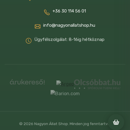
életmódjának való megfelelés érdekében.
Ez azt jelenti, hogy a ROYAL CANIN® Mini
+36 30 114 56 01
Starter Mother & Babydog tápot
info@nagyonallatshop.hu
fogyasztó kutya és kölykei egy teljes
értékű és kiegyensúlyozott tápot kapnak.
Ügyfélszolgálat: 8-16ig hétköznap
Összetétel:
Dehidratált baromfifehérje, rizs, állati
zsiradékok, növényi fehérje kivonat*,
kukorica, cukorrépapép, hidrolizált állati
fehérjék, ásványi sók, halolaj, szójaolaj,
frukto-oligoszacharidok, élesztő-
hidrolizátum (mannán-oligoszacharidok
forrása), zsírsav-só, élesztő kivonat
(béta-glükánok forrása), bársonyvirág
© 2026 Nagyon Állat Shop. Minden jog fenntartva.
kivonat (lutein forrás).