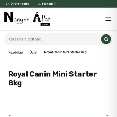
Skip
Újrarendelés
Fiókom
to
content
Products
search
Kezdőlap
»
Üzlet
»
Royal Canin Mini Starter 8kg
Royal Canin Mini Starter
8kg