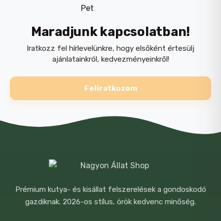
Maradjunk kapcsolatban!
Iratkozz fel hírlevelünkre, hogy elsőként értesülj
ajánlatainkról, kedvezményeinkről!
Feliratkozom
NÉV
*
E-MAIL
*
Prémium kutya- és kisállat felszerelések a gondoskodó
gazdiknak. 2026-os stílus, örök kedvenc minőség.
A NEVEM, E-MAIL CÍMEM, ÉS