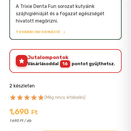
A Trixie Denta Fun sorozat kutyáink
szájhigiéniáját és a fogazat egészségét
hivatott megőrizni.
TOVÁBBI INFORMÁCIÓ
Jutalompontok
Vásárlásoddal
16
pontot gyűjthetsz.
2 készleten
star
star
star
star
star
(Még nincs értékelés)
1,690
Ft
1 690 Ft / db