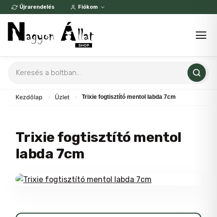
Skip
Újrarendelés
Fiókom
to
content
Products
search
Kezdőlap
»
Üzlet
»
Trixie fogtisztító mentol labda 7cm
Trixie fogtisztító mentol
labda 7cm