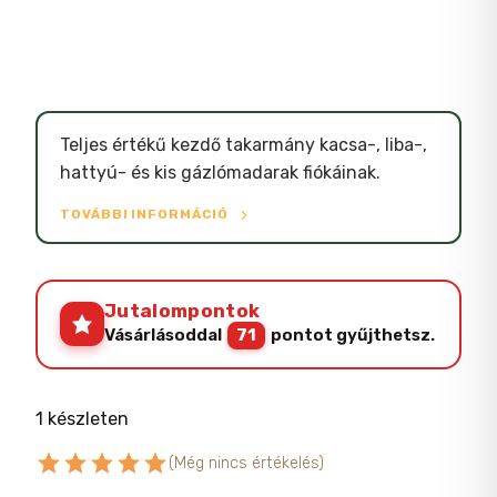
Teljes értékű kezdő takarmány kacsa-, liba-,
hattyú- és kis gázlómadarak fiókáinak.
TOVÁBBI INFORMÁCIÓ
Jutalompontok
Vásárlásoddal
71
pontot gyűjthetsz.
1 készleten
star
star
star
star
star
(Még nincs értékelés)