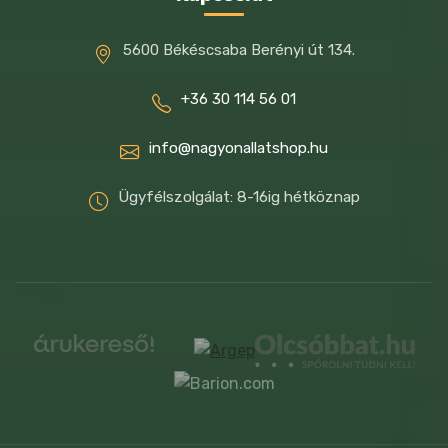
propil-gallát 15 mg, E321 butil-hidroxi-
5600 Békéscsaba Berényi út 134.
toluol (BHT) 115 mg, 1 g562 szepiolit 11 mg,
1a330 citromsav 19 mg, 1k284
+36 30 114 56 01
ammónium-propionát 975 mg, 1m558i
info@nagyonallatshop.hu
bentonit 750 mg
Ügyfélszolgálat: 8-16ig hétköznap