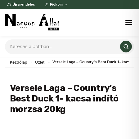
Skip
Újrarendelés
Fiókom
to
content
Products
search
Kezdőlap
»
Üzlet
»
Versele Laga – Country’s Best Duck 1- kacsa in
Versele Laga – Country’s
Best Duck 1- kacsa indító
morzsa 20kg