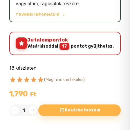
vagy alom, rágcsálók részére.
TOVÁBBI INFORMÁCIÓ
Jutalompontok
Vásárlásoddal
17
pontot gyűjthetsz.
18 készleten
star
star
star
star
star
(Még nincs értékelés)
1,790
Ft
Kosárba teszem
Vitapol
széna
800g