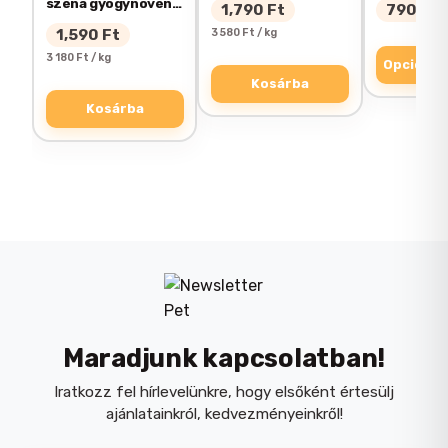
széna gyógynövény
1,790
Ft
790
Ft
A
500g
Összetétel:
1,590
Ft
3 580 Ft / kg
A TE ÉRTÉKELÉSED
*
változato
3 180 Ft / kg
Opciók v
a
98% széna, 2% lágyszárú növények
Kosárba
termékol
Kosárba
választh
ÉRTÉKELÉSED
*
ki
Maradjunk kapcsolatban!
Iratkozz fel hírlevelünkre, hogy elsőként értesülj
ajánlatainkról, kedvezményeinkről!
NÉV
*