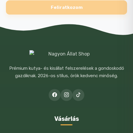
Feliratkozom
E-MAIL
*
Prémium kutya- és kisállat felszerelések a gondoskodó
A NEVEM, E-MAIL CÍMEM, ÉS
gazdiknak. 2026-os stílus, örök kedvenc minőség.
WEBOLDALCÍMEM MENTÉSE A
BÖNGÉSZŐBEN A KÖVETKEZŐ
HOZZÁSZÓLÁSOMHOZ.
Vásárlás