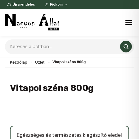
Skip
Újrarendelés
Fiókom
to
content
Products
search
Kezdőlap
»
Üzlet
»
Vitapol széna 800g
Vitapol széna 800g
Egészséges és természetes kiegészítő eledel