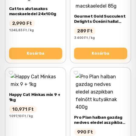
Cattos alutasakos
macskaeledel 24x100g
Gourmet Gold Succulent
Delights Óceáni hallal
2,990
Ft
nedves macskaeledel
1 245,83 Ft / kg
289
Ft
85g
3 400 Ft / kg
Kosárba
Kosárba
Happy Cat Minkas mix 9 +
1kg
10,971
Ft
1 097,10 Ft / kg
Pro Plan halban gazdag
nedves eledel aszpikban
felnőtt kutyáknak 400g
990
Ft