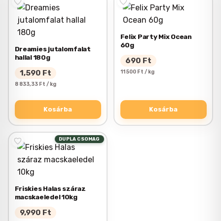
Felix Party Mix Ocean
60g
Dreamies jutalomfalat
hallal 180g
690
Ft
1,590
Ft
11 500 Ft / kg
8 833,33 Ft / kg
Kosárba
Kosárba
DUPLA CSOMAG
Friskies Halas száraz
macskaeledel 10kg
9,990
Ft