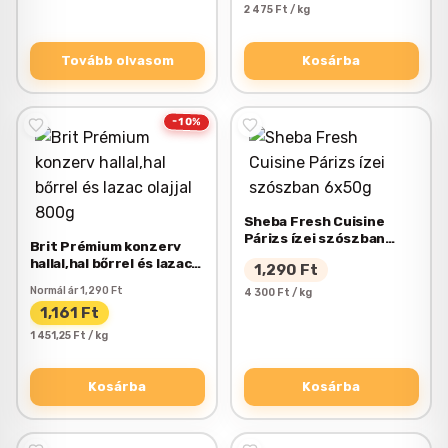
2 475 Ft / kg
Tovább olvasom
Kosárba
-10%
Sheba Fresh Cuisine
Párizs ízei szószban
Brit Prémium konzerv
6x50g
hallal,hal bőrrel és lazac
1,290
Ft
olajjal 800g
Normál ár
1,290
Ft
4 300 Ft / kg
1,161
Ft
1 451,25 Ft / kg
Kosárba
Kosárba