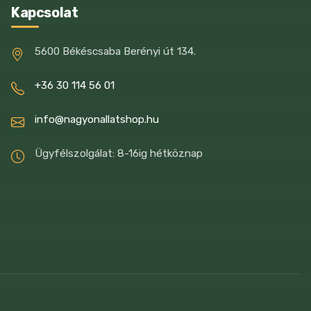
Kapcsolat
5600 Békéscsaba Berényi út 134.
+36 30 114 56 01
info@nagyonallatshop.hu
Ügyfélszolgálat: 8-16ig hétköznap