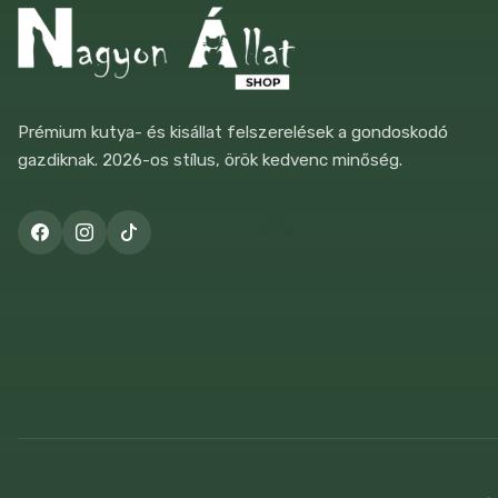
Citycat
3
Combotec
5
Prémium kutya- és kisállat felszerelések a gondoskodó
Csinieb
14
gazdiknak. 2026-os stílus, örök kedvenc minőség.
Darling
1
Dentalife
2
Dog Chow
1
Dog Rocks
1
Dog Vital
7
Dokas
39