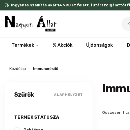
Skip
Ingyenes szállítás akár 14 990 Ft felett, futárszolgálattól 
to
content
Pro
sea
Termékek
% Akciók
Újdonságok
D
Kezdőlap
»
Immunerősítő
Immu
Szűrők
ALAPHELYZET
Összesen 1 ta
TERMÉK STÁTUSZA