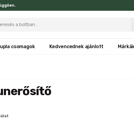
függően.
ducts
rch
upla csomagok
Kedvencednek ajánlott
Márkái
nerősítő
lálat