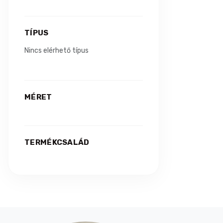
Béres
2
TÍPUS
Bio-Lio
3
Nincs elérhető típus
Biogance
16
Biokat's
5
MÉRET
Biovet
2
Bobi
1
TERMÉKCSALÁD
Bolfo
1
Brit
73
Bunny Yummy
9