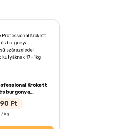
rofessional Krokett
és burgonya
sű szárazeledel
990
Ft
 kutyáknak 17+1kg
 / kg