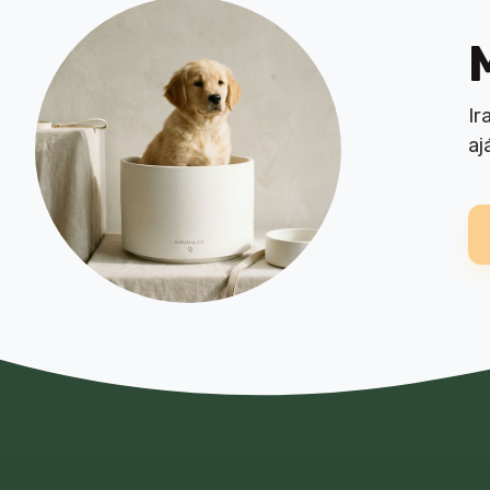
C-11
1
Camon
21
Ir
Canishiled
2
aj
Carnilove
7
Cat chow
5
Cat's Way
4
Cattos
1
Chewllagen
6
Christopherus
4