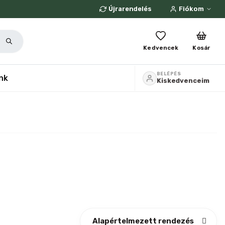
Újrarendelés
Fiókom
Kedvencek
Kosár
BELÉPÉS
nk
Kiskedvenceim
Alapértelmezett rendezés