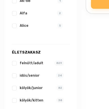
AK-68
1
Alfa
2
Alice
5
AniBent
4
Animonda
17
ÉLETSZAKASZ
April & June
felnőtt/adult
20
829
Arthrodyl
idős/senior
1
24
Atkatox
kölyök/junior
1
82
Beaphar
kölyök/kitten
55
38