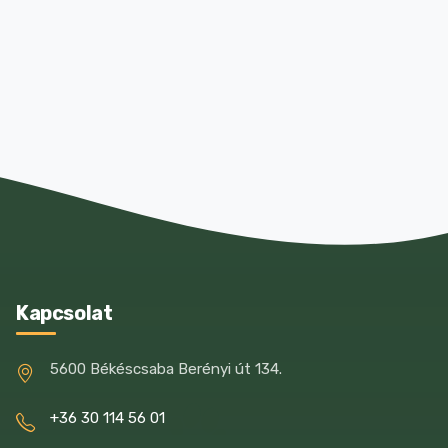
Kapcsolat
5600 Békéscsaba Berényi út 134.
+36 30 114 56 01