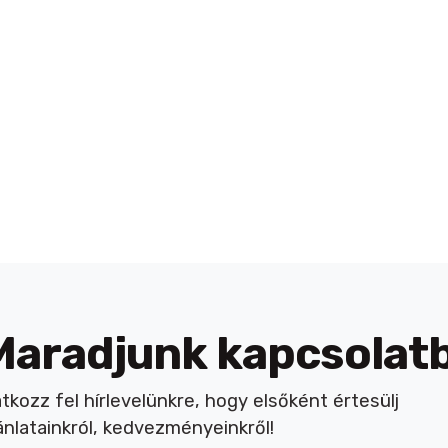
Maradjunk kapcsolat
atkozz fel hírlevelünkre, hogy elsőként értesülj
ánlatainkról, kedvezményeinkről!