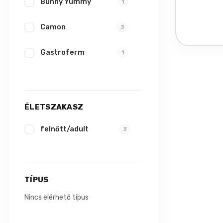
Bunny Yummy
1
Camon
3
Gastroferm
1
Record
2
Trixie
24
ÉLETSZAKASZ
Versele Laga
felnőtt/adult
1
3
Vitapol
6
TÍPUS
Nincs elérhető típus