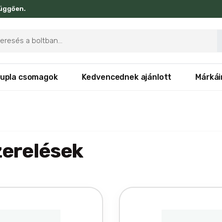
függően.
ducts
rch
upla csomagok
Kedvencednek ajánlott
Márkái
zerelések