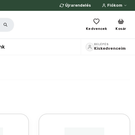
Újrarendelés
Fiókom
Kedvencek
Kosár
BELÉPÉS
nk
Kiskedvenceim