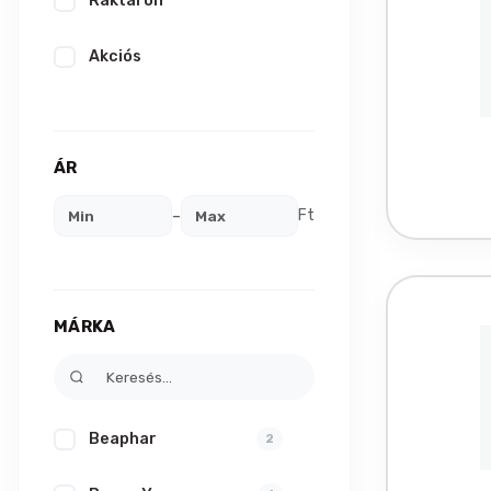
Raktáron
Akciós
ÁR
-
Ft
MÁRKA
Beaphar
2