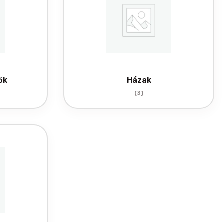
ők
Házak
(3)