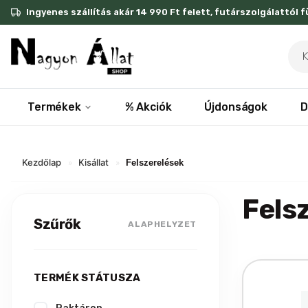
Skip
Ingyenes szállítás akár 14 990 Ft felett, futárszolgálattól 
to
content
Pro
sea
Termékek
% Akciók
Újdonságok
D
Kezdőlap
Kisállat
»
»
Felszerelések
Fels
Szűrők
ALAPHELYZET
TERMÉK STÁTUSZA