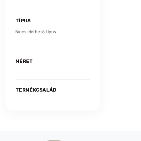
Cat chow
5
TÍPUS
Cat's Way
4
Nincs elérhető típus
Cattos
1
Citycat
3
MÉRET
Combotec
1
Csinieb
14
TERMÉKCSALÁD
Dokas
11
Dreamies
11
Eminent
11