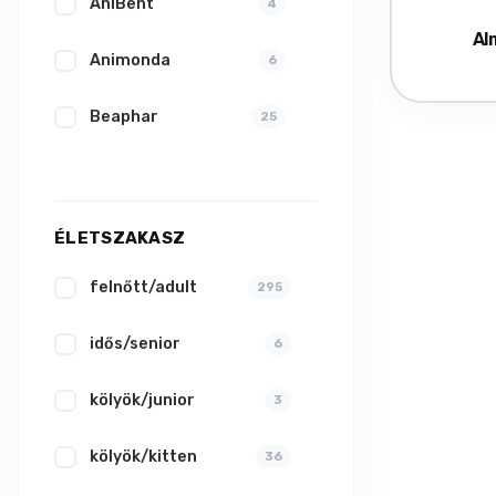
AniBent
4
Al
Animonda
6
Beaphar
25
Bio-Lio
1
Biogance
7
ÉLETSZAKASZ
Biokat's
felnőtt/adult
5
295
Bolfo
idős/senior
1
6
Brit
kölyök/junior
16
3
Camon
kölyök/kitten
17
36