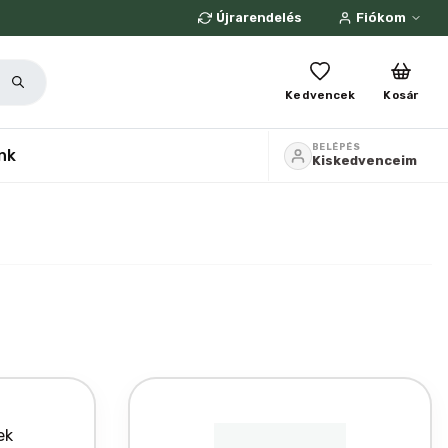
Újrarendelés
Fiókom
Kedvencek
Kosár
BELÉPÉS
nk
Kiskedvenceim