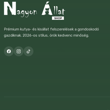
Fürree
1
Gastroferm
1
Gemon
10
Prémium kutya- és kisállat felszerelések a gondoskodó
gazdiknak. 2026-os stílus, örök kedvenc minőség.
Gheda Chat&Chat
4
Gimborn GimCat
6
Gourmet
24
Gourmet Perle
4
Happy Cat
13
Humac
1