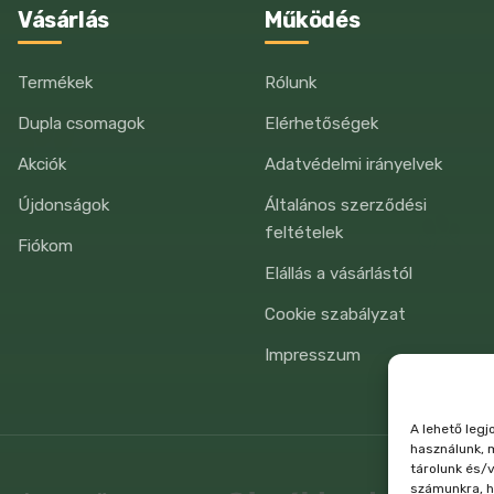
Vásárlás
Működés
Termékek
Rólunk
Dupla csomagok
Elérhetőségek
Akciók
Adatvédelmi irányelvek
Újdonságok
Általános szerződési
feltételek
Fiókom
Elállás a vásárlástól
Cookie szabályzat
Impresszum
A lehető leg
használunk, 
tárolunk és/v
számunkra, h