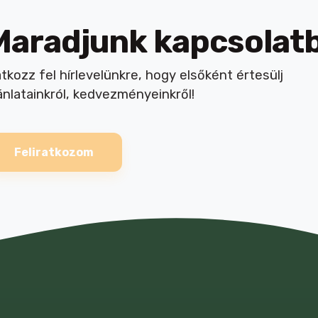
Maradjunk kapcsolat
atkozz fel hírlevelünkre, hogy elsőként értesülj
ánlatainkról, kedvezményeinkről!
Feliratkozom