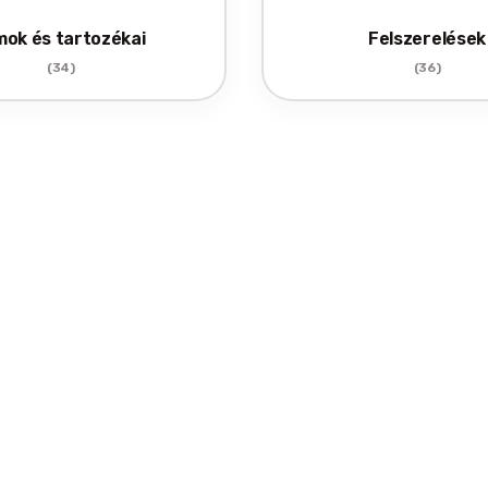
mok és tartozékai
Felszerelések
(34)
(36)