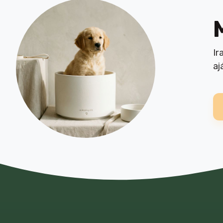
Eminent High
7
Premium
Eminent Selection
3
Ir
aj
Felix
32
Ferdocat
1
Fitactive
1
Foresto
1
Friskies
13
Frontline
1