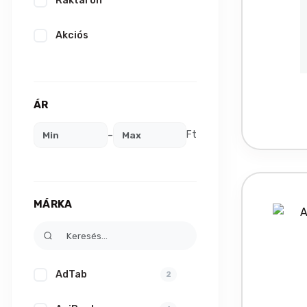
Raktáron
Akciós
ÁR
-
Ft
MÁRKA
AdTab
2