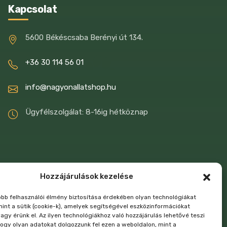
Kapcsolat
5600 Békéscsaba Berényi út 134.
+36 30 114 56 01
info@nagyonallatshop.hu
Ügyfélszolgálat: 8-16ig hétköznap
Hozzájárulások kezelése
jobb felhasználói élmény biztosítása érdekében olyan technológiákat
mint a sütik (cookie-k), amelyek segítségével eszközinformációkat
agy érünk el. Az ilyen technológiákhoz való hozzájárulás lehetővé teszi
ogy olyan adatokat dolgozzunk fel ezen a weboldalon, mint a