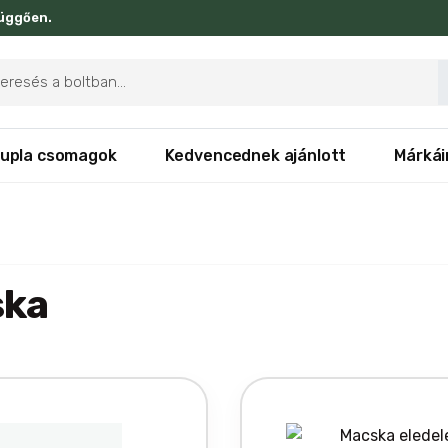
függően.
ducts
rch
upla csomagok
Kedvencednek ajánlott
Márkái
ska