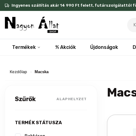
Skip
Ingyenes szállítás akár 14 990 Ft felett, futárszolgálattól 
to
content
Pro
sea
Termékek
% Akciók
Újdonságok
D
Kezdőlap
»
Macska
Mac
Szűrők
ALAPHELYZET
TERMÉK STÁTUSZA