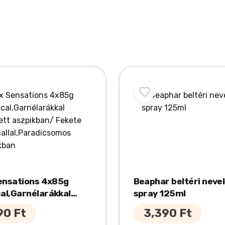
Sensations 4x85g
Beaphar beltéri neve
al,Garnélarákkal
spray 125ml
ett aszpikban/ Fekete
90
Ft
3,390
Ft
llal,Paradicsomos