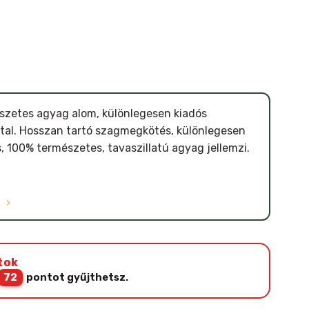
észetes agyag alom, különlegesen kiadós
attal. Hosszan tartó szagmegkötés, különlegesen
 100% természetes, tavaszillatú agyag jellemzi.
Ó
tok
72
pontot gyűjthetsz.