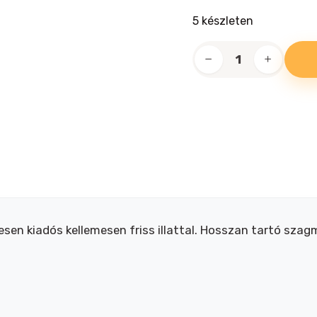
5 készleten
Biokat's
bianco
fresh
alom
10kg
mennyiség
esen kiadós kellemesen friss illattal. Hosszan tartó sz