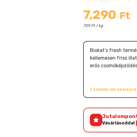
7,290
Ft
729 Ft / kg
Biokat’s fresh term
kellemesen friss ill
erős csomóképződés,
TOVÁBBI INFORMÁCI
Jutalompon
Vásárlásoddal