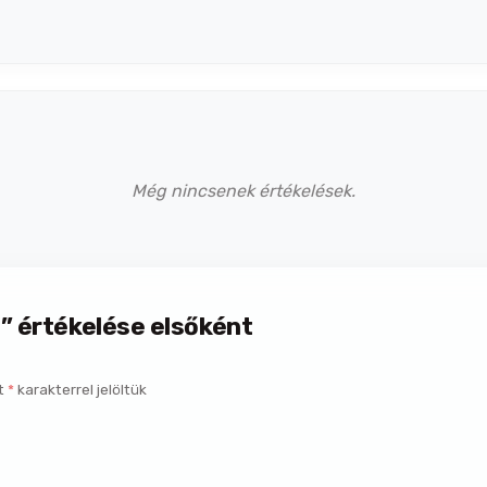
Még nincsenek értékelések.
g” értékelése elsőként
t
*
karakterrel jelöltük