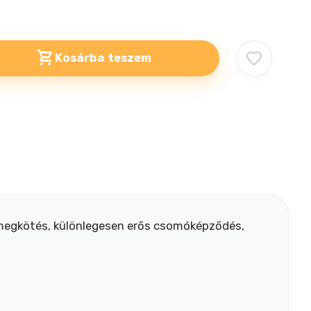
Kosárba teszem
agmegkötés, különlegesen erős csomóképződés,