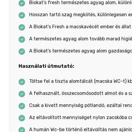
Biokat’s fresh természetes agyag alom, különle
Hosszan tartó szag megkötés, különlegesen er
A Biokat’s Fresh a macskavécét ember és állat 
A természetes agyag alom tovább marad higién
A Biokat’s természetes agyag alom gazdaságo
Használati útmutató:
Töltse fel a tiszta alomtálcát (macska WC-t) k
A felhasznált, összecsomósodott almot és a szi
Csak a kivett mennyiség pótlandó, ezáltal ren
Az eltávolított mennyiséget nylon zacskóba c
A humán Wc-be történő eltávolítás nem ajánlo