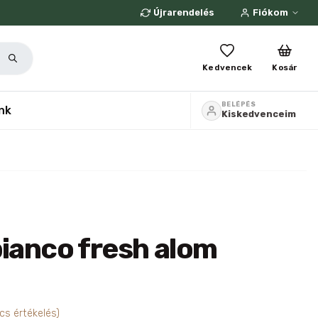
Újrarendelés
Fiókom
Kedvencek
Kosár
BELÉPÉS
nk
Kiskedvenceim
bianco fresh alom
cs értékelés)