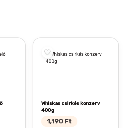
lő
Whiskas csirkés konzerv
400g
1,190
Ft