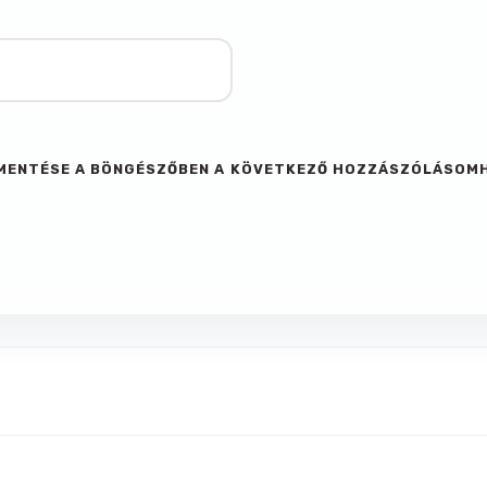
M MENTÉSE A BÖNGÉSZŐBEN A KÖVETKEZŐ HOZZÁSZÓLÁSOM