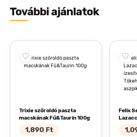
További ajánlatok
Trixie szőroldó paszta
Felix 
macskának Fű&Taurin 100g
Lazacc
ízesít
1,890
Ft
1,0
Tőkeha