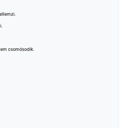
llemzi.
i.
nem csomósodik.