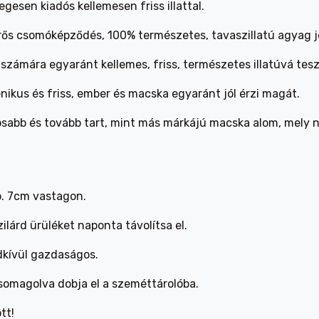
gesen kiadós kellemesen friss illattal.
ős csomóképződés, 100% természetes, tavaszillatú agyag je
számára egyaránt kellemes, friss, természetes illatúvá tesz
ikus és friss, ember és macska egyaránt jól érzi magát.
sabb és tovább tart, mint más márkájú macska alom, mely 
b. 7cm vastagon.
lárd ürüléket naponta távolítsa el.
dkívül gazdaságos.
somagolva dobja el a szeméttárolóba.
tt!