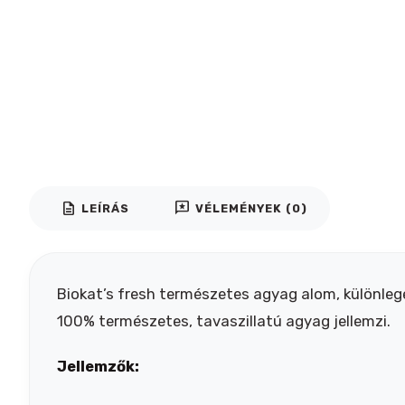
description
reviews
LEÍRÁS
VÉLEMÉNYEK (0)
Biokat’s fresh természetes agyag alom, különleg
100% természetes, tavaszillatú agyag jellemzi.
Jellemzők: