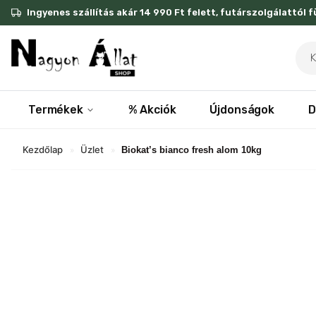
Skip
Ingyenes szállítás akár 14 990 Ft felett, futárszolgálattól 
to
content
Pro
sea
Termékek
% Akciók
Újdonságok
D
Kezdőlap
Üzlet
»
»
Biokat’s bianco fresh alom 10kg