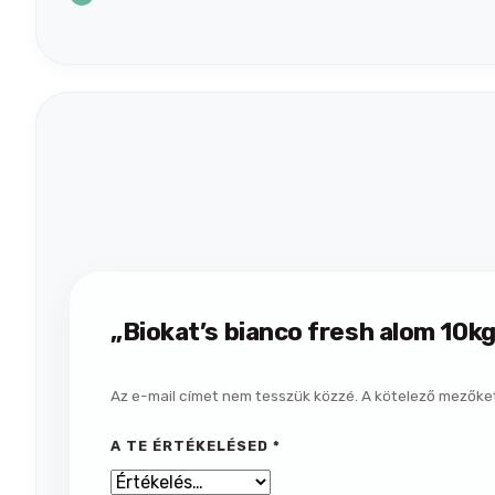
„Biokat’s bianco fresh alom 10k
Az e-mail címet nem tesszük közzé.
A kötelező mezőke
A TE ÉRTÉKELÉSED
*