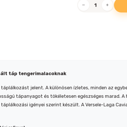
Complete
tengerimalac
1,75kg
+
répás
crock
ajándék
mennyiség
ált táp tengerimalacoknak
lálkozást jelent. A különösen ízletes, minden az egyben
ságú tápanyagot és tökéletesen egészséges marad. A ho
 táplálkozási igényei szerint készült. A Versele-Laga Ca