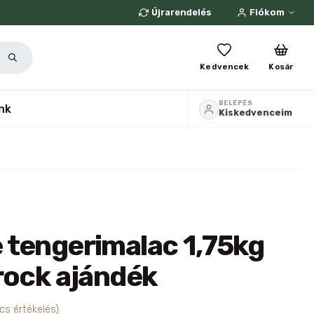
Újrarendelés
Fiókom
Kedvencek
Kosár
BELÉPÉS
nk
Kiskedvenceim
 tengerimalac 1,75kg
rock ajándék
cs értékelés)