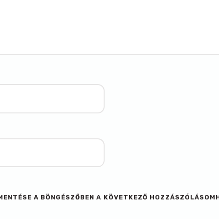
M MENTÉSE A BÖNGÉSZŐBEN A KÖVETKEZŐ HOZZÁSZÓLÁSOM