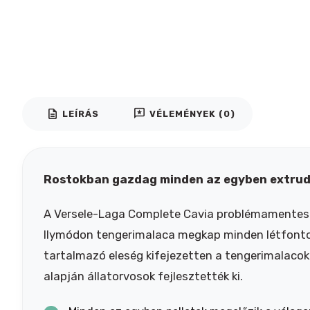
description
reviews
LEÍRÁS
VÉLEMÉNYEK (0)
Rostokban gazdag minden az egyben extrud
A Versele-Laga Complete Cavia problémamentes táp
Ilymódon tengerimalaca megkap minden létfontos
tartalmazó eleség kifejezetten a tengerimalacok
alapján állatorvosok fejlesztették ki.