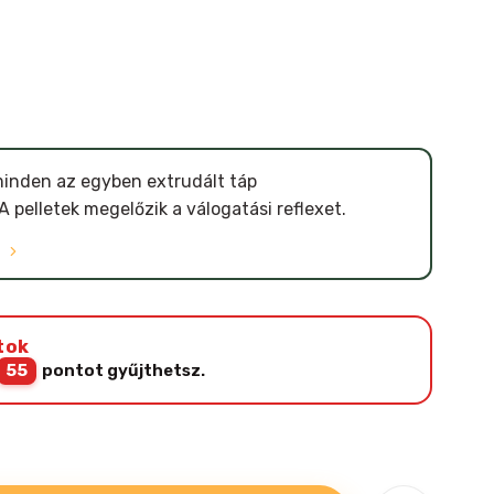
inden az egyben extrudált táp
 pelletek megelőzik a válogatási reflexet.
Ó
tok
55
pontot gyűjthetsz.