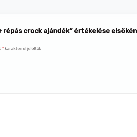
 répás crock ajándék” értékelése elsőkén
t
*
karakterrel jelöltük