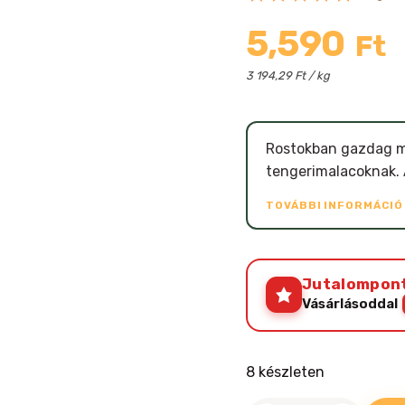
5,590
Ft
3 194,29 Ft / kg
Rostokban gazdag m
tengerimalacoknak. A
TOVÁBBI INFORMÁCI
Jutalompon
Vásárlásoddal
8 készleten