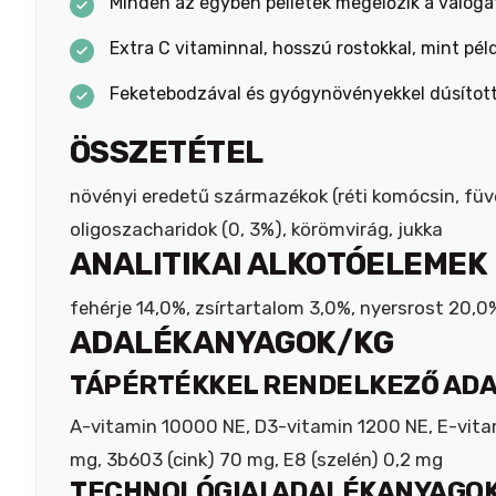
Minden az egyben pelletek megelőzik a válogat
Extra C vitaminnal, hosszú rostokkal, mint pé
Feketebodzával és gyógynövényekkel dúsított a
ÖSSZETÉTEL
növényi eredetű származékok (réti komócsin, fü
oligoszacharidok (0, 3%), körömvirág, jukka
ANALITIKAI ALKOTÓELEMEK
fehérje 14,0%, zsírtartalom 3,0%, nyersrost 20,
ADALÉKANYAGOK/KG
TÁPÉRTÉKKEL RENDELKEZŐ AD
A-vitamin 10000 NE, D3-vitamin 1200 NE, E-vita
mg, 3b603 (cink) 70 mg, E8 (szelén) 0,2 mg
TECHNOLÓGIAI ADALÉKANYAGO