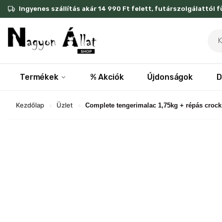
Skip
Ingyenes szállítás akár 14 990 Ft felett, futárszolgálattól 
to
content
Pro
sea
Termékek
% Akciók
Újdonságok
D
Kezdőlap
Üzlet
»
»
Complete tengerimalac 1,75kg + répás crock