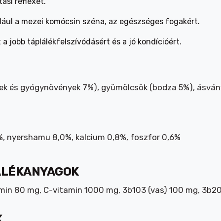
ási reflexet.
ldául a mezei komócsin széna, az egészséges fogakért.
 jobb táplálékfelszívódásért és a jó kondícióért.
vek és gyógynövények 7%), gyümölcsök (bodza 5%), ásván
0%, nyershamu 8,0%, kalcium 0,8%, foszfor 0,6%
ALÉKANYAGOK
min 80 mg, C-vitamin 1000 mg, 3b103 (vas) 100 mg, 3b202
K