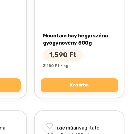
Mountain hay hegyi széna
gyógynövény 500g
1,590
Ft
3 180 Ft / kg
Kosárba