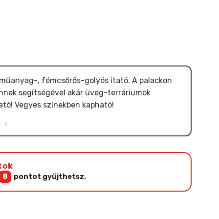
 műanyag-, fémcsőrős-golyós itató. A palackon
, ennek segítségével akár üveg-terráriumok
ató! Vegyes színekben kapható!
Ó
tok
8
pontot gyűjthetsz.