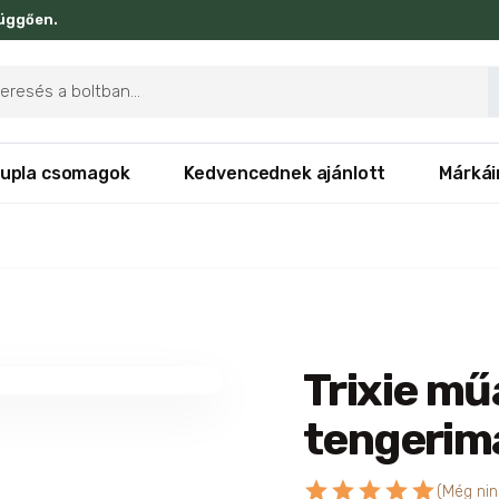
függően.
ducts
rch
upla csomagok
Kedvencednek ajánlott
Márkái
Trixie mű
tengerim
star
star
star
star
star
(Még nin