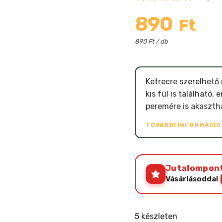
890
Ft
890 Ft / db
Ketrecre szerelhető
kis fül is található
peremére is akaszth
TOVÁBBI INFORMÁCI
Jutalompon
Vásárlásoddal
5 készleten