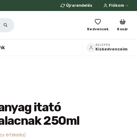
Újrarendelés
Fiókom
Kedvencek
Kosár
BELÉPÉS
nk
Kiskedvenceim
anyag itató
alacnak 250ml
cs értékelés)