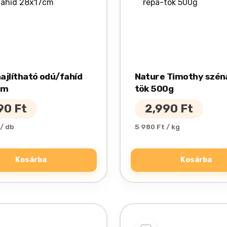
hajlítható odú/fahíd
Nature Timothy szén
cm
tök 500g
490
Ft
2,990
Ft
 / db
5 980 Ft / kg
Kosárba
Kosárba