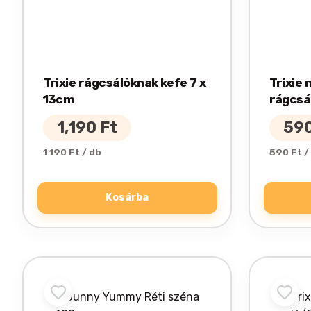
Trixie rágcsálóknak kefe 7 x
Trixie
13cm
rágcsá
1,190
Ft
59
1 190 Ft / db
590 Ft /
Kosárba