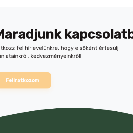
Maradjunk kapcsolat
atkozz fel hírlevelünkre, hogy elsőként értesülj
ánlatainkról, kedvezményeinkről!
Feliratkozom