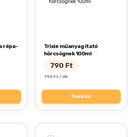
a répa-
Trixie műanyag itató
hörcsögnek 100ml
790
Ft
790 Ft / db
Kosárba