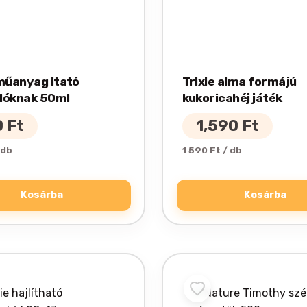
 műanyag itató
Trixie alma formájú
lóknak 50ml
kukoricahéj játék
0
Ft
1,590
Ft
 db
1 590 Ft / db
Kosárba
Kosárba