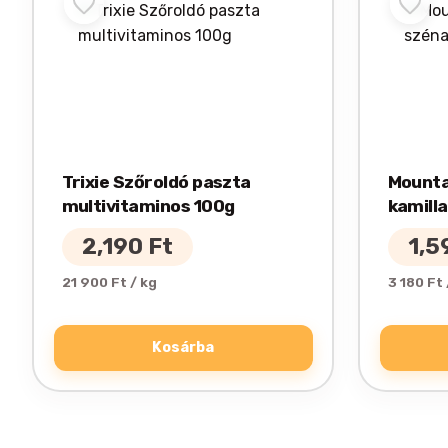
Trixie Szőroldó paszta
Mounta
multivitaminos 100g
kamill
2,190
Ft
1,5
21 900 Ft / kg
3 180 Ft 
Kosárba