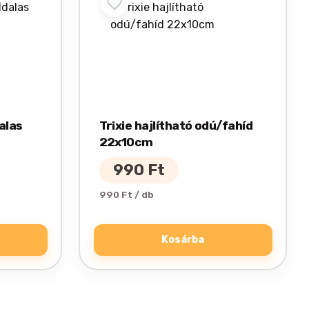
alas
Trixie hajlítható odú/fahíd
22x10cm
990
Ft
990 Ft / db
Kosárba