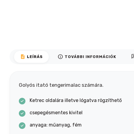
description
info
rev
LEÍRÁS
TOVÁBBI INFORMÁCIÓK
Golyós itató tengerimalac számára.
Ketrec oldalára illetve lógatva rögzíthető
csepegésmentes kivitel
anyaga: műanyag, fém