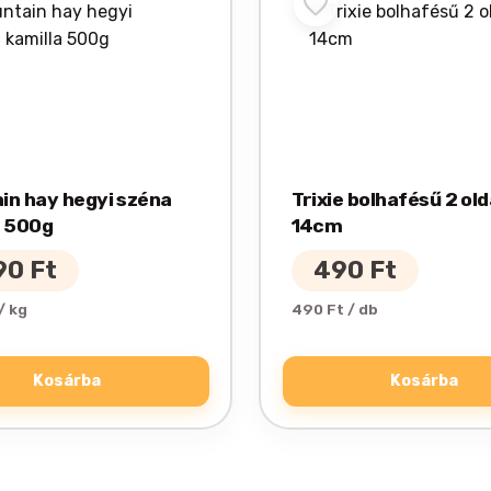
in hay hegyi széna
Trixie bolhafésű 2 old
a 500g
14cm
90
Ft
490
Ft
/ kg
490 Ft / db
Kosárba
Kosárba