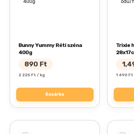
Bunny Yummy Réti széna
Trixie 
400g
28x17
890
Ft
1,
2 225 Ft / kg
1 490 Ft
Kosárba