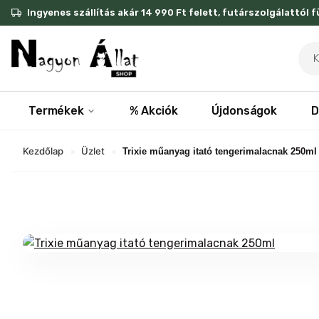
Skip
Ingyenes szállítás akár 14 990 Ft felett, futárszolgálattól 
to
content
Pro
sea
Termékek
% Akciók
Újdonságok
D
Kezdőlap
Üzlet
»
»
Trixie műanyag itató tengerimalacnak 250ml