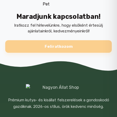
használható.
Összetétel
Maradjunk kapcsolatban!
növényi eredetű származékok
Iratkozz fel hírlevelünkre, hogy elsőként értesülj
ajánlatainkról, kedvezményeinkről!
gabonafélék
NÉV
*
zöldségek
Feliratkozom
növényi fehérjekivonatok
magvak
E-MAIL
*
ásványi anyagok
olajok és zsírok
frukto-oligoszacharidok
Prémium kutya- és kisállat felszerelések a gondoskodó
A NEVEM, E-MAIL CÍMEM, ÉS
algák
gazdiknak. 2026-os stílus, örök kedvenc minőség.
WEBOLDALCÍMEM MENTÉSE A
BÖNGÉSZŐBEN A KÖVETKEZŐ