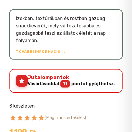
Ízekben, textúrákban és rostban gazdag
snackkeverék, mely változatosabbá és
gazdagabbá teszi az állatok életét a nap
folyamán.
TOVÁBBI INFORMÁCIÓ
Jutalompontok
Vásárlásoddal
11
pontot gyűjthetsz.
3 készleten
star
star
star
star
star
(Még nincs értékelés)
1,190