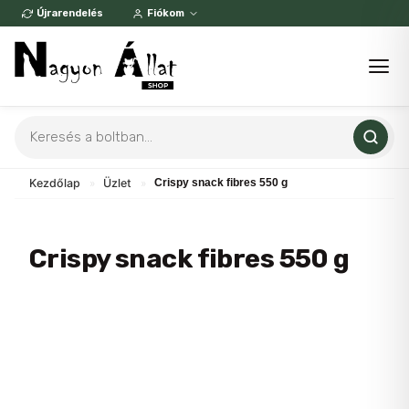
Skip
Újrarendelés
Fiókom
to
content
Products
search
Kezdőlap
»
Üzlet
»
Crispy snack fibres 550 g
Crispy snack fibres 550 g