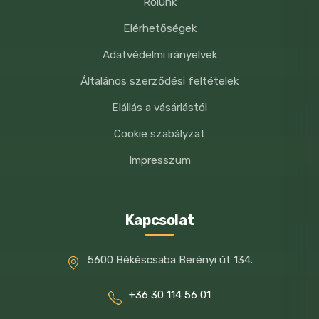
Rólunk
3a672a A-vitamin 4150 NE
Elérhetőségek
3a671 D3-vitamin 500 NE
Adatvédelmi irányelvek
E-vitamin 33 mg
Általános szerződési feltételek
3b103 (vas) 42 mg
Elállás a vásárlástól
3b202 (jód) 0,8 mg
Cookie szabályzat
3b405 (réz) 4,2 mg
Impresszum
3b502 (mangán) 31 mg
Kapcsolat
3b603 (cink) 29 mg
3b801 (szelén) 0,08 mg
5600 Békéscsaba Berényi út 134.
Technológiai adalékanyagok
+36 30 114 56 01
antioxidánsok