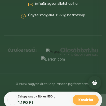
info@nagyonallatshop.hu
tartósítószerek
Ügyfélszolgálat: 8-16ig hétköznap
kötőanyagok: 1g562 (szepiolit) 77 mg
© 2026 Nagyon Állat Shop. Minden jog fenntartva.
Weboldalt fejlesztette
Crispy snack fibres 550 g
Kosárba
1,190
Ft