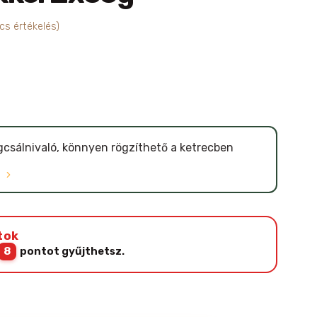
cs értékelés)
csálnivaló, könnyen rögzíthető a ketrecben
Ó
tok
8
pontot gyűjthetsz.