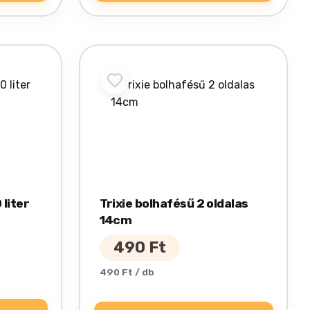
 liter
Trixie bolhafésű 2 oldalas
14cm
490
Ft
490 Ft / db