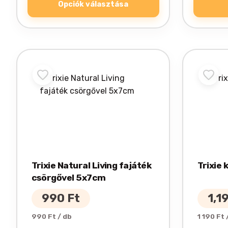
Opciók választása
Trixie Natural Living fajáték
Trixie 
csörgővel 5x7cm
990
Ft
1,1
990 Ft / db
1 190 Ft 