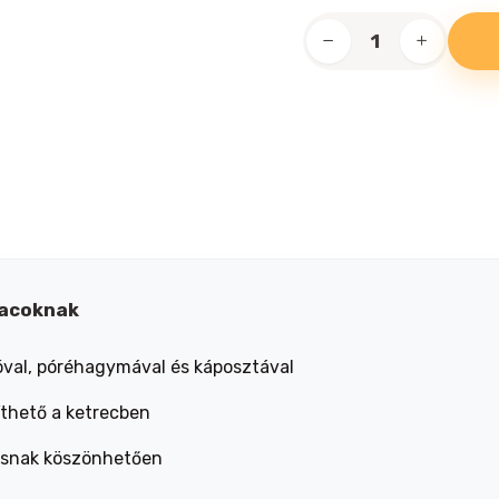
Crispy
Stick
nyulak
és
tengerimalacok
részére
zöldségekkel
2x55g
mennyiség
lacoknak
óval, póréhagymával és káposztával
íthető a ketrecben
ásnak köszönhetően