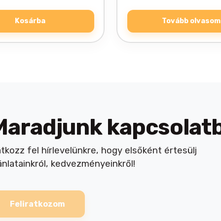
Kosárba
Tovább olvasom
Maradjunk kapcsolat
atkozz fel hírlevelünkre, hogy elsőként értesülj
ánlatainkról, kedvezményeinkről!
Feliratkozom