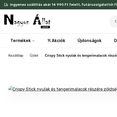
Skip
Ingyenes szállítás akár 14 990 Ft felett, futárszolgálattól 
to
content
Pro
sea
Termékek
% Akciók
Újdonságok
D
Kezdőlap
Üzlet
»
»
Crispy Stick nyulak és tengerimalacok rész