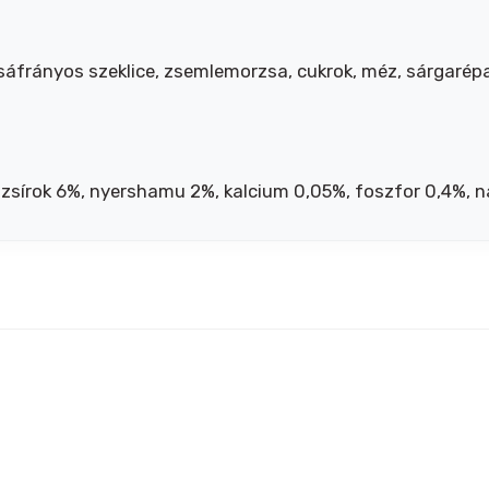
 sáfrányos szeklice, zsemlemorzsa, cukrok, méz, sárgarépa
s-zsírok 6%, nyershamu 2%, kalcium 0,05%, foszfor 0,4%, 