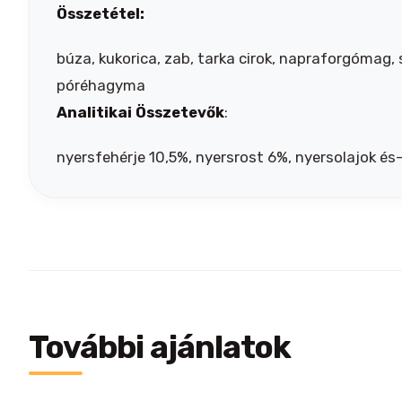
Összetétel:
búza, kukorica, zab, tarka cirok, napraforgómag,
póréhagyma
Analitikai Összetevők
:
nyersfehérje 10,5%, nyersrost 6%, nyersolajok é
További ajánlatok