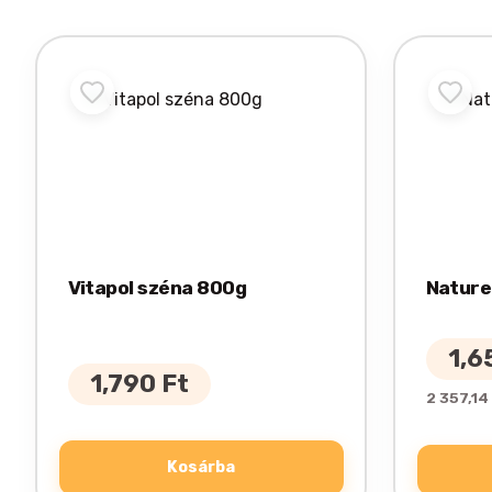
Vitapol széna 800g
Nature
1,6
1,790
Ft
2 357,14 
Kosárba