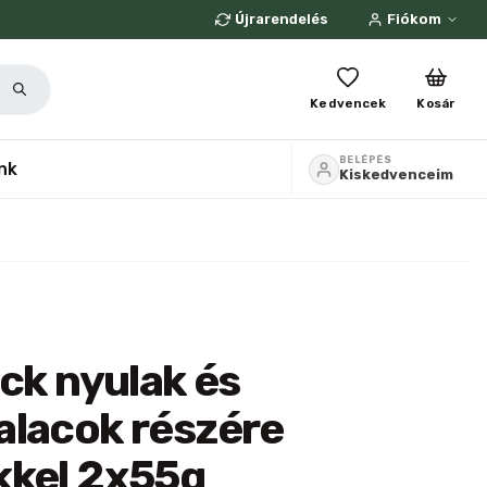
Újrarendelés
Fiókom
Kedvencek
Kosár
BELÉPÉS
nk
Kiskedvenceim
ick nyulak és
alacok részére
kkel 2x55g