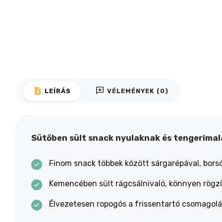
description
reviews
LEÍRÁS
VÉLEMÉNYEK (0)
Sütőben sült snack nyulaknak és tengerima
Finom snack többek között sárgarépával, bors
Kemencében sült rágcsálnivaló, könnyen rögz
Élvezetesen ropogós a frissentartó csomagol