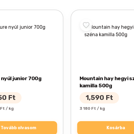
 nyúl junior 700g
Mountain hay hegyi s
kamilla 500g
50
Ft
1,590
Ft
Ft / kg
3 180 Ft / kg
Tovább olvasom
Kosárba