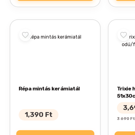
Ennek
a
terméknek
több
variációja
van.
A
változatok
Répa mintás kerámiatál
Trixie 
a
51x30
termékoldalon
választhatók
3,
ki
1,390
Ft
3 690 Ft