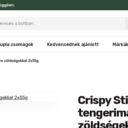
függően.
ducts
rch
upla csomagok
Kedvencednek ajánlott
Márkái
ére zöldségekkel 2x55g
Crispy St
tengerim
zöldsége