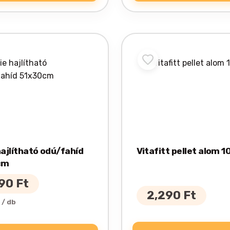
hajlítható odú/fahíd
Vitafitt pellet alom 10
cm
690
Ft
2,290
Ft
 / db