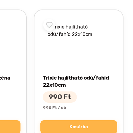
zéna
Trixie hajlítható odú/fahíd
22x10cm
990
Ft
990 Ft / db
Kosárba