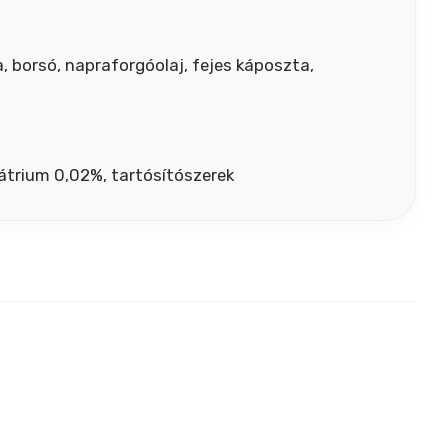
, borsó, napraforgóolaj, fejes káposzta,
nátrium 0,02%, tartósítószerek