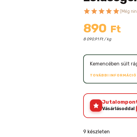
star
star
star
star
star
(Még nin
890
Ft
8 090,91 Ft / kg
Kemencében sült rág
TOVÁBBI INFORMÁCI
Jutalompon
Vásárlásoddal
9 készleten