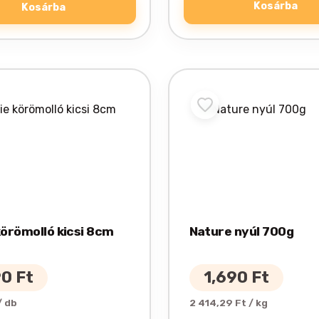
Kosárba
Kosárba
körömolló kicsi 8cm
Nature nyúl 700g
90
Ft
1,690
Ft
/ db
2 414,29 Ft / kg