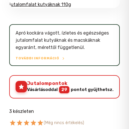
Apró kockára vágott, ízletes és egészséges
jutalomfalat kutyáknak és macskáknak
egyaránt, mérettől függetlenül.
TOVÁBBI INFORMÁCIÓ
Jutalompontok
Vásárlásoddal
29
pontot gyűjthetsz.
3 készleten
star
star
star
star
star
(Még nincs értékelés)