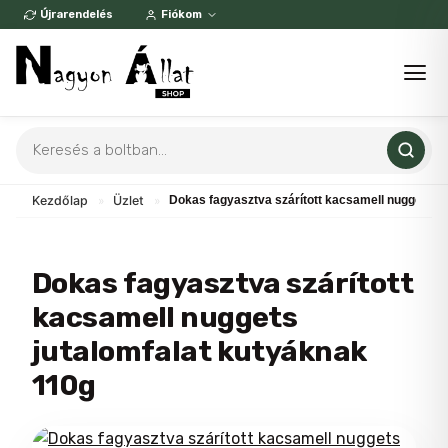
Skip
Újrarendelés
Fiókom
to
content
Products
search
Kezdőlap
»
Üzlet
»
Dokas fagyasztva szárított kacsamell nuggets j
Dokas fagyasztva szárított
kacsamell nuggets
jutalomfalat kutyáknak
110g