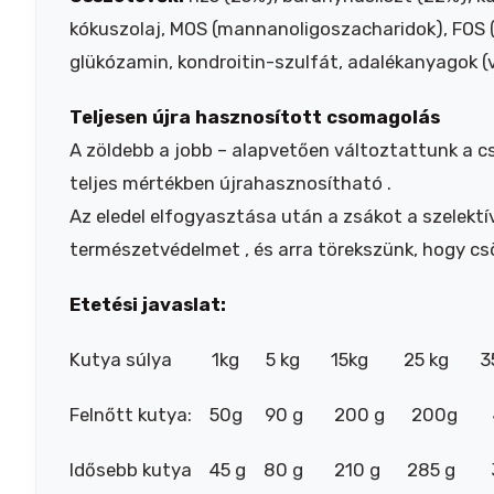
kókuszolaj, MOS (mannanoligoszacharidok), FOS (
glükózamin, kondroitin-szulfát, adalékanyagok 
Teljesen újra hasznosított csomagolás
A zöldebb a jobb – alapvetően változtattunk a
teljes mértékben újrahasznosítható .
Az eledel elfogyasztása után a zsákot a szelekt
természetvédelmet , és arra törekszünk, hogy csö
Etetési javaslat:
Kutya súlya 1kg 5 kg 15kg 25 kg 3
Felnőtt kutya: 50g 90 g 200 g 20
Idősebb kutya 45 g 80 g 210 g 285 g