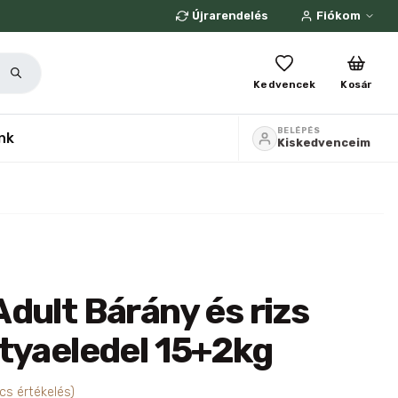
Újrarendelés
Fiókom
Kedvencek
Kosár
BELÉPÉS
nk
Kiskedvenceim
dult Bárány és rizs
tyaeledel 15+2kg
cs értékelés)