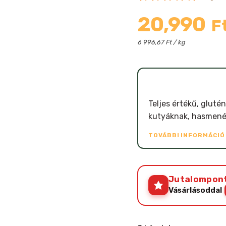
20,990
F
6 996,67 Ft / kg
Teljes értékű, gluté
kutyáknak, hasmenés
TOVÁBBI INFORMÁCI
Jutalompon
Vásárlásoddal