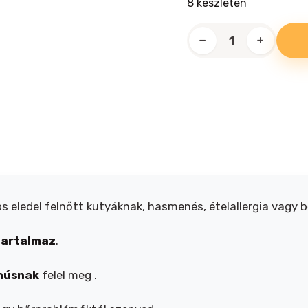
8 készleten
Eminent
Adult
Bárány
és
rizs
száraz
kutyaeledel
15+2kg
mennyiség
s eledel felnőtt kutyáknak, hasmenés, ételallergia vagy 
tartalmaz
.
 húsnak
felel meg .