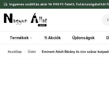
Skip
Ingyenes szállítás akár 14 990 Ft felett, futárszolgálattól 
to
content
Pro
sea
Termékek
% Akciók
Újdonságok
D
Kezdőlap
Üzlet
»
»
Eminent Adult Bárány és rizs száraz kutyae