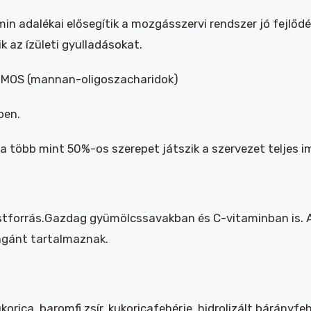
min adalékai elősegítik a mozgásszervi rendszer jó fejlő
 az ízületi gyulladásokat.
s MOS (mannan-oligoszacharidok)
ben.
lya több mint 50%-os szerepet játszik a szervezet teljes
ostforrás.Gazdag gyümölcssavakban és C-vitaminban is. A
ngánt tartalmaznak.
korica, baromfi zsír, kukoricafehérje, hidrolizált bárányfe