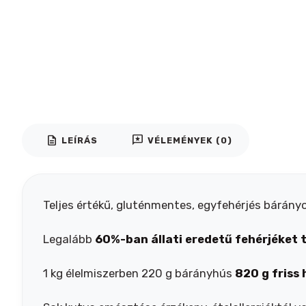
description
reviews
LEÍRÁS
VÉLEMÉNYEK (0)
Teljes értékű, gluténmentes, egyfehérjés bárányo
Legalább
60%-ban állati eredetű fehérjéket 
1 kg élelmiszerben 220 g bárányhús
820 g friss