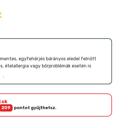
t
nmentes, egyfehérjés bárányos eledel felnőtt
, ételallergia vagy bőrproblémák esetén is
Ó
tok
209
pontot gyűjthetsz.