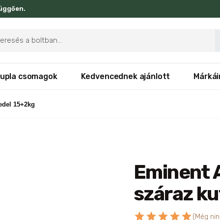
függően.
ducts
rch
upla csomagok
Kedvencednek ajánlott
Márkái
ledel 15+2kg
Eminent A
száraz ku
star
star
star
star
star
(Még nin