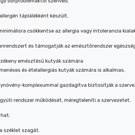
vagy bőrproblémáktól szenved.
llergén táplálékként készült.
 minimálisra csökkentse az allergia vagy intolerancia kia
munrendszert és támogatják az emésztőrendszer egészsé
érzékeny emésztésű kutyák számára
enéses és ételallergiás kutyák számára is alkalmas.
gynövény-komplexummal gazdagítva biztosítják a szerve
yúti rendszer működését, méregteleníti a szervezetet.
 hat.
a széklet szagát.