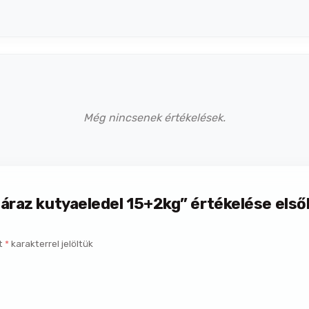
Még nincsenek értékelések.
záraz kutyaeledel 15+2kg” értékelése els
t
*
karakterrel jelöltük