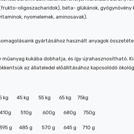
frukto-oligoszacharidok), béta- glükánok, gyógynövény 
(vitaminok, nyomelemek, aminosavak).
 csomagolásaink gyártásához használt anyagok összetét
ív műanyag kukába dobhatja, és így újrahasznosítható. Ki
kkentsük az állateledel előállításához kapcsolódó ökoló
5 kg 45 kg 55 kg 65 kg 75kg
0g 410g 510g 600g 680g 750g
 395 g 485 g 570 g 645 g 710 g