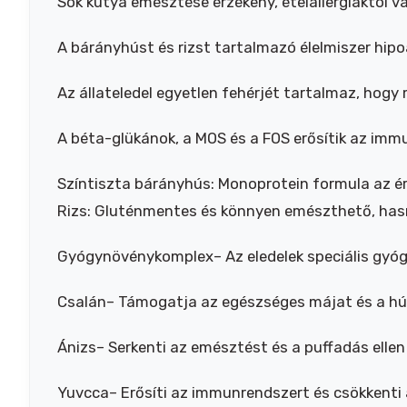
Sok kutya emésztése érzékeny, ételallergiáktól 
A bárányhúst és rizst tartalmazó élelmiszer hipoa
Az állateledel egyetlen fehérjét tartalmaz, hogy
A béta-glükánok, a MOS és a FOS erősítik az im
Színtiszta bárányhús: Monoprotein formula az 
Rizs: Gluténmentes és könnyen emészthető, hasm
Gyógynövénykomplex– Az eledelek speciális gyó
Csalán– Támogatja az egészséges májat és a húg
Ánizs– Serkenti az emésztést és a puffadás ellen
Yuvcca– Erősíti az immunrendszert és csökkenti 