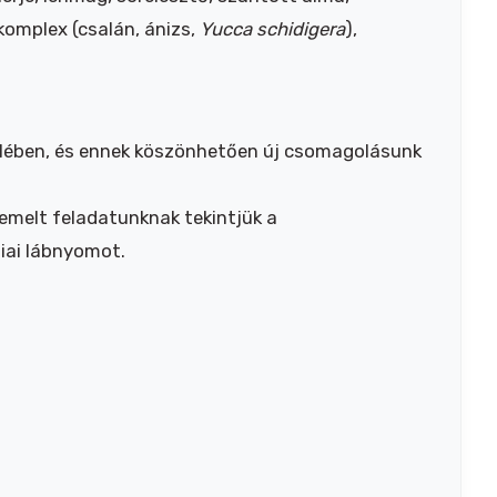
komplex (csalán, ánizs,
Yucca schidigera
),
elében, és ennek köszönhetően új csomagolásunk
emelt feladatunknak tekintjük a
giai lábnyomot.