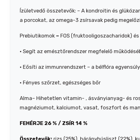
Ízületvedő összetevők: – A kondroitin és glükóza
a porcokat, az omega-3 zsírsavak pedig megelőzik
Prebiutikomok
–
FOS (fruktooligoszacharidok) é
• Segít az emésztőrendszer megfelelő működésé
• Eősíti az immunrendszert – a bélflóra egyensú
• Fényes szőrzet, egészséges bőr
Alma– Hihetetlen vitamin- , ásványianyag- és r
magnéziumot, kalciumot, vasat, foszfort és ma
FEHÉRJE 26 % /
ZSÍR 14 %
Összetevők:
rizs (25%), bárányhúsliszt (22%), ku