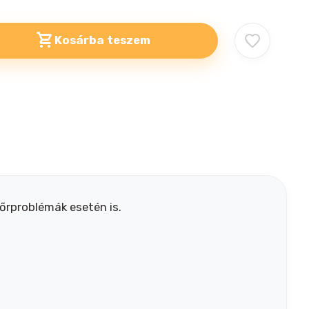
Kosárba teszem
bőrproblémák esetén is.