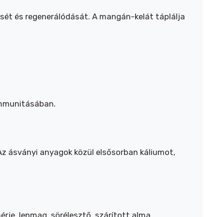
dését és regenerálódását. A mangán-kelát táplálja
 immunitásában.
z ásványi anyagok közül elsősorban káliumot,
hérje, lenmag, sörélesztő, szárított alma,