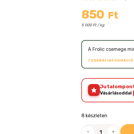
850
Ft
5 000 Ft / kg
A Frolic csemege mi
TOVÁBBI INFORMÁCI
Jutalompon
Vásárlásoddal
8 készleten