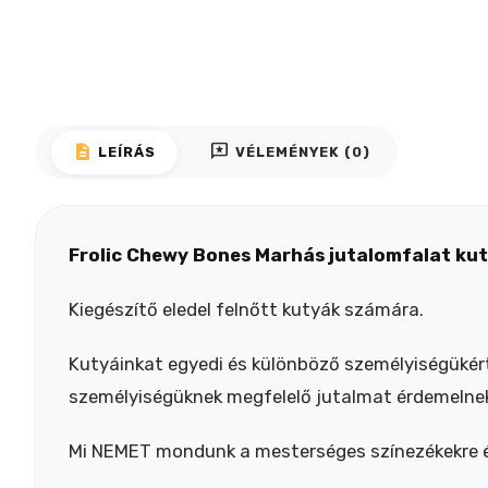
description
reviews
LEÍRÁS
VÉLEMÉNYEK (0)
Frolic Chewy Bones Marhás jutalomfalat ku
Kiegészítő eledel felnőtt kutyák számára.
Kutyáinkat egyedi és különböző személyiségükért
személyiségüknek megfelelő jutalmat érdemelnek:
Mi NEMET mondunk a mesterséges színezékekre és