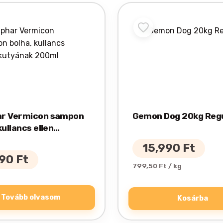
r Vermicon sampon
Gemon Dog 20kg Reg
kullancs ellen
ak 200ml
15,990
Ft
390
Ft
799,50 Ft / kg
Tovább olvasom
Kosárba