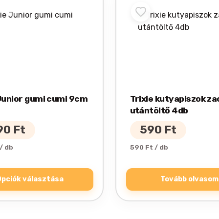
ek
a
ok
 Junior gumi cumi 9cm
Trixie kutyapiszok z
utántöltő 4db
dalon
atók
90
Ft
590
Ft
/ db
590 Ft / db
Opciók választása
Tovább olvasom