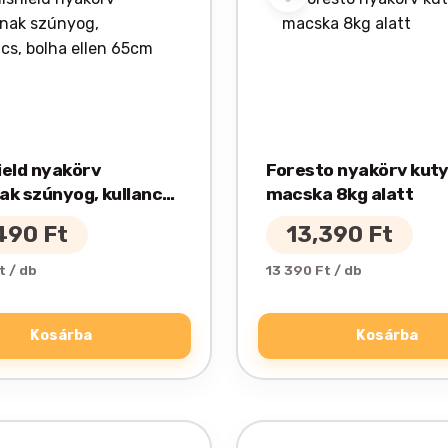
ield nyakörv
Foresto nyakörv kuty
ak szúnyog, kullancs,
macska 8kg alatt
ellen 65cm
,490
Ft
13,390
Ft
t / db
13 390 Ft / db
Kosárba
Kosárba