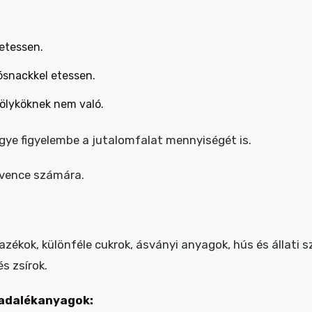
etessen.
ósnackkel etessen.
kölyköknek nem való.
egye figyelembe a jutalomfalat mennyiségét is.
edvence számára.
zékok, különféle cukrok, ásványi anyagok, hús és állati 
s zsírok.
 adalékanyagok: