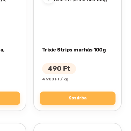
a,
Trixie Strips marhás 100g
490
Ft
4 900 Ft / kg
Kosárba