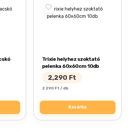
acskó
Trixie helyhez szoktató
pelenka 60x60cm 10db
2,290
Ft
2 290 Ft / db
Kosárba