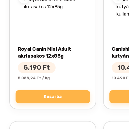
Royal Canin Mini Adult
Canish
alutasakos 12x85g
kutyán
bolha 
5,190
Ft
10
5 088,24 Ft / kg
10 490 F
Kosárba