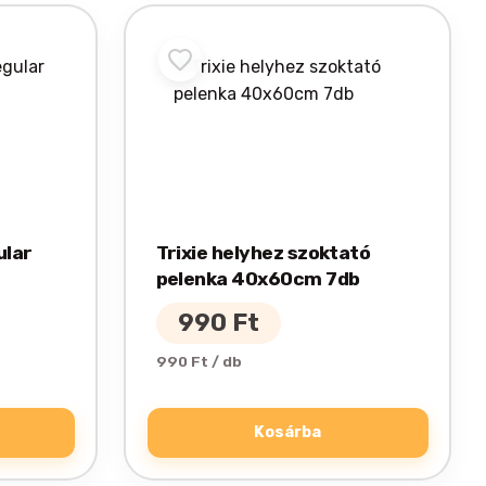
ular
Trixie helyhez szoktató
pelenka 40x60cm 7db
990
Ft
990 Ft / db
Kosárba