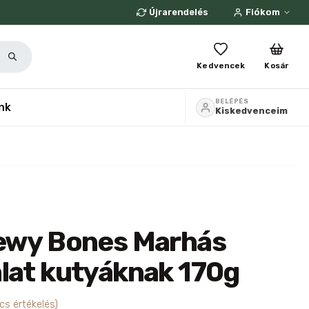
Újrarendelés
Fiókom
Kedvencek
Kosár
BELÉPÉS
nk
Kiskedvenceim
hewy Bones Marhás
lat kutyáknak 170g
cs értékelés)