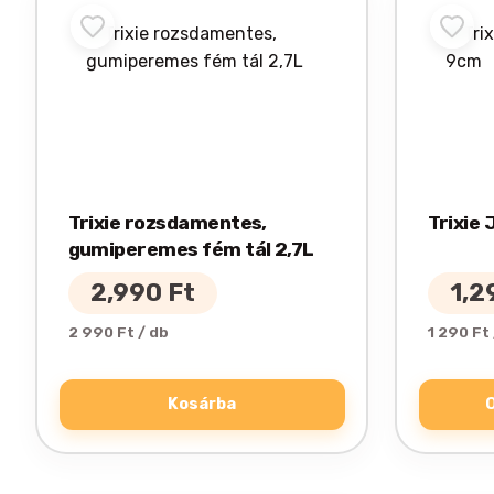
Ennek
a
termékn
több
variációj
van.
A
változat
Trixie rozsdamentes,
Trixie
a
gumiperemes fém tál 2,7L
termékol
választh
2,990
Ft
1,2
ki
2 990 Ft / db
1 290 Ft 
Kosárba