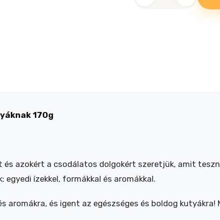
Frolic
Chewy
Bones
Marhás
jutalomfalat
kutyáknak
170g
mennyiség
tyáknak 170g
 és azokért a csodálatos dolgokért szeretjük, amit teszn
 egyedi ízekkel, formákkal és aromákkal.
 aromákra, és igent az egészséges és boldog kutyákra! M