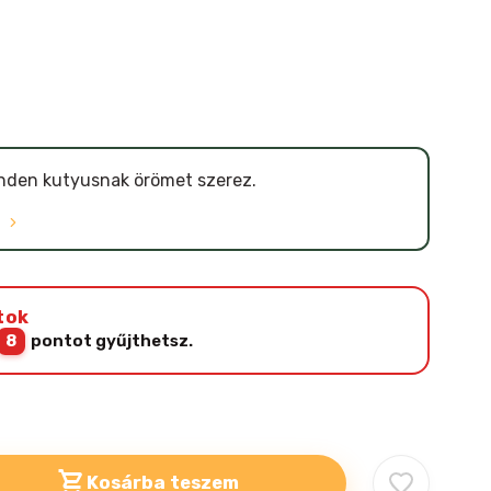
nden kutyusnak örömet szerez.
Ó
tok
8
pontot gyűjthetsz.
Kosárba teszem