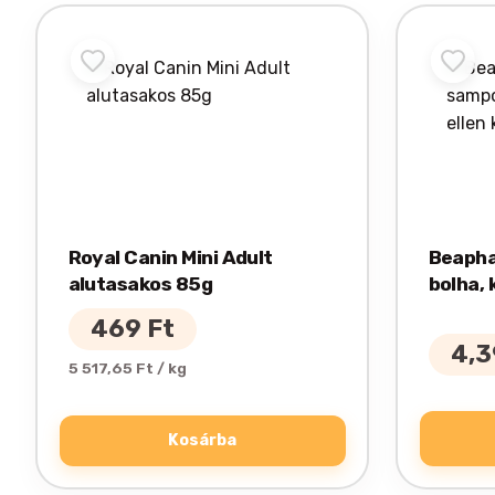
Royal Canin Mini Adult
Beapha
alutasakos 85g
bolha, 
kutyán
469
Ft
4,
5 517,65 Ft / kg
Kosárba