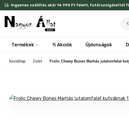
Skip
Ingyenes szállítás akár 14 990 Ft felett, futárszolgálattól 
to
content
Pro
sea
Termékek
% Akciók
Újdonságok
D
Kezdőlap
Üzlet
»
»
Frolic Chewy Bones Marhás jutalomfalat ku