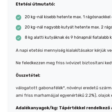
Etetési útmutató:
20 kg-nál kisebb hetente max. 1 rágósnackkel 
20 kg-nál nagyobb kutyát hetente max. 2 rág
8 kg alatti kutyáknak és 9 hónapnál fiatalabb 
A napi etetési mennyiség kialakításakor kérjük v
Ne feledkezzen meg friss ivóvizet biztosítani k
Összetét
el:
válogatott gabonafélék*, növényi eredetű szárma
ami friss marhamájjal egyenértékű 2.2%), olajok é
Adalékanyagok/kg: Tápértékkel rendelkező